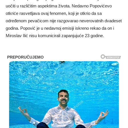
uočiti u različitim aspektima života. Nedavno Popovićevo
otkriće rasvetljava ovaj fenomen, koji je otkrio da sa
određenom pevačicom nije razgovarao neverovatnih dvadeset
godina. Popović je u nedavnoj emisiji iskreno rekao da on i
Miroslav Ilić nisu komunicirali zapanjujuće 23 godine.