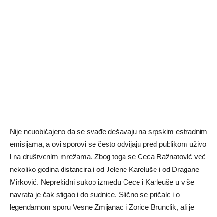
Nije neuobičajeno da se svađe dešavaju na srpskim estradnim
emisijama, a ovi sporovi se često odvijaju pred publikom uživo
i na društvenim mrežama. Zbog toga se Ceca Ražnatović već
nekoliko godina distancira i od Jelene Kareluše i od Dragane
Mirković. Neprekidni sukob između Cece i Karleuše u više
navrata je čak stigao i do sudnice. Slično se pričalo i o
legendarnom sporu Vesne Zmijanac i Zorice Brunclik, ali je