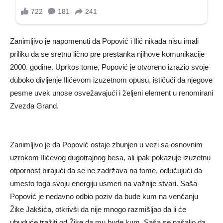
Zanimljivo je napomenuti da Popović i Ilić nikada nisu imali
priliku da se sretnu lično pre prestanka njihove komunikacije
2000. godine. Uprkos tome, Popović je otvoreno izrazio svoje
duboko divljenje Ilićevom izuzetnom opusu, ističući da njegove
pesme uvek unose osvežavajući i željeni element u renomirani
Zvezda Grand.
Zanimljivo je da Popović ostaje zbunjen u vezi sa osnovnim
uzrokom Ilićevog dugotrajnog besa, ali ipak pokazuje izuzetnu
otpornost birajući da se ne zadržava na tome, odlučujući da
umesto toga svoju energiju usmeri na važnije stvari. Saša
Popović je nedavno odbio poziv da bude kum na venčanju
Žike Jakšića, otkrivši da nije mnogo razmišljao da li će
ubuduće tražiti od Žike da mu bude kum. Saša se našalio da