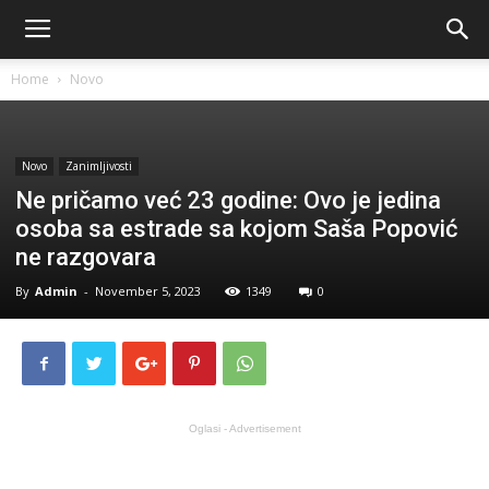
Home
Novo
Novo
Zanimljivosti
Ne pričamo već 23 godine: Ovo je jedina
osoba sa estrade sa kojom Saša Popović
ne razgovara
By
Admin
-
November 5, 2023
1349
0
Oglasi - Advertisement