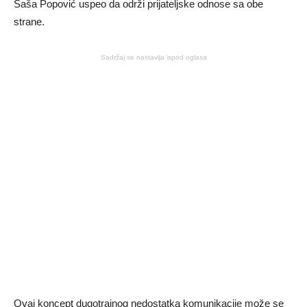
Saša Popović uspeo da održi prijateljske odnose sa obe
strane.
Sadržaj se nastavlja ispod oglasa
Ovaj koncept dugotrajnog nedostatka komunikacije može se