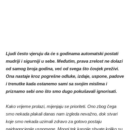
Ljudi često vjeruju da će s godinama automatski postati
mudriji i sigurniji u sebe. Međutim, prava zrelost ne dolazi
od samog broja godina, već od svega što čovjek preživi.
Ona nastaje kroz pogrešne odluke, izdaje, uspone, padove
i trenutke kada ostanemo sami sa svojim mislima i
priznamo sebi ono što smo dugo pokušavali ignorisati.
Kako vrijeme prolazi, mijenjaju se prioriteti. Ono zbog čega
smo nekada plakali danas nam izgleda nevažno, dok stvari
koje smo nekada uzimali zdravo za gotovo postaju
najdragocjenije uspomene. Mnogi tek kasnije shvate koliko su