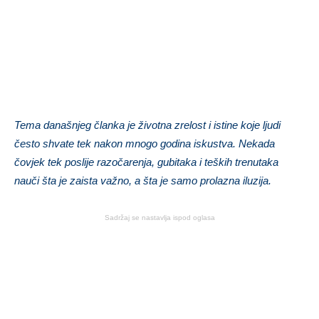
Tema današnjeg članka je životna zrelost i istine koje ljudi
često shvate tek nakon mnogo godina iskustva. Nekada
čovjek tek poslije razočarenja, gubitaka i teških trenutaka
nauči šta je zaista važno, a šta je samo prolazna iluzija.
Sadržaj se nastavlja ispod oglasa