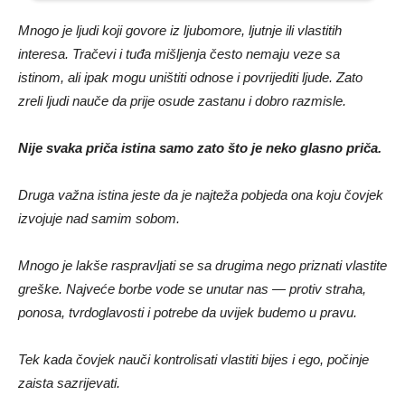
Mnogo je ljudi koji govore iz ljubomore, ljutnje ili vlastitih
interesa. Tračevi i tuđa mišljenja često nemaju veze sa
istinom, ali ipak mogu uništiti odnose i povrijediti ljude. Zato
zreli ljudi nauče da prije osude zastanu i dobro razmisle.
Nije svaka priča istina samo zato što je neko glasno priča.
Druga važna istina jeste da je najteža pobjeda ona koju čovjek
izvojuje nad samim sobom.
Mnogo je lakše raspravljati se sa drugima nego priznati vlastite
greške. Najveće borbe vode se unutar nas — protiv straha,
ponosa, tvrdoglavosti i potrebe da uvijek budemo u pravu.
Tek kada čovjek nauči kontrolisati vlastiti bijes i ego, počinje
zaista sazrijevati.