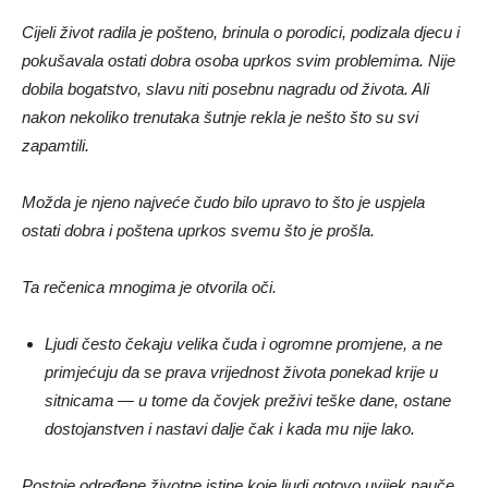
Cijeli život radila je pošteno, brinula o porodici, podizala djecu i
pokušavala ostati dobra osoba uprkos svim problemima. Nije
dobila bogatstvo, slavu niti posebnu nagradu od života. Ali
nakon nekoliko trenutaka šutnje rekla je nešto što su svi
zapamtili.
Možda je njeno najveće čudo bilo upravo to što je uspjela
ostati dobra i poštena uprkos svemu što je prošla.
Ta rečenica mnogima je otvorila oči.
Ljudi često čekaju velika čuda i ogromne promjene, a ne
primjećuju da se prava vrijednost života ponekad krije u
sitnicama — u tome da čovjek preživi teške dane, ostane
dostojanstven i nastavi dalje čak i kada mu nije lako.
Postoje određene životne istine koje ljudi gotovo uvijek nauče