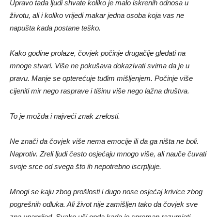
Upravo tada ljudi shvate koliko je malo iskrenih odnosa u
životu, ali i koliko vrijedi makar jedna osoba koja vas ne
napušta kada postane teško.
Kako godine prolaze, čovjek počinje drugačije gledati na
mnoge stvari. Više ne pokušava dokazivati svima da je u
pravu. Manje se opterećuje tuđim mišljenjem. Počinje više
cijeniti mir nego rasprave i tišinu više nego lažna društva.
To je možda i najveći znak zrelosti.
Ne znači da čovjek više nema emocije ili da ga ništa ne boli.
Naprotiv. Zreli ljudi često osjećaju mnogo više, ali nauče čuvati
svoje srce od svega što ih nepotrebno iscrpljuje.
Mnogi se kaju zbog prošlosti i dugo nose osjećaj krivice zbog
pogrešnih odluka. Ali život nije zamišljen tako da čovjek sve
zna unaprijed. Svako uči onda kada je spreman razumjeti