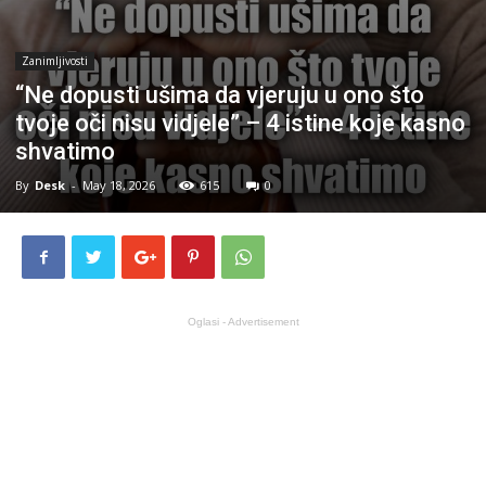
Zanimljivosti
“Ne dopusti ušima da vjeruju u ono što
tvoje oči nisu vidjele” – 4 istine koje kasno
shvatimo
By
Desk
-
May 18, 2026
615
0
Oglasi - Advertisement