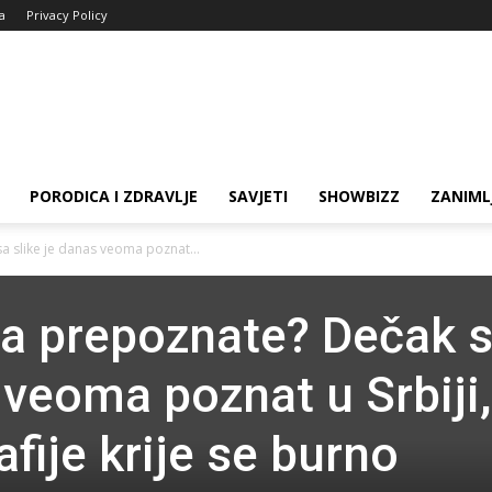
ja
Privacy Policy
PORODICA I ZDRAVLJE
SAVJETI
SHOWBIZZ
ZANIML
a slike je danas veoma poznat...
ga prepoznate? Dečak 
 veoma poznat u Srbiji,
afije krije se burno