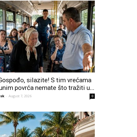
Gospođo, silazite! S tim vrećama
unim povrća nemate što tražiti u...
sk
-
August 7, 2026
0