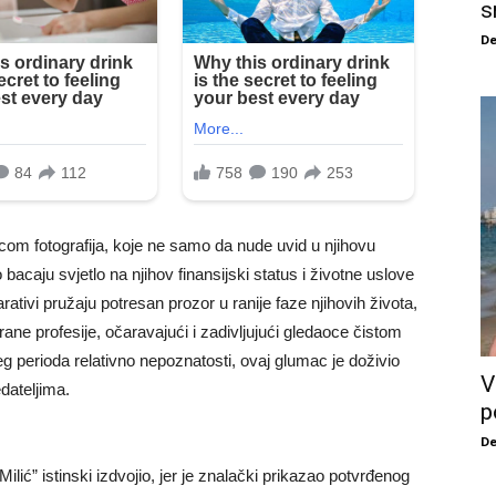
s
De
com fotografija, koje ne samo da nude uvid u njihovu
caju svjetlo na njihov finansijski status i životne uslove
rativi pružaju potresan prozor u ranije faze njihovih života,
abrane profesije, očaravajući i zadivljujući gledaoce čistom
 perioda relativno nepoznatosti, ovaj glumac je doživio
V
dateljima.
p
De
ilić” istinski izdvojio, jer je znalački prikazao potvrđenog