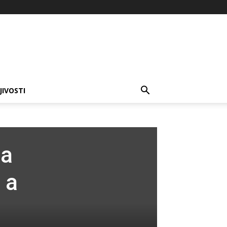
JIVOSTI
sa
 a