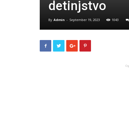
detinjstvo
By
Admin
-
September 19, 2023
1043
Og