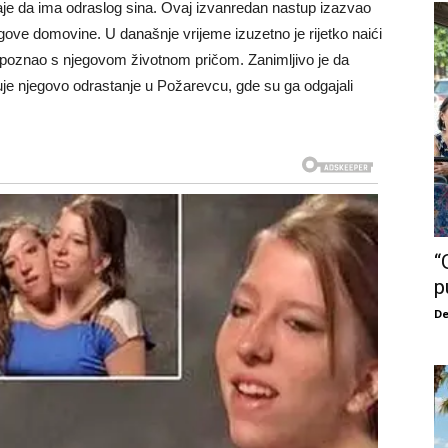
aje da ima odraslog sina. Ovaj izvanredan nastup izazvao
gove domovine. U današnje vrijeme izuzetno je rijetko naići
 upoznao s njegovom životnom pričom. Zanimljivo je da
azuje njegovo odrastanje u Požarevcu, gde su ga odgajali
“
p
De