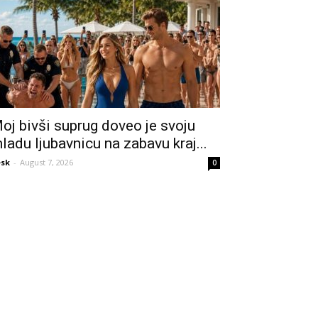
oj bivši suprug doveo je svoju
ladu ljubavnicu na zabavu kraj...
sk
-
August 7, 2026
0