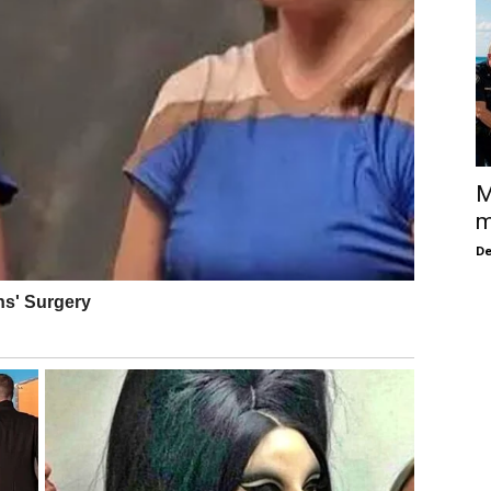
M
m
De