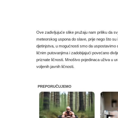
Ove zadivljujuće slike pružaju nam priliku da s
meteorskog uspona do slave, prije nego što su 
djetinjstva, u mogućnosti smo da uspostavimo d
ličnim putovanjima i zadobijajući povećano divlj
priznate ličnosti. Mnoštvo pojedinaca uživa u ura
voljenih javnih ličnosti.