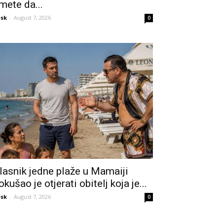
mete da...
sk
-
August 7, 2026
0
lasnik jedne plaže u Mamaiji
okušao je otjerati obitelj koja je...
sk
-
August 7, 2026
0