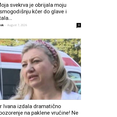
oja svekrva je obrijala moju
smogodišnju kćer do glave i
tala...
sk
-
August 7, 2026
0
r Ivana izdala dramatično
pozorenje na paklene vrućine! Ne