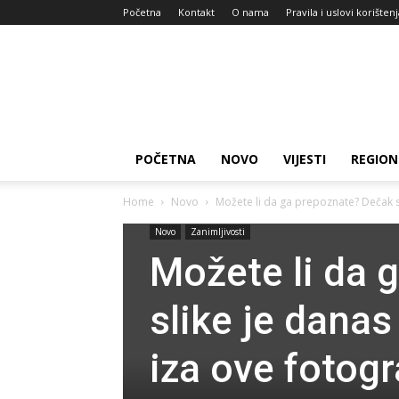
Početna
Kontakt
O nama
Pravila i uslovi korišten
Zdravlje
za
dan
POČETNA
NOVO
VIJESTI
REGION
Home
Novo
Možete li da ga prepoznate? Dečak s
Novo
Zanimljivosti
Možete li da 
slike je danas
iza ove fotogr