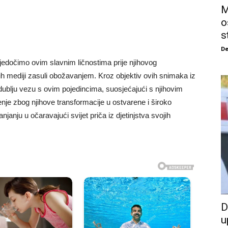
M
o
s
De
vjedočimo ovim slavnim ličnostima prije njihovog
ih mediji zasuli obožavanjem. Kroz objektiv ovih snimaka iz
ublju vezu s ovim pojedincima, suosjećajući s njihovim
enje zbog njihove transformacije u ostvarene i široko
njanju u očaravajući svijet priča iz djetinjstva svojih
D
u