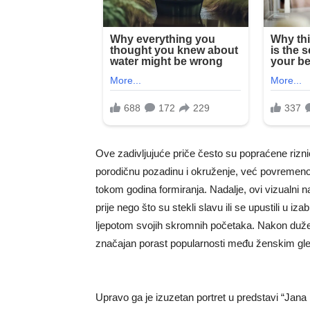
Ove zadivljujuće priče često su popraćene rizni
porodičnu pozadinu i okruženje, već povremeno ba
tokom godina formiranja. Nadalje, ovi vizualni na
prije nego što su stekli slavu ili se upustili u iz
ljepotom svojih skromnih početaka. Nakon dužeg
značajan porast popularnosti među ženskim gle
Upravo ga je izuzetan portret u predstavi “Jana M