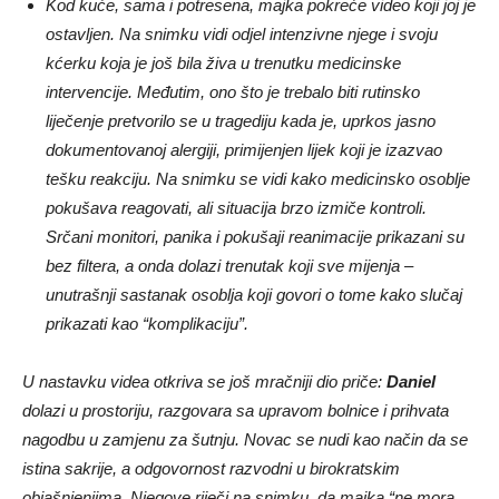
Kod kuće, sama i potresena, majka pokreće video koji joj je
ostavljen. Na snimku vidi odjel intenzivne njege i svoju
kćerku koja je još bila živa u trenutku medicinske
intervencije. Međutim, ono što je trebalo biti rutinsko
liječenje pretvorilo se u tragediju kada je, uprkos jasno
dokumentovanoj alergiji, primijenjen lijek koji je izazvao
tešku reakciju. Na snimku se vidi kako medicinsko osoblje
pokušava reagovati, ali situacija brzo izmiče kontroli.
Srčani monitori, panika i pokušaji reanimacije prikazani su
bez filtera, a onda dolazi trenutak koji sve mijenja –
unutrašnji sastanak osoblja koji govori o tome kako slučaj
prikazati kao “komplikaciju”.
U nastavku videa otkriva se još mračniji dio priče:
Daniel
dolazi u prostoriju, razgovara sa upravom bolnice i prihvata
nagodbu u zamjenu za šutnju. Novac se nudi kao način da se
istina sakrije, a odgovornost razvodni u birokratskim
objašnjenjima. Njegove riječi na snimku, da majka “ne mora