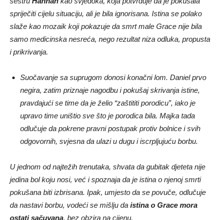
sestru
Hannah
kao svjedoka, koja potvrđuje da je pokušala
spriječiti cijelu situaciju, ali je bila ignorisana. Istina se polako
slaže kao mozaik koji pokazuje da smrt male Grace nije bila
samo medicinska nesreća, nego rezultat niza odluka, propusta
i prikrivanja.
Suočavanje sa suprugom donosi konačni lom. Daniel prvo
negira, zatim priznaje nagodbu i pokušaj skrivanja istine,
pravdajući se time da je želio “zaštititi porodicu”, iako je
upravo time uništio sve što je porodica bila. Majka tada
odlučuje da pokrene pravni postupak protiv bolnice i svih
odgovornih, svjesna da ulazi u dugu i iscrpljujuću borbu.
U jednom od najtežih trenutaka, shvata da gubitak djeteta nije
jedina bol koju nosi, već i spoznaja da je istina o njenoj smrti
pokušana biti izbrisana. Ipak, umjesto da se povuče, odlučuje
da nastavi borbu, vodeći se mišlju da
istina o Grace mora
ostati sačuvana
, bez obzira na cijenu.