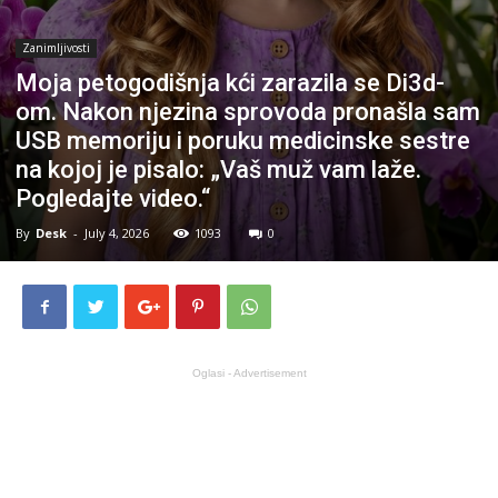
Zanimljivosti
Moja petogodišnja kći zarazila se Di3d-
om. Nakon njezina sprovoda pronašla sam
USB memoriju i poruku medicinske sestre
na kojoj je pisalo: „Vaš muž vam laže.
Pogledajte video.“
By
Desk
-
July 4, 2026
1093
0
Oglasi - Advertisement