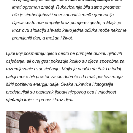
imati ogroman značaj. Rukavica nije bila samo predmet;
bila je simbol ljubavi i povezanosti između generacija.
Djeca često uče empatiji kroz primjere i geste, a Majls je
kroz ovu situaciju shvatio kako jedna odluka može nekome
promijeniti dan, a možda i život.
Ljudi koji posmatraju djecu često ne primijete dubinu njihovih
osjećanja, ali ovaj gest pokazuje koliko su djeca sposobna za
razumijevanje i suosjećanje. Majls je naučio da čak i u tuđoj
patnji može biti prostor za čin dobrote i da mali gestovi mogu
širiti pozitivnu energiju dalje. Svaka rukavica i fotografija
predstavljali su nastavak ljubavi njegovog oca i vrijednost
sjećanja
koje se prenosi kroz djela.