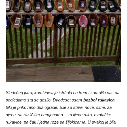
Sledećeg jutra, komšinica je istrčala na trem i zamolila nas da
pogledamo šta se desilo. Dvadeset osam
bezbol rukavica
bilo je prikovano duž ograde. Bile su stare, nove, sitne, za
djecu, sa različitim namjenama – za lijevu ruku, hvatačke
rukavice, pa čak i jedna roze sa šljokicama. U svakoj je bila