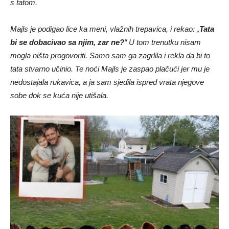
s tatom.
Majls je podigao lice ka meni, vlažnih trepavica, i rekao: „
Tata
bi se dobacivao sa njim, zar ne?
“ U tom trenutku nisam
mogla ništa progovoriti. Samo sam ga zagrlila i rekla da bi to
tata stvarno učinio. Te noći Majls je zaspao plačući jer mu je
nedostajala rukavica, a ja sam sjedila ispred vrata njegove
sobe dok se kuća nije utišala.