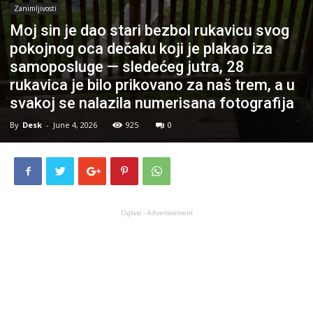
Zanimljivosti
Moj sin je dao stari bezbol rukavicu svog
pokojnog oca dečaku koji je plakao iza
samoposluge — sledećeg jutra, 28
rukavica je bilo prikovano za naš trem, a u
svakoj se nalazila numerisana fotografija
By
Desk
-
June 4, 2026
925
0
Oglasi - Advertisement