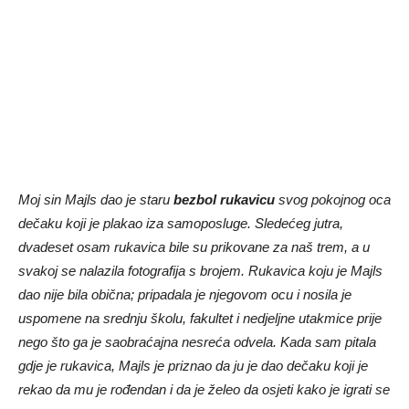
Moj sin Majls dao je staru
bezbol rukavicu
svog pokojnog oca
dečaku koji je plakao iza samoposluge. Sledećeg jutra,
dvadeset osam rukavica bile su prikovane za naš trem, a u
svakoj se nalazila fotografija s brojem. Rukavica koju je Majls
dao nije bila obična; pripadala je njegovom ocu i nosila je
uspomene na srednju školu, fakultet i nedjeljne utakmice prije
nego što ga je saobraćajna nesreća odvela. Kada sam pitala
gdje je rukavica, Majls je priznao da ju je dao dečaku koji je
rekao da mu je rođendan i da je želeo da osjeti kako je igrati se