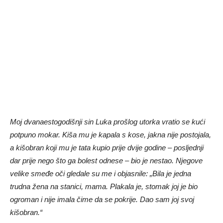
Moj dvanaestogodišnji sin Luka prošlog utorka vratio se kući
potpuno mokar. Kiša mu je kapala s kose, jakna nije postojala,
a kišobran koji mu je tata kupio prije dvije godine – posljednji
dar prije nego što ga bolest odnese – bio je nestao. Njegove
velike smeđe oči gledale su me i objasnile: „Bila je jedna
trudna žena na stanici, mama. Plakala je, stomak joj je bio
ogroman i nije imala čime da se pokrije. Dao sam joj svoj
kišobran.“