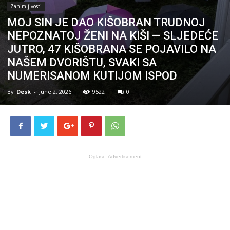
Zanimljivosti
MOJ SIN JE DAO KIŠOBRAN TRUDNOJ
NEPOZNATOJ ŽENI NA KIŠI — SLJEDEĆE
JUTRO, 47 KIŠOBRANA SE POJAVILO NA
NAŠEM DVORIŠTU, SVAKI SA
NUMERISANOM KUTIJOM ISPOD
By
Desk
-
June 2, 2026
9522
0
Oglasi - Advertisement