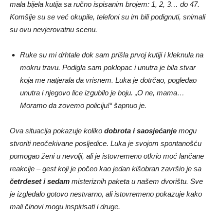
mala bijela kutija sa ručno ispisanim brojem: 1, 2, 3… do 47.
Komšije su se već okupile, telefoni su im bili podignuti, snimali
su ovu nevjerovatnu scenu.
Ruke su mi drhtale dok sam prišla prvoj kutiji i kleknula na
mokru travu. Podigla sam poklopac i unutra je bila stvar
koja me natjerala da vrisnem. Luka je dotrčao, pogledao
unutra i njegovo lice izgubilo je boju. „O ne, mama…
Moramo da zovemo policiju!“ šapnuo je.
Ova situacija pokazuje koliko
dobrota i saosjećanje
mogu
stvoriti neočekivane posljedice. Luka je svojom spontanošću
pomogao ženi u nevolji, ali je istovremeno otkrio moć lančane
reakcije – gest koji je počeo kao jedan kišobran završio je sa
četrdeset i sedam
misteriznih paketa u našem dvorištu. Sve
je izgledalo gotovo nestvarno, ali istovremeno pokazuje kako
mali činovi mogu inspirisati i druge.