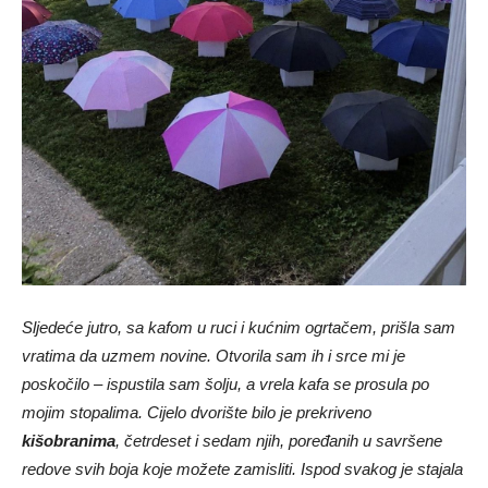
Sljedeće jutro, sa kafom u ruci i kućnim ogrtačem, prišla sam
vratima da uzmem novine. Otvorila sam ih i srce mi je
poskočilo – ispustila sam šolju, a vrela kafa se prosula po
mojim stopalima. Cijelo dvorište bilo je prekriveno
kišobranima
, četrdeset i sedam njih, poređanih u savršene
redove svih boja koje možete zamisliti. Ispod svakog je stajala