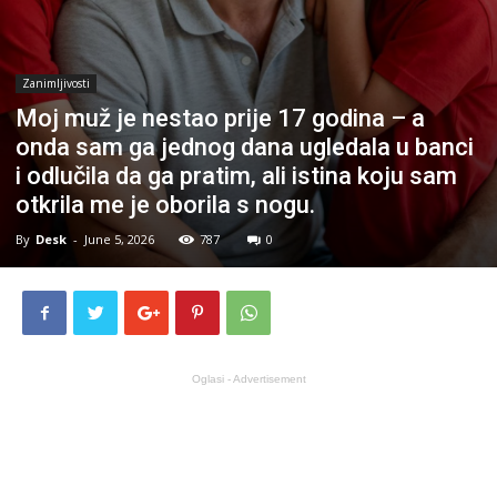
Zanimljivosti
Moj muž je nestao prije 17 godina – a
onda sam ga jednog dana ugledala u banci
i odlučila da ga pratim, ali istina koju sam
otkrila me je oborila s nogu.
By
Desk
-
June 5, 2026
787
0
Oglasi - Advertisement