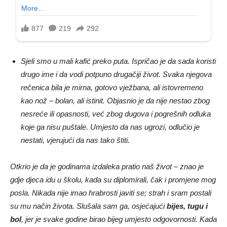
Sjeli smo u mali kafić preko puta. Ispričao je da sada koristi
drugo ime i da vodi potpuno drugačiji život. Svaka njegova
rečenica bila je mirna, gotovo vježbana, ali istovremeno
kao nož – bolan, ali istinit. Objasnio je da nije nestao zbog
nesreće ili opasnosti, već zbog dugova i pogrešnih odluka
koje ga nisu puštale. Umjesto da nas ugrozi, odlučio je
nestati, vjerujući da nas tako štiti.
Otkrio je da je godinama izdaleka pratio naš život – znao je
gdje djeca idu u školu, kada su diplomirali, čak i promjene mog
posla. Nikada nije imao hrabrosti javiti se; strah i sram postali
su mu način života. Slušala sam ga, osjećajući
bijes, tugu i
bol
, jer je svake godine birao bijeg umjesto odgovornosti. Kada