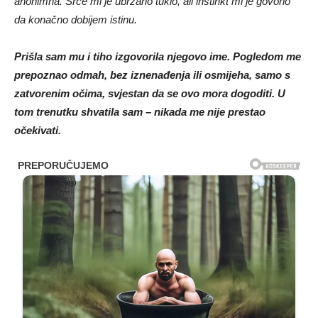
anonimna. Srce mi je ubrzano tuklo, ali instinkt mi je govorio
da konačno dobijem istinu.
Prišla sam mu i tiho izgovorila njegovo ime. Pogledom me
prepoznao odmah, bez iznenađenja ili osmijeha, samo s
zatvorenim očima, svjestan da se ovo mora dogoditi. U
tom trenutku shvatila sam – nikada me nije prestao
očekivati.