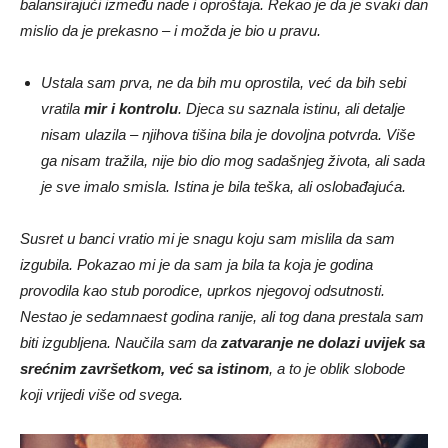
balansirajući između nade i oproštaja. Rekao je da je svaki dan
mislio da je prekasno – i možda je bio u pravu.
Ustala sam prva, ne da bih mu oprostila, već da bih sebi
vratila
mir i kontrolu
. Djeca su saznala istinu, ali detalje
nisam ulazila – njihova tišina bila je dovoljna potvrda. Više
ga nisam tražila, nije bio dio mog sadašnjeg života, ali sada
je sve imalo smisla. Istina je bila teška, ali oslobađajuća.
Susret u banci vratio mi je snagu koju sam mislila da sam
izgubila. Pokazao mi je da sam ja bila ta koja je godina
provodila kao stub porodice, uprkos njegovoj odsutnosti.
Nestao je sedamnaest godina ranije, ali tog dana prestala sam
biti izgubljena. Naučila sam da
zatvaranje ne dolazi uvijek sa
srećnim završetkom, već sa istinom
, a to je oblik slobode
koji vrijedi više od svega.