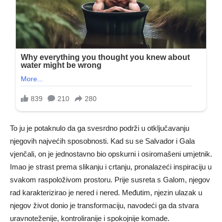
To ju je potaknulo da ga svesrdno podrži u otključavanju
njegovih najvećih sposobnosti. Kad su se Salvador i Gala
vjenčali, on je jednostavno bio opskurni i osiromašeni umjetnik.
Imao je strast prema slikanju i crtanju, pronalazeći inspiraciju u
svakom raspoloživom prostoru. Prije susreta s Galom, njegov
rad karakterizirao je nered i nered. Međutim, njezin ulazak u
njegov život donio je transformaciju, navodeći ga da stvara
uravnoteženije, kontroliranije i spokojnije komade.