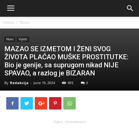
Home
Novo
Novo
Vijesti
MAZAO SE IZMETOM I ŽENI SVOG
ŽIVOTA PLAĆAO MUŠKE PROSTITUTKE:
Bio je genije, sa suprugom nikad NIJE
SPAVAO, a razlog je BIZARAN
By
Redakcija
-
June 19, 2024
695
0
Oglasi - Advertisement