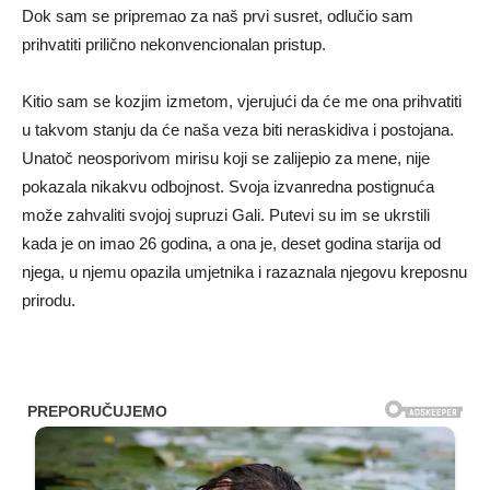
Dok sam se pripremao za naš prvi susret, odlučio sam
prihvatiti prilično nekonvencionalan pristup.
Kitio sam se kozjim izmetom, vjerujući da će me ona prihvatiti
u takvom stanju da će naša veza biti neraskidiva i postojana.
Unatoč neosporivom mirisu koji se zalijepio za mene, nije
pokazala nikakvu odbojnost. Svoja izvanredna postignuća
može zahvaliti svojoj supruzi Gali. Putevi su im se ukrstili
kada je on imao 26 godina, a ona je, deset godina starija od
njega, u njemu opazila umjetnika i razaznala njegovu kreposnu
prirodu.