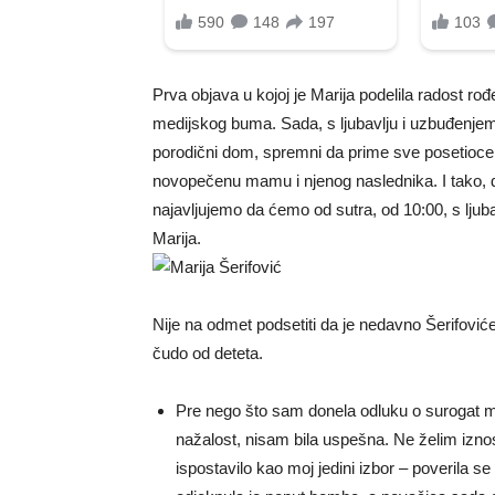
Prva objava u kojoj je Marija podelila radost rođ
medijskog buma. Sada, s ljubavlju i uzbuđenjem, 
porodični dom, spremni da prime sve posetioce k
novopečenu mamu i njenog naslednika. I tako, dr
najavljujemo da ćemo od sutra, od 10:00, s ljuba
Marija.
Nije na odmet podsetiti da je nedavno Šerifoviće
čudo od deteta.
Pre nego što sam donela odluku o surogat ma
nažalost, nisam bila uspešna. Ne želim iznos
ispostavilo kao moj jedini izbor – poverila 