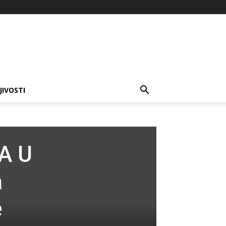
JIVOSTI
A U
a
e