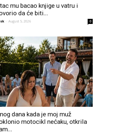
tac mu bacao knjige u vatru i
ovorio da će biti...
sk
-
August 5, 2026
0
nog dana kada je moj muž
oklonio motocikl nećaku, otkrila
am...