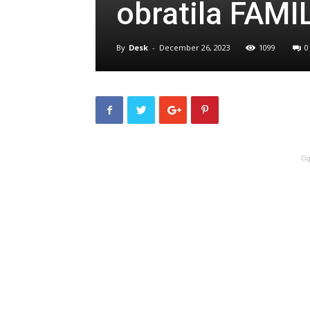
obratila FAMIL
By
Desk
-
December 26, 2023
1099
0
Og