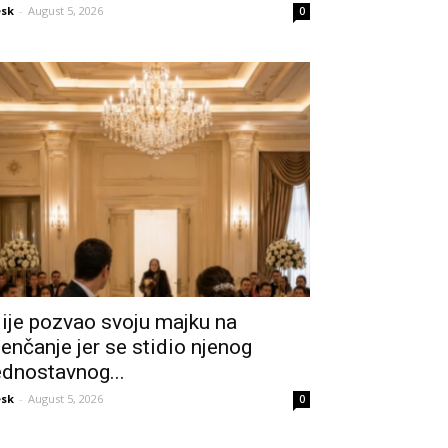
sk
-
August 5, 2026
0
ije pozvao svoju majku na
jenčanje jer se stidio njenog
ednostavnog...
sk
-
August 5, 2026
0