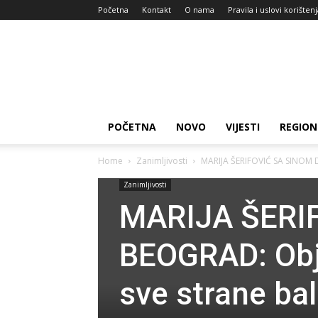
Početna
Kontakt
O nama
Pravila i uslovi korišten
Zdravlje
za
dan
POČETNA
NOVO
VIJESTI
REGION
Home
Zanimljivosti
MARIJA ŠERIFOVIĆ SA SINOM D
Zanimljivosti
MARIJA ŠERI
BEOGRAD: Obja
sve strane bal