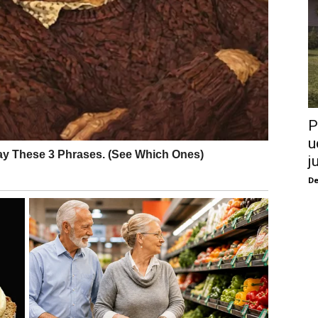
P
u
j
De