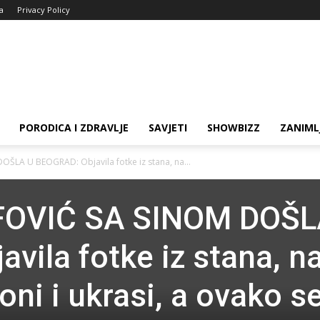
ja
Privacy Policy
PORODICA I ZDRAVLJE
SAVJETI
SHOWBIZZ
ZANIML
OŠLA U BEOGRAD: Objavila fotke iz stana, na...
FOVIĆ SA SINOM DOŠL
vila fotke iz stana, n
oni i ukrasi, a ovako s