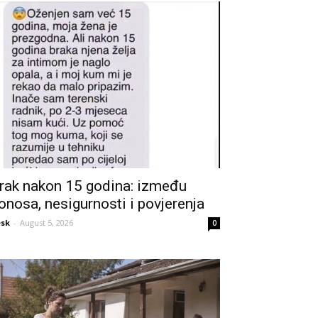
rak nakon 15 godina: između
onosa, nesigurnosti i povjerenja
sk
-
August 5, 2026
0