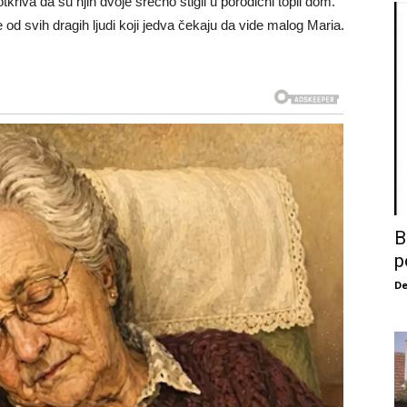
riva da su njih dvoje srećno stigli u porodični topli dom.
e od svih dragih ljudi koji jedva čekaju da vide malog Maria.
B
p
De