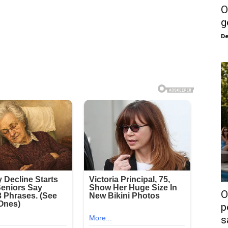
O
g
De
O
p
s