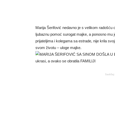
Marija Šerifović nedavno je s velikom radošću d
ljubaznu pomoć surogat majke, a ponosno mu j
prijateljima i kolegama sa estrade, nije krila sv
svom životu – uloge majke.
Sadržaj 