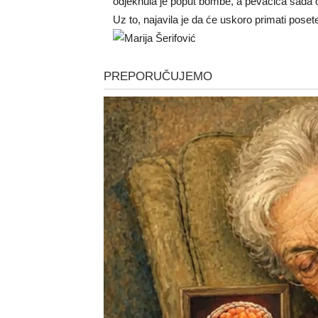
odjeknula je poput bombe, a pevačica sada otk
Uz to, najavila je da će uskoro primati poset