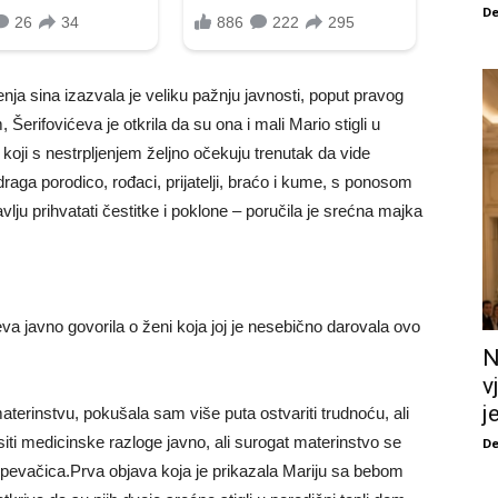
De
enja sina izazvala je veliku pažnju javnosti, poput pravog
Šerifovićeva je otkrila da su ona i mali Mario stigli u
oji s nestrpljenjem željno očekuju trenutak da vide
aga porodico, rođaci, prijatelji, braćo i kume, s ponosom
vlju prihvatati čestitke i poklone – poručila je srećna majka
va javno govorila o ženi koja joj je nesebično darovala ovo
N
v
j
terinstvu, pokušala sam više puta ostvariti trudnoću, ali
iti medicinske razloge javno, ali surogat materinstvo se
De
se pevačica.Prva objava koja je prikazala Mariju sa bebom