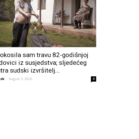
okosila sam travu 82-godišnjoj
dovici iz susjedstva; sljedećeg
utra sudski izvršitelj...
sk
-
August 5, 2026
0