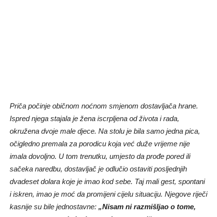
Priča počinje običnom noćnom smjenom dostavljača hrane.
Ispred njega stajala je žena iscrpljena od života i rada,
okružena dvoje male djece. Na stolu je bila samo jedna pica,
očigledno premala za porodicu koja već duže vrijeme nije
imala dovoljno. U tom trenutku, umjesto da prođe pored ili
sačeka naredbu, dostavljač je odlučio ostaviti posljednjih
dvadeset dolara koje je imao kod sebe. Taj mali gest, spontani
i iskren, imao je moć da promijeni cijelu situaciju. Njegove riječi
kasnije su bile jednostavne:
„Nisam ni razmišljao o tome,