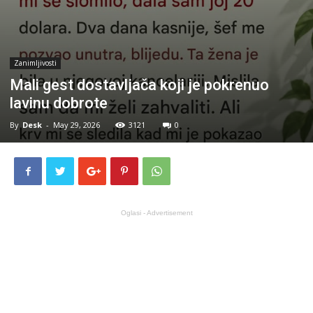
Zanimljivosti
Mali gest dostavljača koji je pokrenuo
lavinu dobrote
By
Desk
-
May 29, 2026
3121
0
Oglasi - Advertisement