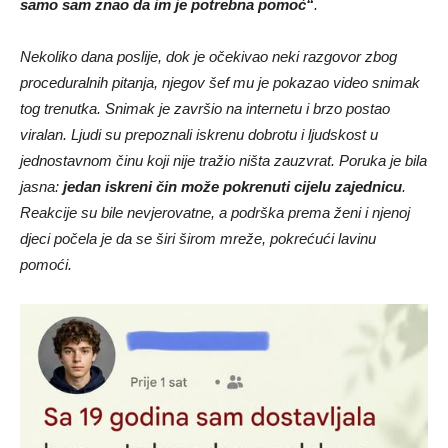
samo sam znao da im je potrebna pomoć“
.
Nekoliko dana poslije, dok je očekivao neki razgovor zbog
proceduralnih pitanja, njegov šef mu je pokazao video snimak
tog trenutka. Snimak je završio na internetu i brzo postao
viralan. Ljudi su prepoznali iskrenu dobrotu i ljudskost u
jednostavnom činu koji nije tražio ništa zauzvrat. Poruka je bila
jasna:
jedan iskreni čin može pokrenuti cijelu zajednicu
.
Reakcije su bile nevjerovatne, a podrška prema ženi i njenoj
djeci počela je da se širi širom mreže, pokrećući lavinu
pomoći.