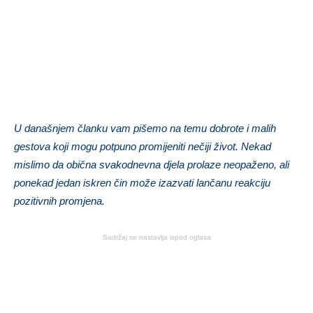
U današnjem članku vam pišemo na temu dobrote i malih
gestova koji mogu potpuno promijeniti nečiji život. Nekad
mislimo da obična svakodnevna djela prolaze neopaženo, ali
ponekad jedan iskren čin može izazvati lančanu reakciju
pozitivnih promjena.
Sadržaj se nastavlja ispod oglasa