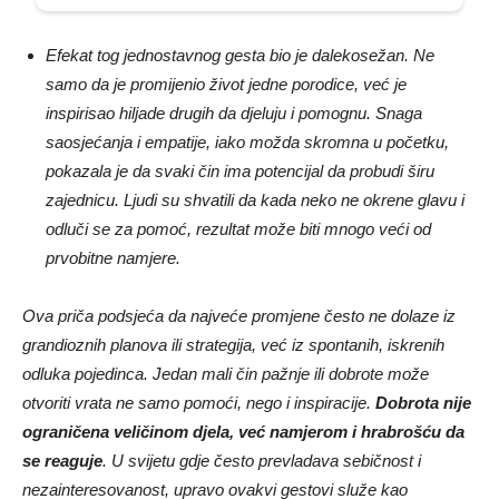
Efekat tog jednostavnog gesta bio je dalekosežan. Ne
samo da je promijenio život jedne porodice, već je
inspirisao hiljade drugih da djeluju i pomognu. Snaga
saosjećanja i empatije, iako možda skromna u početku,
pokazala je da svaki čin ima potencijal da probudi širu
zajednicu. Ljudi su shvatili da kada neko ne okrene glavu i
odluči se za pomoć, rezultat može biti mnogo veći od
prvobitne namjere.
Ova priča podsjeća da najveće promjene često ne dolaze iz
grandioznih planova ili strategija, već iz spontanih, iskrenih
odluka pojedinca. Jedan mali čin pažnje ili dobrote može
otvoriti vrata ne samo pomoći, nego i inspiracije.
Dobrota nije
ograničena veličinom djela, već namjerom i hrabrošću da
se reaguje
. U svijetu gdje često prevladava sebičnost i
nezainteresovanost, upravo ovakvi gestovi služe kao