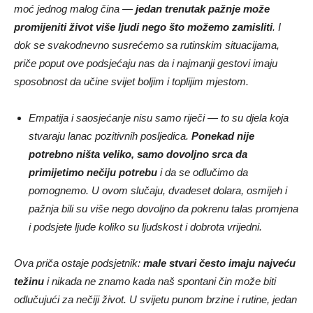
moć jednog malog čina —
jedan trenutak pažnje može
promijeniti život više ljudi nego što možemo zamisliti
. I
dok se svakodnevno susrećemo sa rutinskim situacijama,
priče poput ove podsjećaju nas da i najmanji gestovi imaju
sposobnost da učine svijet boljim i toplijim mjestom.
Empatija i saosjećanje nisu samo riječi — to su djela koja
stvaraju lanac pozitivnih posljedica.
Ponekad nije
potrebno ništa veliko, samo dovoljno srca da
primijetimo nečiju potrebu
i da se odlučimo da
pomognemo. U ovom slučaju, dvadeset dolara, osmijeh i
pažnja bili su više nego dovoljno da pokrenu talas promjena
i podsjete ljude koliko su ljudskost i dobrota vrijedni.
Ova priča ostaje podsjetnik:
male stvari često imaju najveću
težinu
i nikada ne znamo kada naš spontani čin može biti
odlučujući za nečiji život. U svijetu punom brzine i rutine, jedan