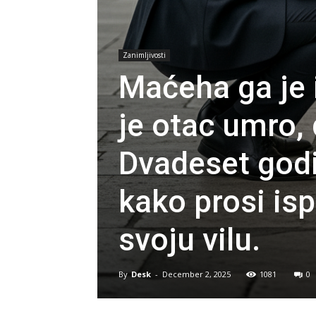
Zanimljivosti
Maćeha ga je 
je otac umro, 
Dvadeset godi
kako prosi isp
svoju vilu.
By
Desk
-
December 2, 2025
1081
0