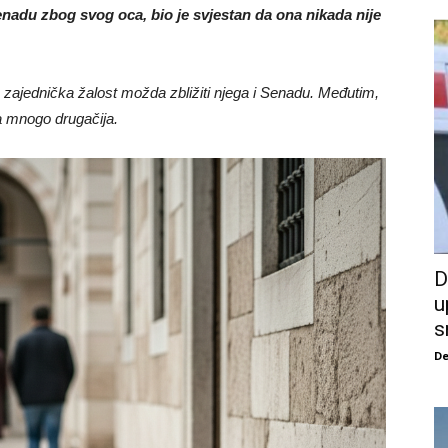
nadu zbog svog oca, bio je svjestan da ona nikada nije
e zajednička žalost možda zbližiti njega i Senadu. Međutim,
ila mnogo drugačija.
D
u
s
De