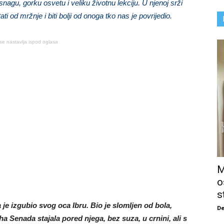
nagu, gorku osvetu i veliku životnu lekciju. U njenoj srži
 od mržnje i biti bolji od onoga tko nas je povrijedio.
se nastavlja ispod oglasa
M
o
s
je izgubio svog oca Ibru. Bio je slomljen od bola,
De
a Senada stajala pored njega, bez suza, u crnini, ali s