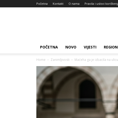
Početna
Kontakt
O nama
Pravila i uslovi korišten
Zdravlje
za
dan
POČETNA
NOVO
VIJESTI
REGION
Home
Zanimljivosti
Maćeha ga je izbacila na ulic