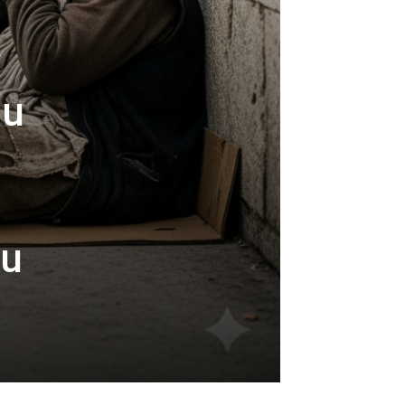
mu
 u