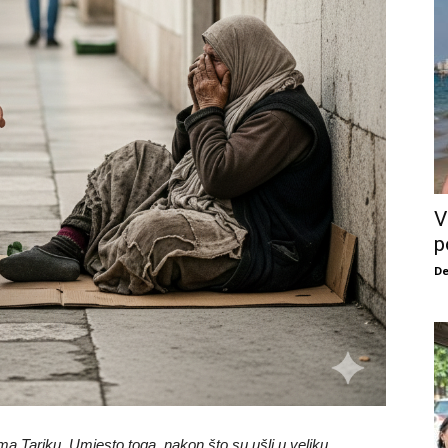
V
p
De
a Tariku. Umjesto toga, nakon što su ušli u veliku