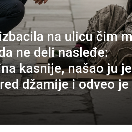
izbacila na ulicu čim 
da ne deli nasleđe:
na kasnije, našao ju je
red džamije i odveo je