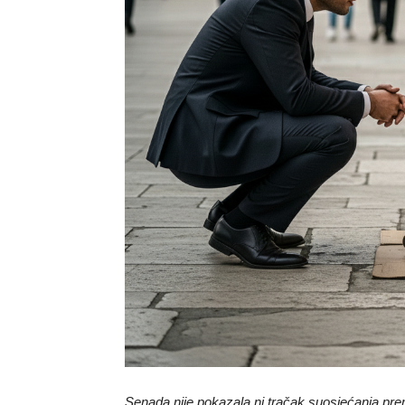
Senada nije pokazala ni tračak suosjećanja prem