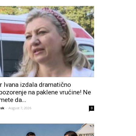
r Ivana izdala dramatično
pozorenje na paklene vrućine! Ne
mete da...
sk
-
August 7, 2026
0