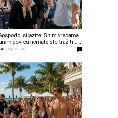
Gospođo, silazite! S tim vrećama
unim povrća nemate što tražiti u...
sk
-
August 7, 2026
0