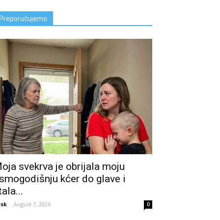
Preporučujemo
oja svekrva je obrijala moju
smogodišnju kćer do glave i
tala...
sk
-
August 7, 2026
0