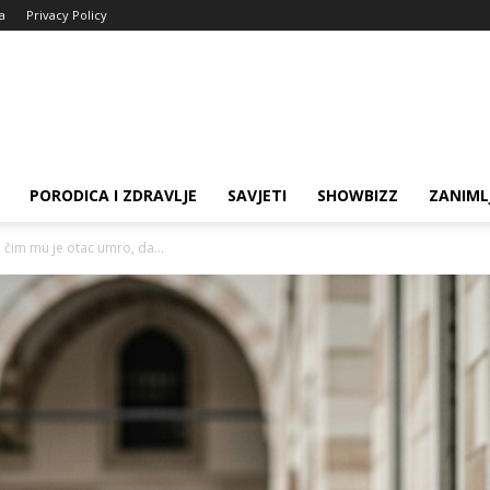
ja
Privacy Policy
PORODICA I ZDRAVLJE
SAVJETI
SHOWBIZZ
ZANIML
u čim mu je otac umro, da...