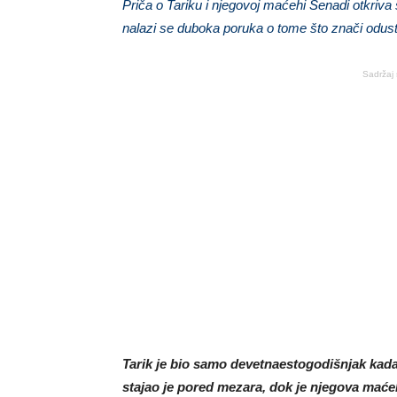
Priča o Tariku i njegovoj maćehi Senadi otkriva s
nalazi se duboka poruka o tome što znači odustati
Sadržaj 
Tarik je bio samo devetnaestogodišnjak kada 
stajao je pored mezara, dok je njegova maćeh