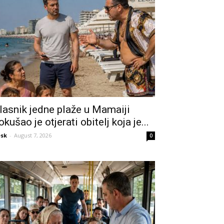
lasnik jedne plaže u Mamaiji
okušao je otjerati obitelj koja je...
sk
-
August 7, 2026
0