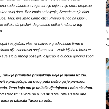
ona sada vlasnica svega. Ibro je prije svoje smrti prepisao
ao kao svoj dom. Bez imalo sažaljenja, Senada mu je dala
uće. Tarik nije imao kamo otići. Proveo je noć na klupi u
o odluku da preživi, da postane netko i nešto. Iz tog
a.
“
p
 bogat i uspješan, vlasnik najveće građevinske firme u
De
ikada nije zaboravio onaj trenutak – zvuk ključa u bravi te
o sve što bi mnogi poželjeli, osjećao je duboku gorčinu zbog
Tarik je primijetio prosjakinju koja je sjedila uz zid.
še primjećuje, ali ovog puta nešto ga je privuklo.
nada, žena koja mu je uništila djetinjstvo i oduzela dom.
 starosti i života na rubu društva, bile su iste one
kada je izbacila Tarika na kišu.