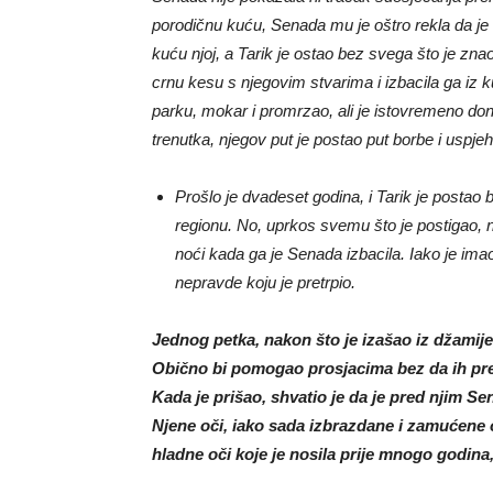
porodičnu kuću, Senada mu je oštro rekla da je 
kuću njoj, a Tarik je ostao bez svega što je zn
crnu kesu s njegovim stvarima i izbacila ga iz k
parku, mokar i promrzao, ali je istovremeno doni
trenutka, njegov put je postao put borbe i uspjeh
Prošlo je dvadeset godina, i Tarik je postao
regionu. No, uprkos svemu što je postigao, n
noći kada ga je Senada izbacila. Iako je ima
nepravde koju je pretrpio.
Jednog petka, nakon što je izašao iz džamije, 
Obično bi pomogao prosjacima bez da ih previ
Kada je prišao, shvatio je da je pred njim Se
Njene oči, iako sada izbrazdane i zamućene od
hladne oči koje je nosila prije mnogo godina, 