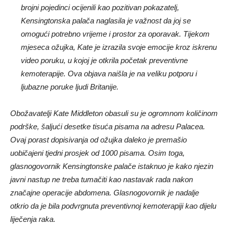
brojni pojedinci ocijenili kao pozitivan pokazatelj,
Kensingtonska palača naglasila je važnost da joj se
omogući potrebno vrijeme i prostor za oporavak. Tijekom
mjeseca ožujka, Kate je izrazila svoje emocije kroz iskrenu
video poruku, u kojoj je otkrila početak preventivne
kemoterapije. Ova objava naišla je na veliku potporu i
ljubazne poruke ljudi Britanije.
Obožavatelji Kate Middleton obasuli su je ogromnom količinom
podrške, šaljući desetke tisuća pisama na adresu Palacea.
Ovaj porast dopisivanja od ožujka daleko je premašio
uobičajeni tjedni prosjek od 1000 pisama. Osim toga,
glasnogovornik Kensingtonske palače istaknuo je kako njezin
javni nastup ne treba tumačiti kao nastavak rada nakon
značajne operacije abdomena. Glasnogovornik je nadalje
otkrio da je bila podvrgnuta preventivnoj kemoterapiji kao dijelu
liječenja raka.