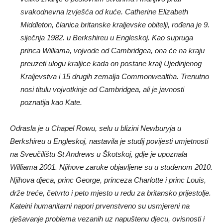
svakodnevna izvješća od kuće. Catherine Elizabeth
Middleton, članica britanske kraljevske obitelji, rođena je 9.
siječnja 1982. u Berkshireu u Engleskoj. Kao supruga
princa Williama, vojvode od Cambridgea, ona će na kraju
preuzeti ulogu kraljice kada on postane kralj Ujedinjenog
Kraljevstva i 15 drugih zemalja Commonwealtha. Trenutno
nosi titulu vojvotkinje od Cambridgea, ali je javnosti
poznatija kao Kate.
Odrasla je u Chapel Rowu, selu u blizini Newburyja u
Berkshireu u Engleskoj, nastavila je studij povijesti umjetnosti
na Sveučilištu St Andrews u Škotskoj, gdje je upoznala
Williama 2001. Njihove zaruke objavljene su u studenom 2010.
Njihova djeca, princ George, princeza Charlotte i princ Louis,
drže treće, četvrto i peto mjesto u redu za britansko prijestolje.
Kateini humanitarni napori prvenstveno su usmjereni na
rješavanje problema vezanih uz napuštenu djecu, ovisnosti i