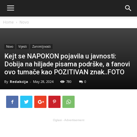
Home
Novo
Novo
Vijesti
Zanimljivosti
Kejt se NAPOKON pojavila u javnosti:
Dobija na hiljade pisama podrške, a fanovi
ovo tumače kao POZITIVAN znak..FOTO
By
Redakcija
-
May 28, 2024
780
0
Oglasi - Advertisement