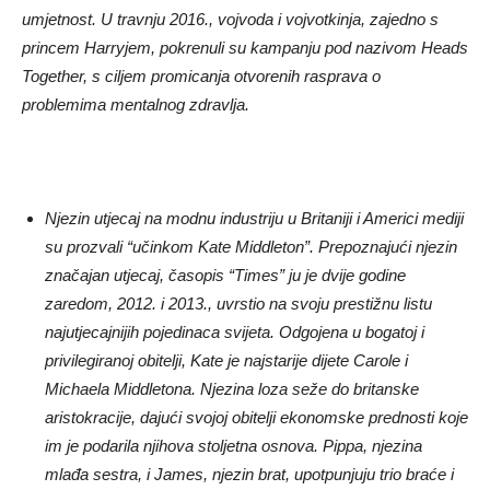
umjetnost. U travnju 2016., vojvoda i vojvotkinja, zajedno s
princem Harryjem, pokrenuli su kampanju pod nazivom Heads
Together, s ciljem promicanja otvorenih rasprava o
problemima mentalnog zdravlja.
Njezin utjecaj na modnu industriju u Britaniji i Americi mediji
su prozvali “učinkom Kate Middleton”. Prepoznajući njezin
značajan utjecaj, časopis “Times” ju je dvije godine
zaredom, 2012. i 2013., uvrstio na svoju prestižnu listu
najutjecajnijih pojedinaca svijeta. Odgojena u bogatoj i
privilegiranoj obitelji, Kate je najstarije dijete Carole i
Michaela Middletona. Njezina loza seže do britanske
aristokracije, dajući svojoj obitelji ekonomske prednosti koje
im je podarila njihova stoljetna osnova. Pippa, njezina
mlađa sestra, i James, njezin brat, upotpunjuju trio braće i