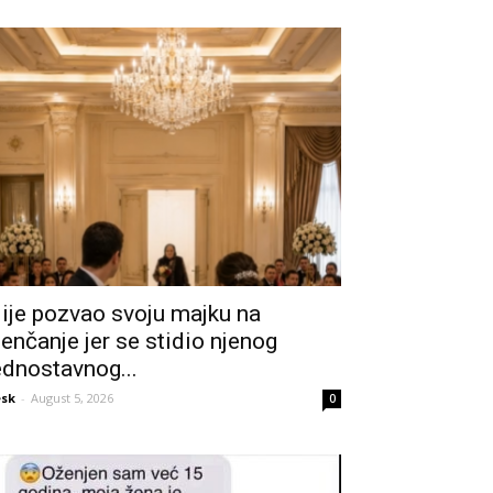
ije pozvao svoju majku na
jenčanje jer se stidio njenog
ednostavnog...
sk
-
August 5, 2026
0