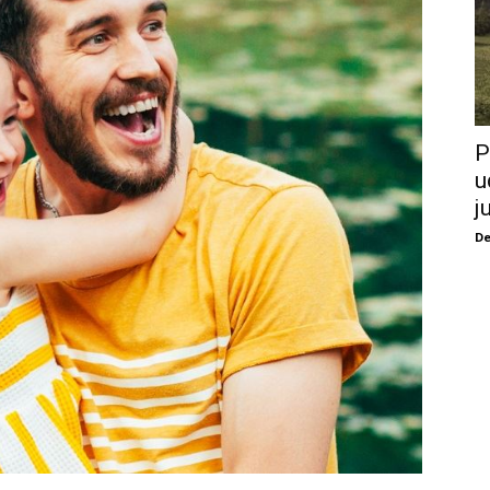
P
u
j
De