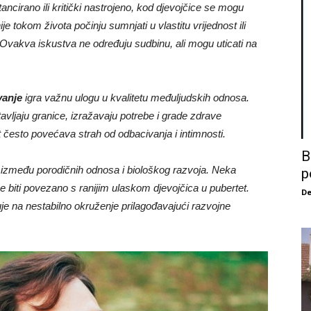
ancirano ili kritički nastrojeno, kod djevojčice se mogu
je tokom života počinju sumnjati u vlastitu vrijednost ili
 Ovakva iskustva ne određuju sudbinu, ali mogu uticati na
anje
igra važnu ulogu u kvalitetu međuljudskih odnosa.
tavljaju granice, izražavaju potrebe i grade zdrave
često povećava strah od odbacivanja i intimnosti.
B
između porodičnih odnosa i biološkog razvoja. Neka
p
 biti povezano s ranijim ulaskom djevojčica u pubertet.
De
e na nestabilno okruženje prilagođavajući razvojne