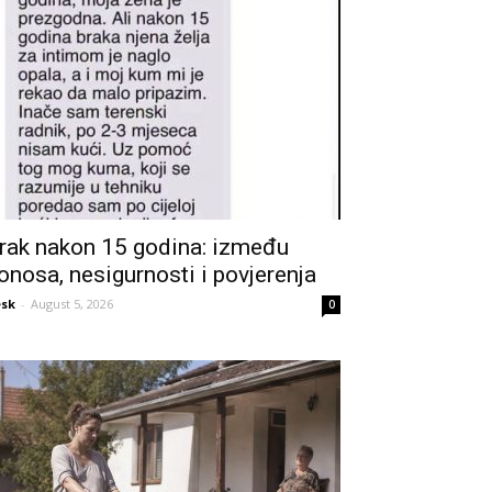
rak nakon 15 godina: između
onosa, nesigurnosti i povjerenja
sk
-
August 5, 2026
0