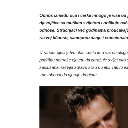
Odnos između oca i ćerke mnogo je više od p
djevojčice sa muškim svijetom i oblikuje nač
odnose. Stručnjaci već godinama proučavaju 
razvoj ličnosti, samopouzdanje i emocionaln
U ranom djetinjstvu otac često ima važnu ulogu u
podršku pomaže djetetu da istražuje svijet oko 
saslušana, razvija zdravu sliku o sebi. Takvo i
sposobnost da vjeruje drugima.