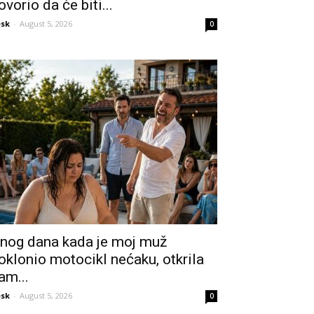
ovorio da će biti...
sk
-
August 5, 2026
0
nog dana kada je moj muž
oklonio motocikl nećaku, otkrila
am...
sk
-
August 5, 2026
0