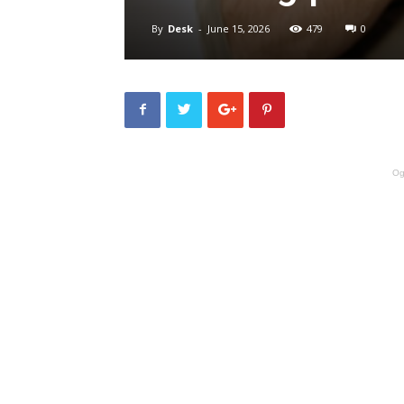
By
Desk
-
June 15, 2026
479
0
Og