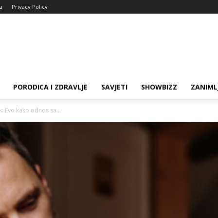
ja
Privacy Policy
PORODICA I ZDRAVLJE
SAVJETI
SHOWBIZZ
ZANIML
rak: Evo kako odnos sa...