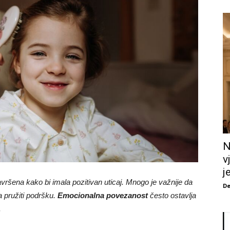
N
v
j
savršena kako bi imala pozitivan uticaj. Mnogo je važnije da
De
 pružiti podršku.
Emocionalna povezanost
često ostavlja
.