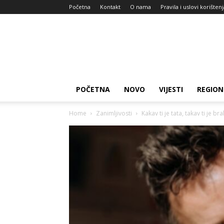
Početna
Kontakt
O nama
Pravila i uslovi korišten
Zdravlje
za
dan
POČETNA
NOVO
VIJESTI
REGION
Home
Zanimljivosti
Kakav ti je tata, takav ti je b