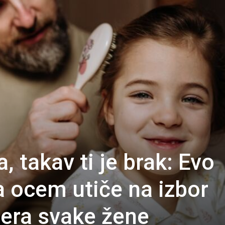
a, takav ti je brak: Evo
 ocem utiče na izbor
era svake žene