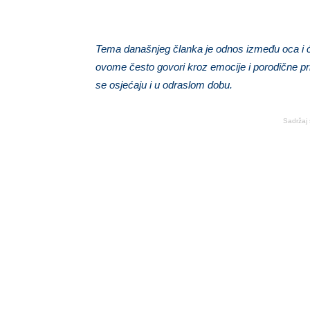
Tema današnjeg članka je odnos između oca i ćer
ovome često govori kroz emocije i porodične pri
se osjećaju i u odraslom dobu.
Sadržaj 