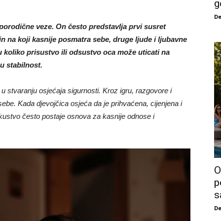
g
De
orodične veze. On često predstavlja prvi susret
in na koji kasnije posmatra sebe, druge ljude i ljubavne
koliko prisustvo ili odsustvo oca može uticati na
u stabilnost.
 stvaranju osjećaja sigurnosti. Kroz igru, razgovore i
sebe. Kada djevojčica osjeća da je prihvaćena, cijenjena i
skustvo često postaje osnova za kasnije odnose i
O
p
s
De