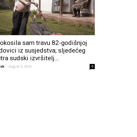
okosila sam travu 82-godišnjoj
dovici iz susjedstva; sljedećeg
utra sudski izvršitelj...
sk
-
August 5, 2026
0