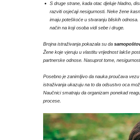
S druge strane, kada otac djeluje hladno, dist
razviti osjećaji nesigurnosti. Neke žene kasni
imaju poteškoće u stvaranju bliskih odnosa.
način na koji osoba vidi sebe i druge.
Brojna istraživanja pokazala su da
samopoštov
Žene koje vjeruju u vlastitu vrijednost lakše pos
partnerske odnose. Nasuprot tome, nesigurnost 
Posebno je zanimljivo da nauka proučava vezu 
istraživanja ukazuju na to da odsustvo oca može
Naučnici smatraju da organizam ponekad reaguj
procese.