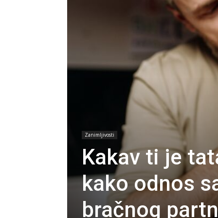
Zanimljivosti
Kakav ti je tat
kako odnos sa
bračnog partn