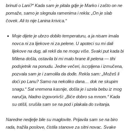
brinuti o Lani?“ Kada sam je pitala gdje je Marko i zašto on ne
pomaže, samo je slegnula ramenima i rekla: „On je slab
čovek. Ali to nije Lanina krivica.“
Moje dijete je ubrzo dobilo temperaturu, a ja nisam imala
novca ni za lijekove ni za pelene. U apoteci su mi dali
lijekove na dug, ali rekli da ne mogu više. Svaki put kada bi
Milena došla, ostavila bi mi malo hrane ili pelena — tihi
podsjetnik na ponudu. Jedne večeri, iscrpljena i izmučena,
pozvala sam je i zamolila da dođe. Rekla sam: „Možeš li
doći po Lanu? Samo na nekoliko dana… dok ne skupim
snagu.“ Sat vremena kasnije, došla je i uzela bebu iz mog
naručja, hladno izgovorivši: „Biće dobro sa mnom.“ Kada
su otišli, srušila sam se na pod i plakala do svitanja.
Naredne nedjelje bile su maglovite. Prijavila sam se na biro
rada, tražila poslove, čistila stanove za sitni novac. Svake