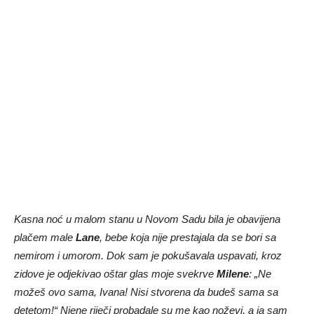
Kasna noć u malom stanu u Novom Sadu bila je obavijena
plačem male
Lane
, bebe koja nije prestajala da se bori sa
nemirom i umorom. Dok sam je pokušavala uspavati, kroz
zidove je odjekivao oštar glas moje svekrve
Milene
: „Ne
možeš ovo sama, Ivana! Nisi stvorena da budeš sama sa
detetom!“ Njene riječi probadale su me kao noževi, a ja sam