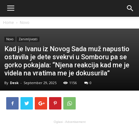
Home
Novo
Novo
Zanimljivosti
Kad je Ivanu iz Novog Sada muž napustio
ostavila je dete svekrvi u Somboru pa se
gorko pokajala: “Njena reakcija kad me je
videla na vratima me je dokusurila”
By
Desk
-
September 29, 2025
1156
0
Oglasi - Advertisement