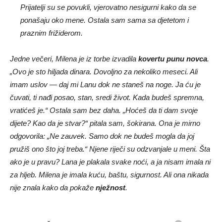
Prijatelji su se povukli, vjerovatno nesigurni kako da se
ponašaju oko mene. Ostala sam sama sa djetetom i
praznim frižiderom.
Jedne večeri, Milena je iz torbe izvadila
kovertu punu novca
.
„Ovo je sto hiljada dinara. Dovoljno za nekoliko meseci. Ali
imam uslov — daj mi Lanu dok ne staneš na noge. Ja ću je
čuvati, ti nađi posao, stan, sredi život. Kada budeš spremna,
vratićeš je.“ Ostala sam bez daha. „Hoćeš da ti dam svoje
dijete? Kao da je stvar?“ pitala sam, šokirana. Ona je mirno
odgovorila: „Ne zauvek. Samo dok ne budeš mogla da joj
pružiš ono što joj treba.“ Njene riječi su odzvanjale u meni. Šta
ako je u pravu? Lana je plakala svake noći, a ja nisam imala ni
za hljeb. Milena je imala kuću, baštu, sigurnost. Ali ona nikada
nije znala kako da pokaže
nježnost
.