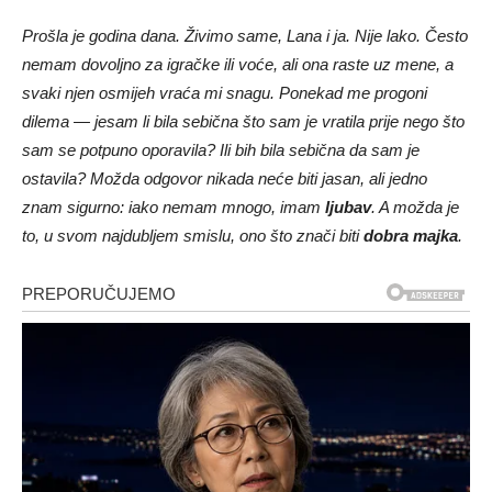
Prošla je godina dana. Živimo same, Lana i ja. Nije lako. Često
nemam dovoljno za igračke ili voće, ali ona raste uz mene, a
svaki njen osmijeh vraća mi snagu. Ponekad me progoni
dilema — jesam li bila sebična što sam je vratila prije nego što
sam se potpuno oporavila? Ili bih bila sebična da sam je
ostavila? Možda odgovor nikada neće biti jasan, ali jedno
znam sigurno: iako nemam mnogo, imam
ljubav
. A možda je
to, u svom najdubljem smislu, ono što znači biti
dobra majka
.