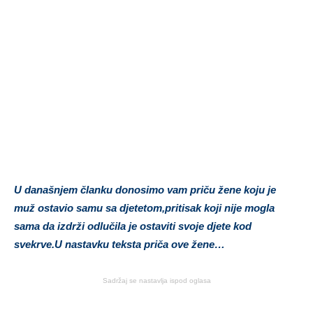
U današnjem članku donosimo vam priču žene koju je
muž ostavio samu sa djetetom,pritisak koji nije mogla
sama da izdrži odlučila je ostaviti svoje djete kod
svekrve.U nastavku teksta priča ove žene…
Sadržaj se nastavlja ispod oglasa