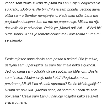
večeri sam zvala Milenu da pitam za Lanu. Njeni odgovori bili
su kratki: „Dobro je. Ne brini.“ Ali ja sam brinula. Jednog dana
otišla sam u Sombor nenajavljeno. Kada sam ušla, Lana me
pogledala zbunjeno, kao da me ne prepoznaje. Milena mi nije
dozvolila da je odvedem. Rekla je: „Moraš odlučiti — ili ćeš biti
ovde stalno, ili ćeš je remetiti dolascima i odlascima.“ Srce mi
se slamalo.
Posle mjesec dana dobila sam posao u pekari. Bilo je teško,
ustajala sam u pet ujutru, ali sam bar imala neku sigurnost.
Jednog dana sam odlučila da se suočim sa Milenom. Došla
sam i rekla: „Vodim svoje dete kući.“ Pogledala me sa
prezirom: „Misliš li da si sada spremna? Da će biti drugačije?“
Nisam se povukla. „Možda neće, ali barem ću znati da sam
pokušala.“ Uzela sam Lanu u naručje i osjetila kako se život
vraća u mene.