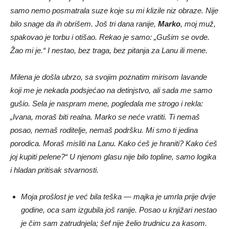
samo nemo posmatrala suze koje su mi klizile niz obraze. Nije
bilo snage da ih obrišem. Još tri dana ranije,
Marko
, moj muž,
spakovao je torbu i otišao. Rekao je samo: „Gušim se ovde.
Žao mi je.“ I nestao, bez traga, bez pitanja za Lanu ili mene.
Milena je došla ubrzo, sa svojim poznatim mirisom lavande
koji me je nekada podsjećao na detinjstvo, ali sada me samo
gušio. Sela je naspram mene, pogledala me strogo i rekla:
„Ivana, moraš biti realna. Marko se neće vratiti. Ti nemaš
posao, nemaš roditelje, nemaš podršku. Mi smo ti jedina
porodica. Moraš misliti na Lanu. Kako ćeš je hraniti? Kako ćeš
joj kupiti pelene?“ U njenom glasu nije bilo topline, samo logika
i hladan pritisak stvarnosti.
Moja prošlost je već bila teška — majka je umrla prije dvije
godine, oca sam izgubila još ranije. Posao u knjižari nestao
je čim sam zatrudnjela; šef nije želio trudnicu za kasom.