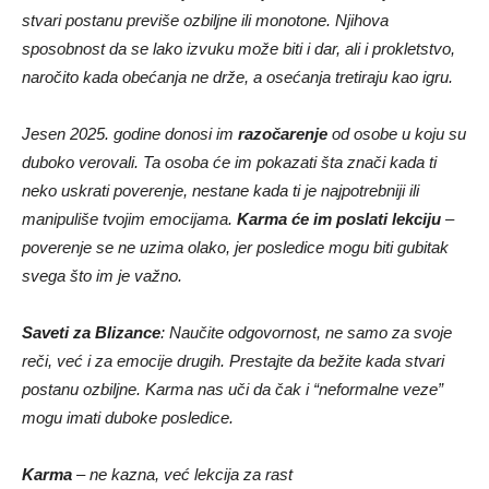
stvari postanu previše ozbiljne ili monotone. Njihova
sposobnost da se lako izvuku može biti i dar, ali i prokletstvo,
naročito kada obećanja ne drže, a osećanja tretiraju kao igru.
Jesen 2025. godine donosi im
razočarenje
od osobe u koju su
duboko verovali. Ta osoba će im pokazati šta znači kada ti
neko uskrati poverenje, nestane kada ti je najpotrebniji ili
manipuliše tvojim emocijama.
Karma će im poslati lekciju
–
poverenje se ne uzima olako, jer posledice mogu biti gubitak
svega što im je važno.
Saveti za Blizance
: Naučite odgovornost, ne samo za svoje
reči, već i za emocije drugih. Prestajte da bežite kada stvari
postanu ozbiljne. Karma nas uči da čak i “neformalne veze”
mogu imati duboke posledice.
Karma
– ne kazna, već lekcija za rast