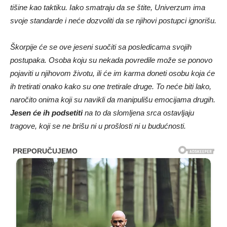
tišine kao taktiku. Iako smatraju da se štite, Univerzum ima
svoje standarde i neće dozvoliti da se njihovi postupci ignorišu.
Škorpije će se ove jeseni suočiti sa posledicama svojih
postupaka. Osoba koju su nekada povredile može se ponovo
pojaviti u njihovom životu, ili će im karma doneti osobu koja će
ih tretirati onako kako su one tretirale druge. To neće biti lako,
naročito onima koji su navikli da manipulišu emocijama drugih.
Jesen će ih podsetiti
na to da slomljena srca ostavljaju
tragove, koji se ne brišu ni u prošlosti ni u budućnosti.