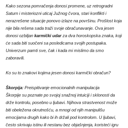
Kako sezona pomračenja donosi promene, uz retrogradni
Saturn i misteriozni uticaj Južnog čvora, stari konflikti i
nerazrešene situacije ponovo izlaze na površinu. Prošlost koja
nije bila rešena sada traži svoje obračunavanje. Ova jesen
donosi ozbiljan
karmički udar
za dva horoskopska znaka, koji
će sada biti suočeni sa posledicama svojih postupaka.
Univerzum pamti sve, čak i kada mi mislimo da smo
zaboravili.
Ko su to znakovi kojima jesen donosi karmički obračun?
Škorpija
: Preispitivanje emocionalnih manipulacija
Škorpije su poznate po svojoj snažnoj intuiciji i sklonosti da
drže kontrolu, posebno u ljubavi. Njihova strastvenost može
biti obeležena okrutnošću, a mnogi od njih manipulišu
emocijama drugih kako bi ih držali pod kontrolom. U ljubavi,
često skrivaju istinu ili nestanu bez objašnjenja, koristeći igru