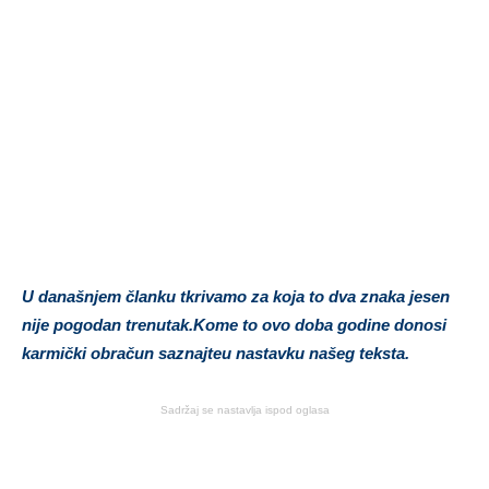
U današnjem članku tkrivamo za koja to dva znaka jesen
nije pogodan trenutak.Kome to ovo doba godine donosi
karmički obračun saznajteu nastavku našeg teksta.
Sadržaj se nastavlja ispod oglasa