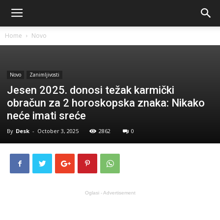
Home
Novo
Novo
Zanimljivosti
Jesen 2025. donosi težak karmički
obračun za 2 horoskopska znaka: Nikako
neće imati sreće
By
Desk
-
October 3, 2025
2862
0
Oglasi - Advertisement