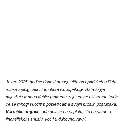
Jesen 2025. godine donosi mnogo više od opadajućeg lišća,
mirisa toplog čaja i trenutaka introspekcije. Astrologija
najavljuje mnogo dublje promene, a jesen će biti vreme kada
će se mnogi suočiti s posledicama svojih prošlih postupaka.
Karmički dugovi
sada dolaze na naplatu, i to ne samo u
finansijskom smislu, već i u duhovnoj ravni.