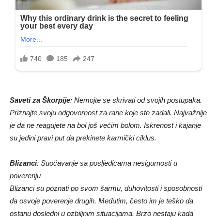
Saveti za Škorpije
: Nemojte se skrivati od svojih postupaka.
Priznajte svoju odgovornost za rane koje ste zadali. Najvažnije
je da ne reagujete na bol još većim bolom. Iskrenost i kajanje
su jedini pravi put da prekinete karmički ciklus.
Blizanci
: Suočavanje sa posljedicama nesigurnosti u
poverenju
Blizanci su poznati po svom šarmu, duhovitosti i sposobnosti
da osvoje poverenje drugih. Međutim, često im je teško da
ostanu dosledni u ozbiljnim situacijama. Brzo nestaju kada