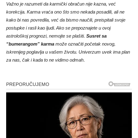
Važno je razumeti da karmički obračun nije kazna, već
korekcija. Karma vraća ono što smo nekada posadili, ali ne
kako bi nas povredila, već da bismo naučili, preispitali svoje
postupke i rasli kao ljudi. Ako se prepoznajete u ovoj
astrološkoj prognozi, nemojte se plašiti.
Susret sa
“bumerangom” karma
može označiti početak novog,
iskrenijeg poglavlja u vašem životu. Univerzum uvek ima plan
za nas, čak i kada to ne vidimo odmah
.