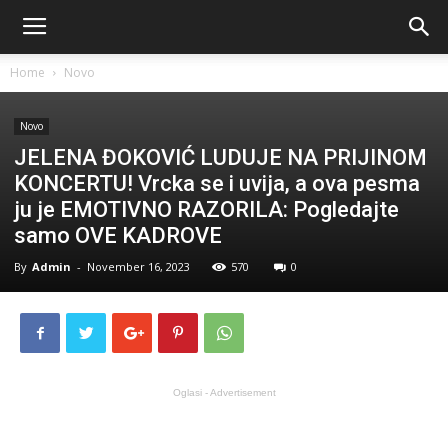
Home
Novo
Novo
JELENA ĐOKOVIĆ LUDUJE NA PRIJINOM
KONCERTU! Vrcka se i uvija, a ova pesma
ju je EMOTIVNO RAZORILA: Pogledajte
samo OVE KADROVE
By
Admin
-
November 16, 2023
570
0
Oglasi - Advertisement