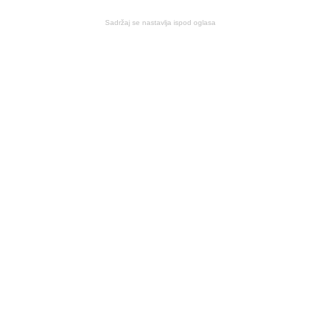
Sadržaj se nastavlja ispod oglasa