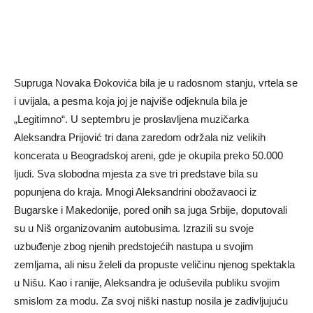
Supruga Novaka Đokovića bila je u radosnom stanju, vrtela se
i uvijala, a pesma koja joj je najviše odjeknula bila je
„Legitimno“. U septembru je proslavljena muzičarka
Aleksandra Prijović tri dana zaredom održala niz velikih
koncerata u Beogradskoj areni, gde je okupila preko 50.000
ljudi. Sva slobodna mjesta za sve tri predstave bila su
popunjena do kraja. Mnogi Aleksandrini obožavaoci iz
Bugarske i Makedonije, pored onih sa juga Srbije, doputovali
su u Niš organizovanim autobusima. Izrazili su svoje
uzbuđenje zbog njenih predstojećih nastupa u svojim
zemljama, ali nisu želeli da propuste veličinu njenog spektakla
u Nišu. Kao i ranije, Aleksandra je oduševila publiku svojim
smislom za modu. Za svoj niški nastup nosila je zadivljujuću