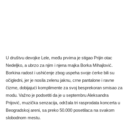
U društvu devojke Lele, među prvima je stigao Prijin otac
Nedeljko, a ubrzo za njim i njena majka Borka Mihajlović.
Borkina radost i ushićenje zbog uspeha svoje ćerke bili su
očigledni, jer je nosila zelenu jaknu, crne pantalone i ravne
čizme, dobijajući komplimente za svoj besprekoran smisao za
modu. Važno je podsetiti da je u septembru Aleksandra
Prijović, muzička senzacija, održala tri rasprodata koncerta u
Beogradskoj areni, sa preko 50.000 posetilaca na svakom
slobodnom mestu.