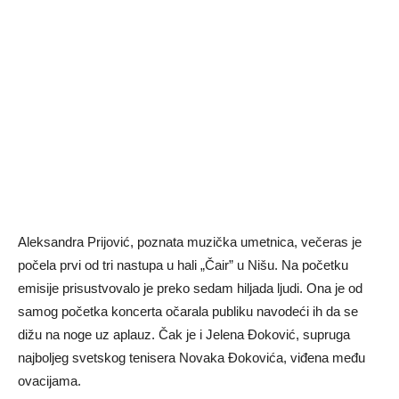
Aleksandra Prijović, poznata muzička umetnica, večeras je
počela prvi od tri nastupa u hali „Čair” u Nišu. Na početku
emisije prisustvovalo je preko sedam hiljada ljudi. Ona je od
samog početka koncerta očarala publiku navodeći ih da se
dižu na noge uz aplauz. Čak je i Jelena Đoković, supruga
najboljeg svetskog tenisera Novaka Đokovića, viđena među
ovacijama.