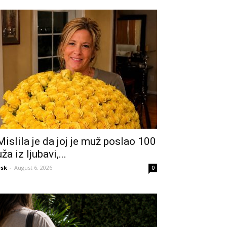
Mislila je da joj je muž poslao 100
uža iz ljubavi,...
sk
-
August 6, 2026
0