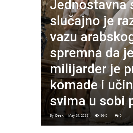
Jednostavna s
slučajno je ra
vazu arabskog 
spremna da je 
milijarder je 
komade i učin
svima u sobi p
By
Desk
-
May 29, 2026
5640
0