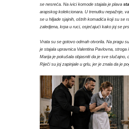
se nesreća. Na ivici komode stajala je plava
st
arapskog kolekcionara. U trenutku nepažnje, vaz
se u hiljade sjajnih, oštrih komadića koji su se ra
zaledjena, krpa u ruci, osjećajući kako joj se prs
Vrata su se gotovo odmah otvorila. Na pragu su
je stajala upravnica Valentina Pavlovna, stroga 
Marija je pokušala objasniti da je sve slučajno, 
Riječi su joj zapinjale u grlu, jer je znala da je 