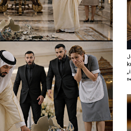
J
k
„
De