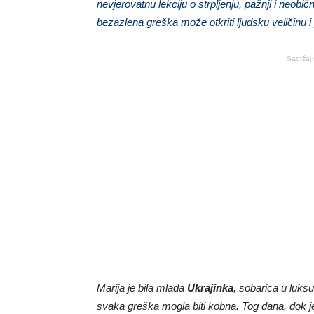
nevjerovatnu lekciju o strpljenju, pažnji i neob
bezazlena greška može otkriti ljudsku veličinu i p
Sadržaj 
Marija je bila mlada
Ukrajinka
, sobarica u luks
svaka greška mogla biti kobna. Tog dana, dok j