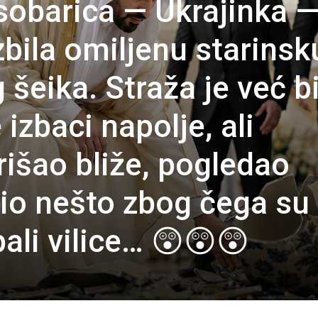
obarica — Ukrajinka 
zbila omiljenu starinsk
šeika. Straža je već bi
izbaci napolje, ali
prišao bliže, pogledao
io nešto zbog čega su
ali vilice… 😲😲😲