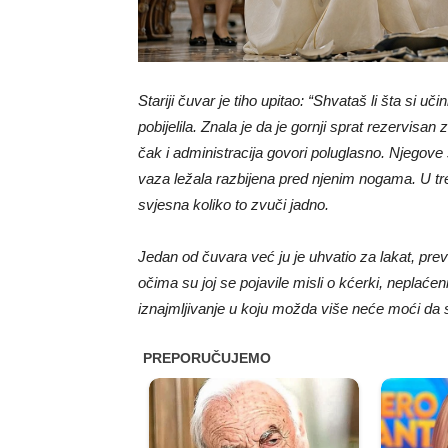
Stariji čuvar je tiho upitao: “Shvataš li šta si uč
pobijelila. Znala je da je gornji sprat rezervis
čak i administracija govori poluglasno. Njegove s
vaza ležala razbijena pred njenim nogama. U tren
svjesna koliko to zvuči jadno.
Jedan od čuvara već ju je uhvatio za lakat, previ
očima su joj se pojavile misli o kćerki, neplać
iznajmljivanje u koju možda više neće moći da se