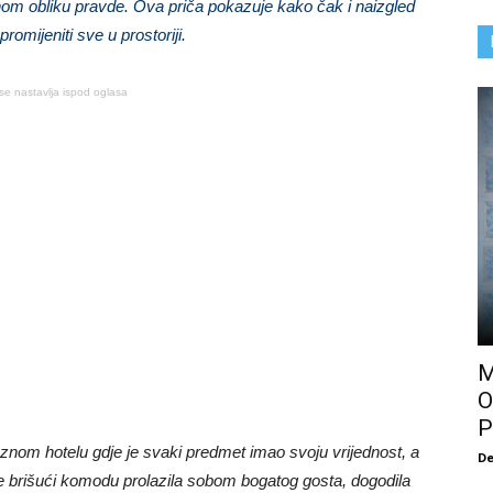
ičnom obliku pravde. Ova priča pokazuje kako čak i naizgled
romijeniti sve u prostoriji.
se nastavlja ispod oglasa
M
O
P
uznom hotelu gdje je svaki predmet imao svoju vrijednost, a
De
e brišući komodu prolazila sobom bogatog gosta, dogodila