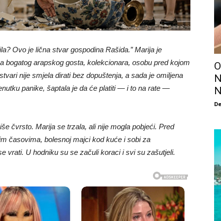
inila? Ovo je lična stvar gospodina Rašida.” Marija je
an za bogatog arapskog gosta, kolekcionara, osobu pred kojom
O
tvari nije smjela dirati bez dopuštenja, a sada je omiljena
N
utku panike, šaptala je da će platiti — i to na rate —
N
De
še čvrsto. Marija se trzala, ali nije mogla pobjeći. Pred
enim časovima, bolesnoj majci kod kuće i sobi za
 vrati. U hodniku su se začuli koraci i svi su zašutjeli.