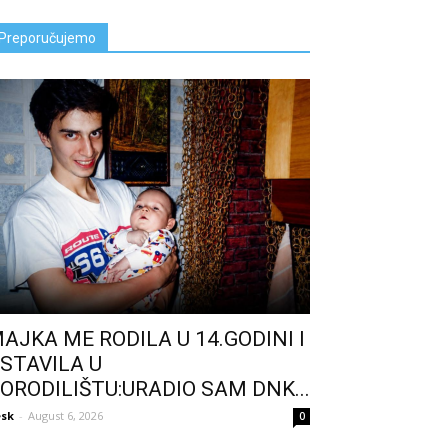
Preporučujemo
AJKA ME RODILA U 14.GODINI I
STAVILA U
ORODILIŠTU:URADIO SAM DNK...
sk
-
August 6, 2026
0