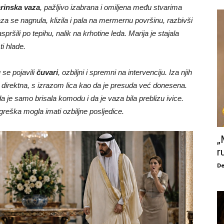
arinska vaza
, pažljivo izabrana i omiljena među stvarima
a se nagnula, klizila i pala na mermernu površinu, razbivši
spršili po tepihu, nalik na krhotine leda. Marija je stajala
ti hlade.
 se pojavili
čuvari
, ozbiljni i spremni na intervenciju. Iza njih
i direktna, s izrazom lica kao da je presuda već donesena.
da je samo brisala komodu i da je vaza bila preblizu ivice.
pogreška mogla imati ozbiljne posljedice.
„
r
De