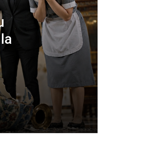
—
u
la