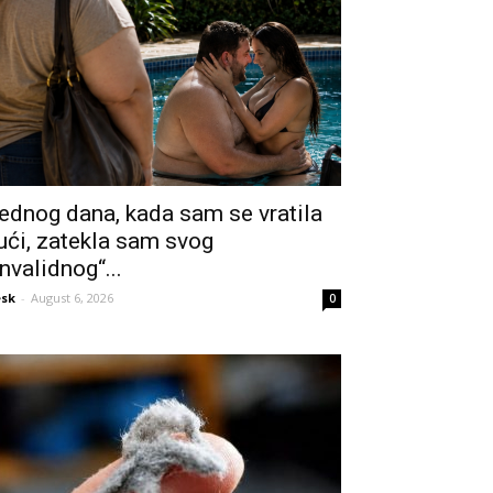
ednog dana, kada sam se vratila
ući, zatekla sam svog
invalidnog“...
sk
-
August 6, 2026
0