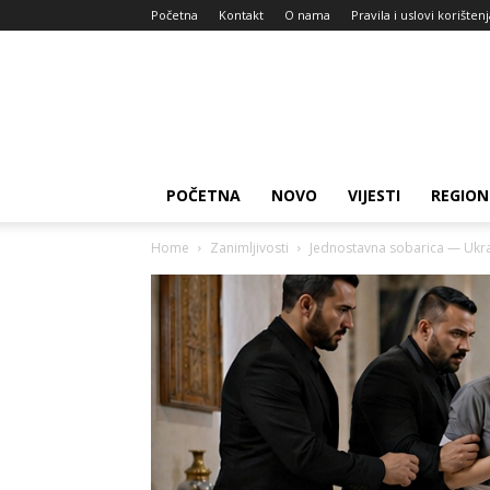
Početna
Kontakt
O nama
Pravila i uslovi korišten
Zdravlje
za
dan
POČETNA
NOVO
VIJESTI
REGION
Home
Zanimljivosti
Jednostavna sobarica — Ukraj