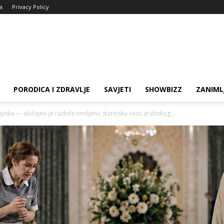
ja
Privacy Policy
PORODICA I ZDRAVLJE
SAVJETI
SHOWBIZZ
ZANIML
inka — slučajno je razbila omiljenu starinsku vazu arabskog...