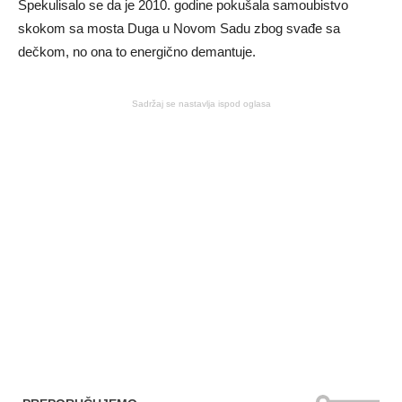
Spekulisalo se da je 2010. godine pokušala samoubistvo
skokom sa mosta Duga u Novom Sadu zbog svađe sa
dečkom, no ona to energično demantuje.
Sadržaj se nastavlja ispod oglasa