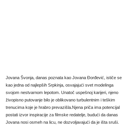
Jovana Švonja, danas poznata kao Jovana Đorđević, ističe se
kao jedna od najlepših Srpkinja, osvajajući svet modelinga
svojom nestvarnom lepotom. Unatoč uspešnoj karijeri, njeno
živopisno putovanje bilo je oblikovano turbulentnim i teškim
trenucima koje je hrabro prevazišla.Njena priča ima potencijal
postati izvor inspiracije za filmske redatelje, budući da danas
Jovana nosi osmeh na licu, ne dozvoljavajući da je išta sruši.