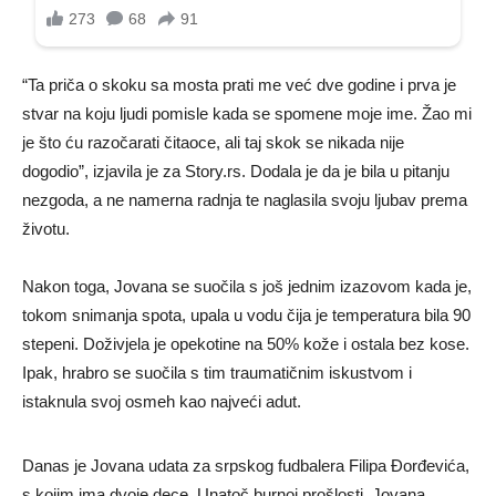
“Ta priča o skoku sa mosta prati me već dve godine i prva je
stvar na koju ljudi pomisle kada se spomene moje ime. Žao mi
je što ću razočarati čitaoce, ali taj skok se nikada nije
dogodio”, izjavila je za Story.rs. Dodala je da je bila u pitanju
nezgoda, a ne namerna radnja te naglasila svoju ljubav prema
životu.
Nakon toga, Jovana se suočila s još jednim izazovom kada je,
tokom snimanja spota, upala u vodu čija je temperatura bila 90
stepeni. Doživjela je opekotine na 50% kože i ostala bez kose.
Ipak, hrabro se suočila s tim traumatičnim iskustvom i
istaknula svoj osmeh kao najveći adut.
Danas je Jovana udata za srpskog fudbalera Filipa Đorđevića,
s kojim ima dvoje dece. Unatoč burnoj prošlosti, Jovana