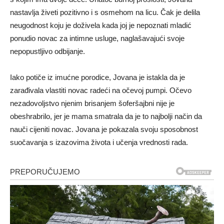
nastavlja živeti pozitivno i s osmehom na licu. Čak je delila
neugodnost koju je doživela kada joj je nepoznati mladić
ponudio novac za intimne usluge, naglašavajući svoje
nepopustljivo odbijanje.
Iako potiče iz imućne porodice, Jovana je istakla da je
zarađivala vlastiti novac radeći na očevoj pumpi. Očevo
nezadovoljstvo njenim brisanjem šoferšajbni nije je
obeshrabrilo, jer je mama smatrala da je to najbolji način da
nauči cijeniti novac. Jovana je pokazala svoju sposobnost
suočavanja s izazovima života i učenja vrednosti rada.