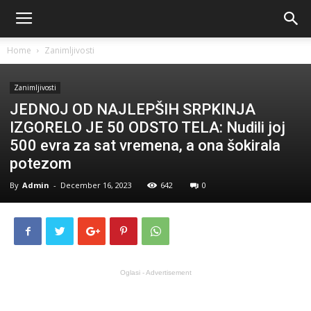
Home
Zanimljivosti
Zanimljivosti
JEDNOJ OD NAJLEPŠIH SRPKINJA
IZGORELO JE 50 ODSTO TELA: Nudili joj
500 evra za sat vremena, a ona šokirala
potezom
By
Admin
-
December 16, 2023
642
0
Oglasi - Advertisement