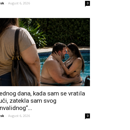
sk
-
August 6, 2026
0
ednog dana, kada sam se vratila
ući, zatekla sam svog
invalidnog“...
sk
-
August 6, 2026
0