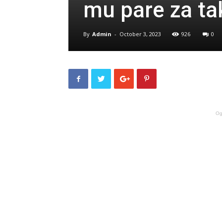
mu pare za t
By
Admin
-
October 3, 2023
926
0
Og