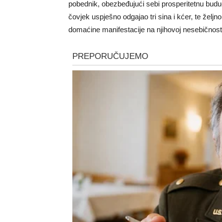
pobednik, obezbeđujući sebi prosperitetnu buduć
čovjek uspješno odgajao tri sina i kćer, te željn
domaćine manifestacije na njihovoj nesebičnosti