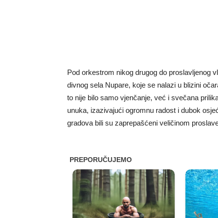
Pod orkestrom nikog drugog do proslavljenog vla
divnog sela Nupare, koje se nalazi u blizini oča
to nije bilo samo vjenčanje, već i svečana prilik
unuka, izazivajući ogromnu radost i dubok osjeć
gradova bili su zaprepašćeni veličinom prosla