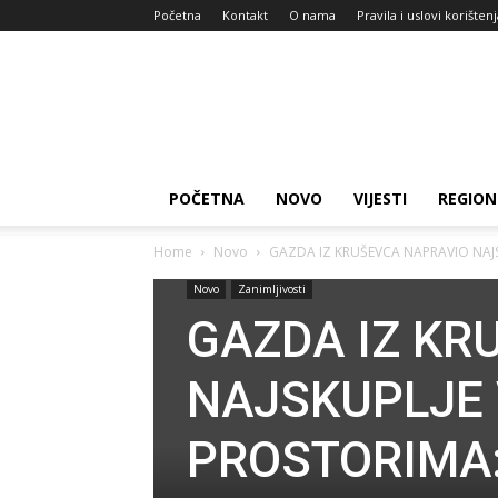
Početna
Kontakt
O nama
Pravila i uslovi korišten
Zdravlje
za
dan
POČETNA
NOVO
VIJESTI
REGION
Home
Novo
GAZDA IZ KRUŠEVCA NAPRAVIO NAJSK
Novo
Zanimljivosti
GAZDA IZ KR
NAJSKUPLJE 
PROSTORIMA: 