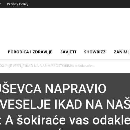
ja
Privacy Policy
PORODICA I ZDRAVLJE
SAVJETI
SHOWBIZZ
ZANIML
UPLJE VESELJE IKAD NA NAŠIM PROSTORIMA: A šokiraće...
UŠEVCA NAPRAVIO
VESELJE IKAD NA NA
A šokiraće vas odakl