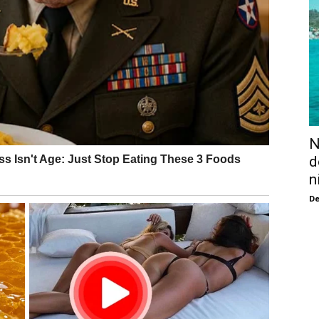
N
d
n
De