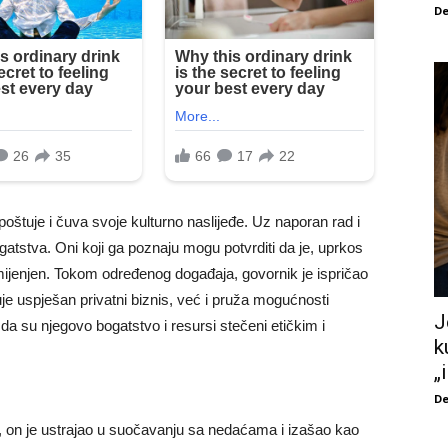
De
oštuje i čuva svoje kulturno naslijeđe. Uz naporan rad i
ogatstva. Oni koji ga poznaju mogu potvrditi da je, uprkos
ijenjen. Tokom određenog događaja, govornik je ispričao
je uspješan privatni biznis, već i pruža mogućnosti
J
 da su njegovo bogatstvo i resursi stečeni etičkim i
k
„
De
 on je ustrajao u suočavanju sa nedaćama i izašao kao