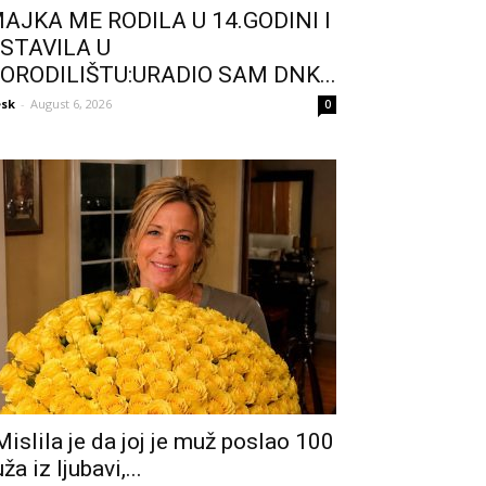
AJKA ME RODILA U 14.GODINI I
STAVILA U
ORODILIŠTU:URADIO SAM DNK...
sk
-
August 6, 2026
0
Mislila je da joj je muž poslao 100
uža iz ljubavi,...