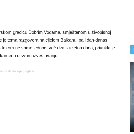
orskom gradiću Dobrim Vodama, smještenom u živopisnoj
alje je tema razgovora na cijelom Balkanu, pa i dan-danas.
la tokom ne samo jednog, već dva izuzetna dana, privukla je
na kamenu u svom izveštavanju.
se nastavlja ispod oglasa