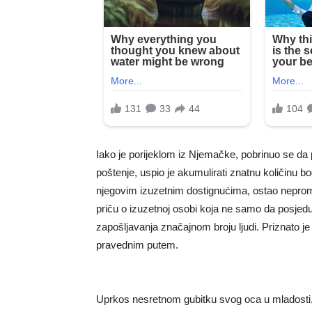
Iako je porijeklom iz Njemačke, pobrinuo se da p
poštenje, uspio je akumulirati znatnu količinu b
njegovim izuzetnim dostignućima, ostao neprom
priču o izuzetnoj osobi koja ne samo da posjedu
zapošljavanja značajnom broju ljudi. Priznato je
pravednim putem.
Uprkos nesretnom gubitku svog oca u mladosti,