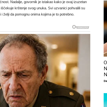
nost. Nadalje, govornik je istakao kako je ovaj izuzetan
o iščekuje krštenje svog unuka. Svi uzvanici pohvalili su
 i želji da pomognu onima kojima je to potrebno.
O
N
N
De