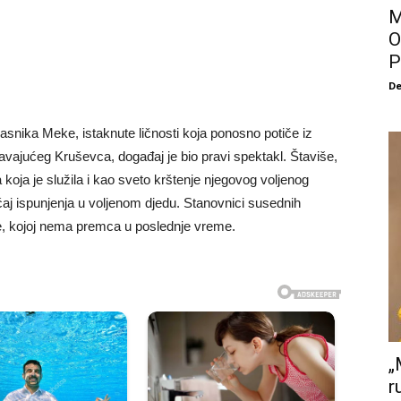
M
O
P
De
snika Meke, istaknute ličnosti koja ponosno potiče iz
ravajućeg Kruševca, događaj je bio pravi spektakl. Štaviše,
a koja je služila i kao sveto krštenje njegovog voljenog
aj ispunjenja u voljenom djedu. Stanovnici susednih
ve, kojoj nema premca u poslednje vreme.
„
r