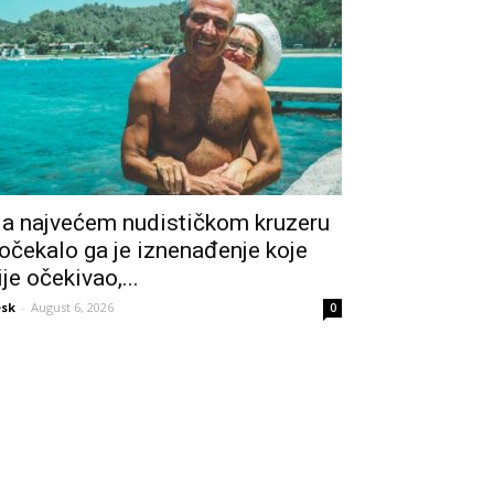
a najvećem nudističkom kruzeru
očekalo ga je iznenađenje koje
ije očekivao,...
sk
-
August 6, 2026
0