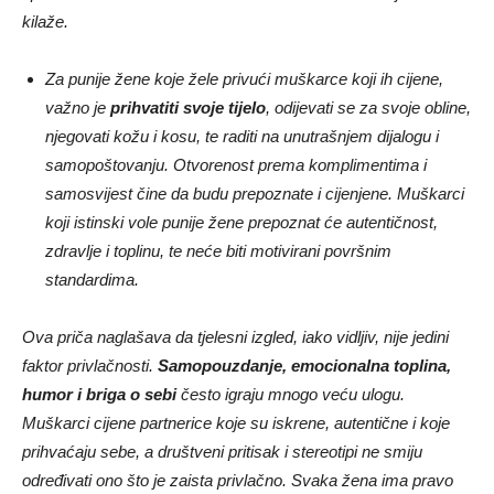
kilaže.
Za punije žene koje žele privući muškarce koji ih cijene,
važno je
prihvatiti svoje tijelo
, odijevati se za svoje obline,
njegovati kožu i kosu, te raditi na unutrašnjem dijalogu i
samopoštovanju. Otvorenost prema komplimentima i
samosvijest čine da budu prepoznate i cijenjene. Muškarci
koji istinski vole punije žene prepoznat će autentičnost,
zdravlje i toplinu, te neće biti motivirani površnim
standardima.
Ova priča naglašava da tjelesni izgled, iako vidljiv, nije jedini
faktor privlačnosti.
Samopouzdanje, emocionalna toplina,
humor i briga o sebi
često igraju mnogo veću ulogu.
Muškarci cijene partnerice koje su iskrene, autentične i koje
prihvaćaju sebe, a društveni pritisak i stereotipi ne smiju
određivati ono što je zaista privlačno. Svaka žena ima pravo