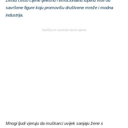
životu često cijene tjelesnu i emocionalnu toplinu više od
savršene figure koju promovišu društvene mreže i modna
industrija.
Sadržaj se nastavlja ispod oglasa
Mnogi ljudi vjeruju da muškarci uvijek sanjaju žene s