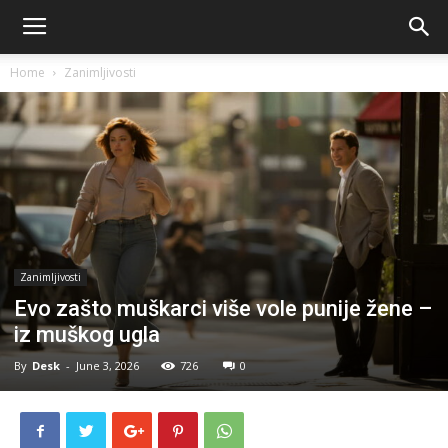
Home
Zanimljivosti
Zanimljivosti
Evo zašto muškarci više vole punije žene –
iz muškog ugla
By
Desk
-
June 3, 2026
726
0