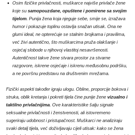
Osim fizičke privlačnosti, muškarce najviše privlače žene
koje su
samopouzdane, opuštene i pomirene sa svojim
tijelom
. Punija žena koja njeguje sebe, smije se, izražava
humor i pokazuje toplinu ostavlja snažan utisak. Ona ne
glumi ideal, ne opterećuje se stalnim brojkama i pravilima,
već živi autentično, što muškarcima pruža olakšanje i
osjećaj slobode u njihovoj vlastitoj nesavršenosti.
Autentičnost takve žene stvara prostor za stvarne
razgovore, iskrene osjećaje i iskrenu međusobnu podršku,
a ne površnu predstavu na društvenim mrežama.
Fizički aspekti također igraju ulogu. Obline, proporcije bokova i
struka, oblik kretanja i pokreti tijela čine punije žene
vizualno i
taktilno privlačnijima
. Ove karakteristike šalju signale
seksualne privlačnosti i ženstvenosti, ali istovremeno
sugeriraju udobnost i pristupačnost. Muškarci ne analiziraju
svaki detalj tijela, već doživljavaju cijeli utisak: kako se žena