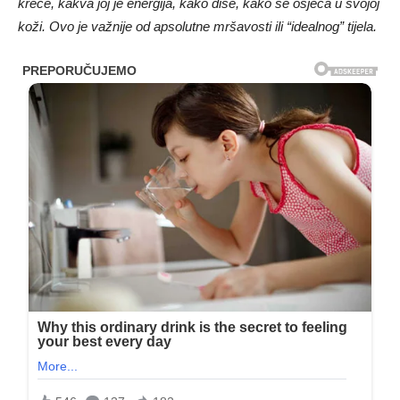
kreće, kakva joj je energija, kako diše, kako se osjeća u svojoj
koži. Ovo je važnije od apsolutne mršavosti ili “idealnog” tijela.