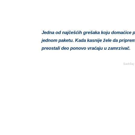
Jedna od najčešćih grešaka koju domaćice p
jednom paketu. Kada kasnije žele da priprem
preostali deo ponovo vraćaju u zamrzivač.
Sadržaj 