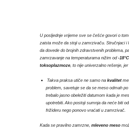
U posljednje vrijeme sve se češće govori o to
zaista može da stoji u zamrzivaču. Stručnjaci 
da dovede do brojnih zdravstvenih problema, pa 
zamrzavanje na temperaturama nižim od
-18°C
toksoplazmoze
, to nije univerzalno rešenje, j
Takva praksa utiče ne samo na
kvalitet
mes
problem, savetuje se da se meso odmah po kup
trebalo jasno obeležiti datumom kada je mes
upotrebiti. Ako postoji sumnja da neće biti 
frižideru nego ponovo vraćati u zamrzivač.
Kada se pravilno zamrzne,
mleveno meso
može