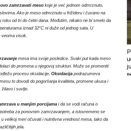
ovo zamrzavati meso
koje je već jednom odmrznuto.
slovima. Ako je meso odmrznuto u frižideru i čuvano na
roku od tri do četiri dana. Međutim, nikako ne bi smelo da
mperaturama iznad 32°C ni duže od jednog sata. U
je veoma visok.
P
u
rzavanje
mesa ima svoje posledice. Svaki put kada meso
j
olazi do promena u njegovoj strukturi. Može se promeniti
 podležu procesu oksidacije.
Oksidacija
podrazumeva
De
 mesu to dovodi do pogoršanja kvaliteta, promene ukusa i
ilavo i suvlje.
amrzava u manjim porcijama
i da se vodi računa o
e potreba za ponovnim zamrzavanjem, a istovremeno se
 velikoj meri očuvati i nutritivna vrednost mesa, tako da
ičitijih jela.