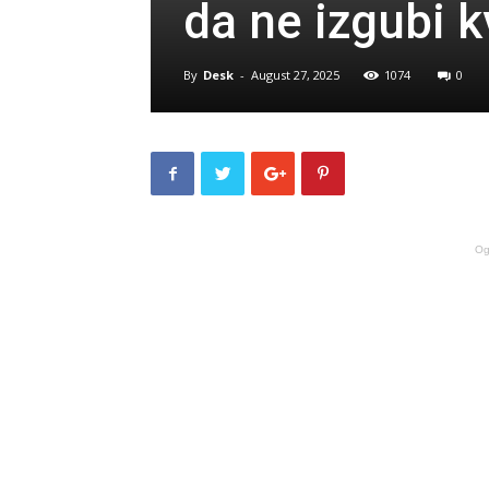
da ne izgubi k
By
Desk
-
August 27, 2025
1074
0
Og