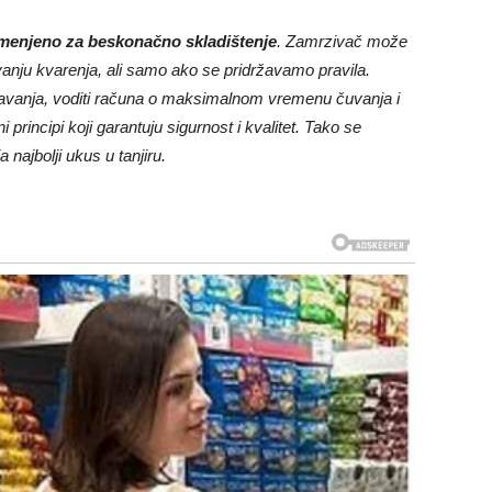
menjeno za beskonačno skladištenje
. Zamrzivač može
vanju kvarenja, ali samo ako se pridržavamo pravila.
rzavanja, voditi računa o maksimalnom vremenu čuvanja i
rincipi koji garantuju sigurnost i kvalitet. Tako se
 najbolji ukus u tanjiru.