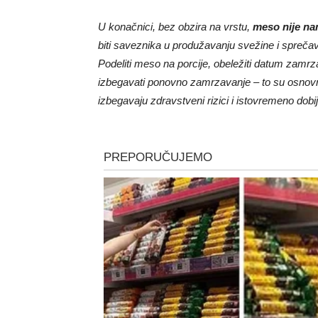
U konačnici, bez obzira na vrstu,
meso nije na
biti saveznika u produžavanju svežine i spreča
Podeliti meso na porcije, obeležiti datum zam
izbegavati ponovno zamrzavanje – to su osnovni p
izbegavaju zdravstveni rizici i istovremeno dobija