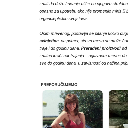
znati da duže čuvanje utiče na njegovu struktur
opasno za upotrebu ako nije promenilo miris ili izg
organoleptičkih svojstava.
Osim mlevenog, postavlja se pitanje koliko d
svinjetine
, na primer, sirovo meso se može čuva
traje i do godinu dana.
Prerađeni proizvodi od 
znatno kraći rok trajanja – uglavnom mesec do
sve do godinu dana, u zavisnosti od načina pri