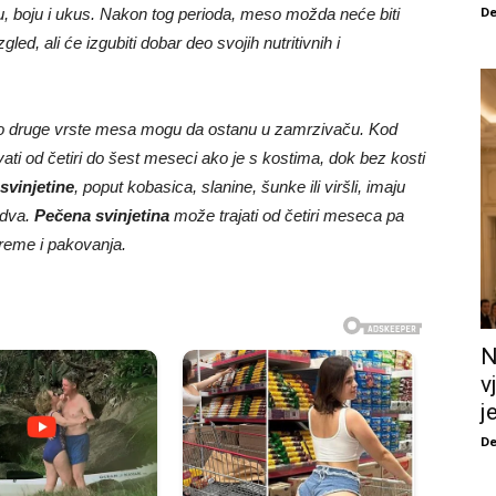
De
u, boju i ukus. Nakon tog perioda, meso možda neće biti
led, ali će izgubiti dobar deo svojih nutritivnih i
ugo druge vrste mesa mogu da ostanu u zamrzivaču. Kod
ti od četiri do šest meseci ako je s kostima, dok bez kosti
svinjetine
, poput kobasica, slanine, šunke ili viršli, imaju
 dva.
Pečena svinjetina
može trajati od četiri meseca pa
preme i pakovanja.
N
v
j
De