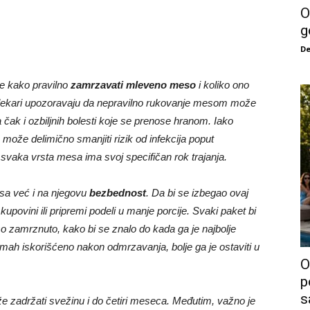
O
g
De
me kako pravilno
zamrzavati mleveno meso
i koliko ono
i lekari upozoravaju da nepravilno rukovanje mesom može
čak i ozbiljnih bolesti koje se prenose hranom. Iako
može delimično smanjiti rizik od infekcija poput
er svaka vrsta mesa ima svoj specifičan rok trajanja.
a već i na njegovu
bezbednost
. Da bi se izbegao ovaj
ovini ili pripremi podeli u manje porcije. Svaki paket bi
o zamrznuto, kako bi se znalo do kada ga je najbolje
odmah iskorišćeno nakon odmrzavanja, bolje ga je ostaviti u
O
p
s
 zadržati svežinu i do četiri meseca. Međutim, važno je