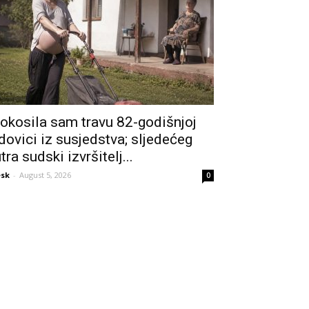
okosila sam travu 82-godišnjoj
dovici iz susjedstva; sljedećeg
utra sudski izvršitelj...
sk
-
August 5, 2026
0