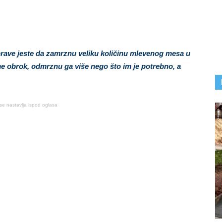
rave jeste da zamrznu veliku količinu mlevenog mesa u
e obrok, odmrznu ga više nego što im je potrebno, a
se nastavlja ispod oglasa