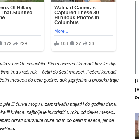
avila su nešto drugačija. Sirovi odresci i komadi bez kostiju
ima ima kraći rok – četiri do šest meseci. Pečeni komadi
 četiri meseca do cele godine, dok jagnjetina u proseku traje
B
p
De
 pile ili ćurka mogu u zamrzivaču stajati i do godinu dana,
ka ili krilaca, najbolje je iskoristiti u roku od devet meseci.
ebalo držati smrznute duže od tri do četiri meseca, jer se
alitetu.