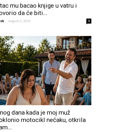
tac mu bacao knjige u vatru i
ovorio da će biti...
sk
-
August 5, 2026
0
nog dana kada je moj muž
oklonio motocikl nećaku, otkrila
am...