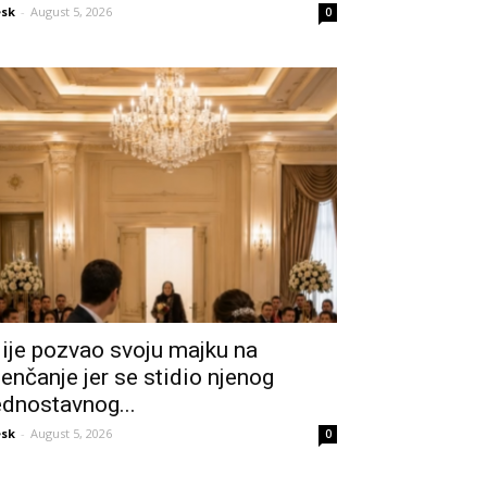
sk
-
August 5, 2026
0
ije pozvao svoju majku na
jenčanje jer se stidio njenog
ednostavnog...
sk
-
August 5, 2026
0