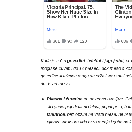
Kada je reč o
govedini, teletini i jagnjetini
, pr
mogu se čuvati i do 12 meseci, dok meso s kost
govedine ili teletine mogu se držati smrznuti od
do devet meseci.
Piletina i ćuretina
su posebno osetljive. Celo
ali njihovi pojedinačni delovi, poput prsa, bata
Iznutrice
, bez obzira na vrstu mesa, ne bi tr
njihova struktura vrlo brzo menja i gube na kv