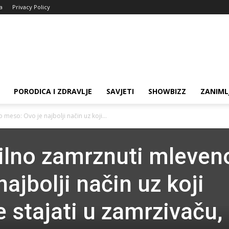
ja
Privacy Policy
PORODICA I ZDRAVLJE
SAVJETI
SHOWBIZZ
ZANIML
meso: Ovo je najbolji način uz koji...
ilno zamrznuti mleven
ajbolji način uz koji
 stajati u zamrzivaču,