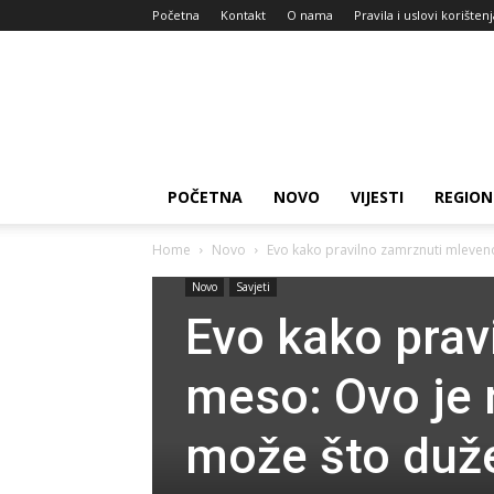
Početna
Kontakt
O nama
Pravila i uslovi korišten
Zdravlje
za
dan
POČETNA
NOVO
VIJESTI
REGION
Home
Novo
Evo kako pravilno zamrznuti mleveno 
Novo
Savjeti
Evo kako prav
meso: Ovo je n
može što duže