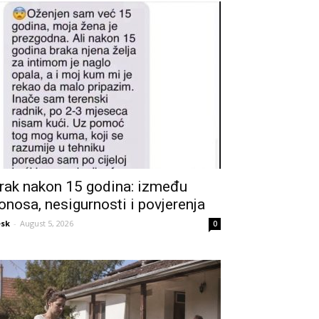
rak nakon 15 godina: između
onosa, nesigurnosti i povjerenja
sk
-
August 5, 2026
0