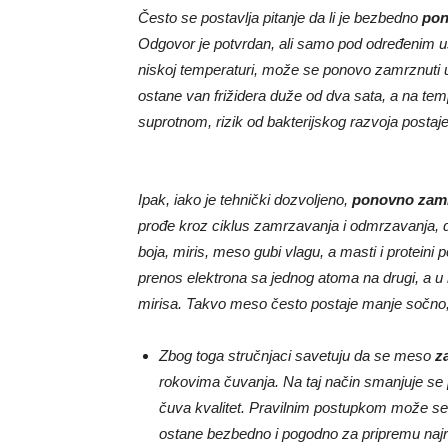
Često se postavlja pitanje da li je bezbedno
pon
Odgovor je potvrdan, ali samo pod određenim u
niskoj temperaturi, može se ponovo zamrznuti u 
ostane van frižidera duže od dva sata, a na te
suprotnom, rizik od bakterijskog razvoja posta
Ipak, iako je tehnički dozvoljeno,
ponovno zam
prođe kroz ciklus zamrzavanja i odmrzavanja, d
boja, miris, meso gubi vlagu, a masti i proteini
prenos elektrona sa jednog atoma na drugi, a u
mirisa. Takvo meso često postaje manje sočno, ž
Zbog toga stručnjaci savetuju da se meso
z
rokovima čuvanja. Na taj način smanjuje s
čuva kvalitet. Pravilnim postupkom može se u
ostane bezbedno i pogodno za pripremu najrazl