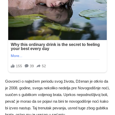
Govoreći o najtežem periodu svog života, Dženan je otkrio da
je 2008. godine, svega nekoliko nedelja pre Novogodišnje noći,
suočen s gubitkom voljenog brata. Uprkos nepodnošljivoj boli,
pevač je morao da se pojavi na bini te novogodišnje noći kako
bi izveo nastup. Taj trenutak pevanja, usred tuge zbog gubitka
brata, ostao mu je urezan u sećanju.