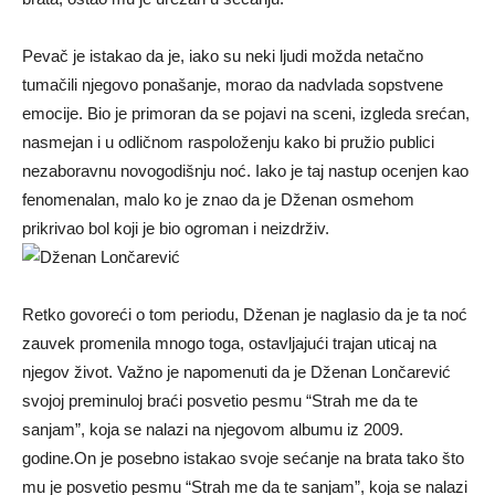
Pevač je istakao da je, iako su neki ljudi možda netačno
tumačili njegovo ponašanje, morao da nadvlada sopstvene
emocije. Bio je primoran da se pojavi na sceni, izgleda srećan,
nasmejan i u odličnom raspoloženju kako bi pružio publici
nezaboravnu novogodišnju noć. Iako je taj nastup ocenjen kao
fenomenalan, malo ko je znao da je Dženan osmehom
prikrivao bol koji je bio ogroman i neizdrživ.
Retko govoreći o tom periodu, Dženan je naglasio da je ta noć
zauvek promenila mnogo toga, ostavljajući trajan uticaj na
njegov život. Važno je napomenuti da je Dženan Lončarević
svojoj preminuloj braći posvetio pesmu “Strah me da te
sanjam”, koja se nalazi na njegovom albumu iz 2009.
godine.On je posebno istakao svoje sećanje na brata tako što
mu je posvetio pesmu “Strah me da te sanjam”, koja se nalazi