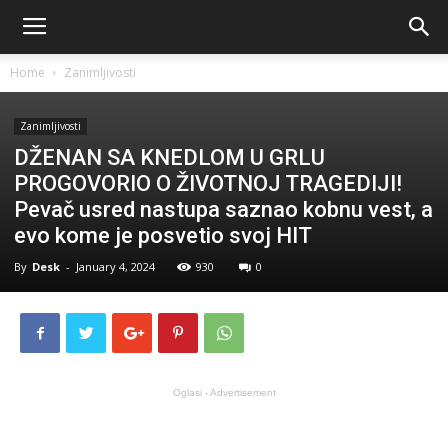
Home
Zanimljivosti
Zanimljivosti
DŽENAN SA KNEDLOM U GRLU
PROGOVORIO O ŽIVOTNOJ TRAGEDIJI!
Pevač usred nastupa saznao kobnu vest, a
evo kome je posvetio svoj HIT
By
Desk
-
January 4, 2024
930
0
Oglasi - Advertisement