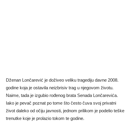
Dženan Lončarević je doživeo veliku tragediju davne 2008.
godine koja je ostavila neizbrisiv trag u njegovom životu.
Naime, tada je izgubio rođenog brata Senada Lončarevića.
Iako je pevač poznat po tome što često čuva svoj privatni
život daleko od očiju javnosti, jednom prilikom je podelio teške
trenutke koje je prolazio tokom te godine.