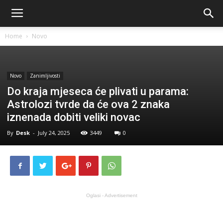
Home
Novo
Novo
Zanimljivosti
Do kraja mjeseca će plivati u parama:
Astrolozi tvrde da će ova 2 znaka
iznenada dobiti veliki novac
By
Desk
-
July 24, 2025
3449
0
Oglasi - Advertisement