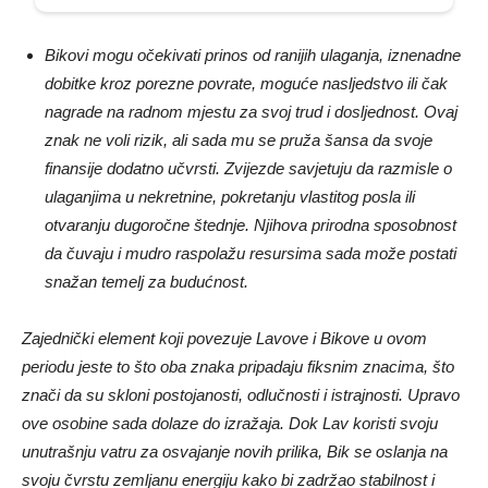
Bikovi mogu očekivati prinos od ranijih ulaganja, iznenadne
dobitke kroz porezne povrate, moguće nasljedstvo ili čak
nagrade na radnom mjestu za svoj trud i dosljednost. Ovaj
znak ne voli rizik, ali sada mu se pruža šansa da svoje
finansije dodatno učvrsti. Zvijezde savjetuju da razmisle o
ulaganjima u nekretnine, pokretanju vlastitog posla ili
otvaranju dugoročne štednje. Njihova prirodna sposobnost
da čuvaju i mudro raspolažu resursima sada može postati
snažan temelj za budućnost.
Zajednički element koji povezuje Lavove i Bikove u ovom
periodu jeste to što oba znaka pripadaju fiksnim znacima, što
znači da su skloni postojanosti, odlučnosti i istrajnosti. Upravo
ove osobine sada dolaze do izražaja. Dok Lav koristi svoju
unutrašnju vatru za osvajanje novih prilika, Bik se oslanja na
svoju čvrstu zemljanu energiju kako bi zadržao stabilnost i