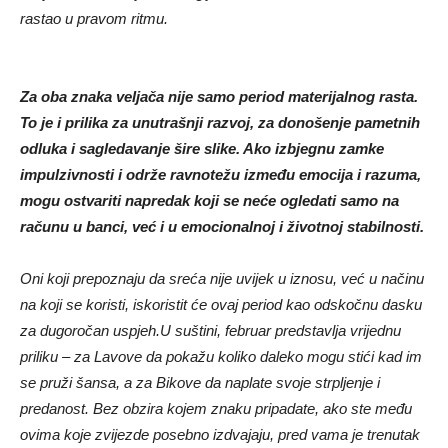
rastao u pravom ritmu.
Za oba znaka veljača nije samo period materijalnog rasta.
To je i prilika za unutrašnji razvoj, za donošenje pametnih
odluka i sagledavanje šire slike. Ako izbjegnu zamke
impulzivnosti i održe ravnotežu između emocija i razuma,
mogu ostvariti napredak koji se neće ogledati samo na
računu u banci, već i u emocionalnoj i životnoj stabilnosti.
Oni koji prepoznaju da sreća nije uvijek u iznosu, već u načinu
na koji se koristi, iskoristit će ovaj period kao odskočnu dasku
za dugoročan uspjeh.
U suštini, februar predstavlja vrijednu
priliku – za Lavove da pokažu koliko daleko mogu stići kad im
se pruži šansa, a za Bikove da naplate svoje strpljenje i
predanost. Bez obzira kojem znaku pripadate, ako ste među
ovima koje zvijezde posebno izdvajaju, pred vama je trenutak