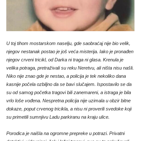
U toj tihom mostarskom naselju, gde saobraćaj nije bio velik,
njegov nestanak postao je još veća misterija. Iako je pronađen
njegov crveni tricikl, od Darka ni traga ni glasa. Krenula je
velika potraga, pretraživali su reku Neretvu, ali ništa nisu našli.
Niko nije znao gde je nestao, a policija je tek nekoliko dana
kasnije počela ozbiljno da se bavi slučajem. Ispostavilo se da
su od samog početka tragovi bili zanemareni, a istraga je bila
vrlo loše vođena. Nespretna policija nije uzimala u obzir bitne
dokaze, poput crvenog tricikla, a nisu ni proverili svedoke koji
su primetili sumnjivu Ladu parkiranu na kraju ulice.
Porodica je naišla na ogromne prepreke u potrazi. Privatni