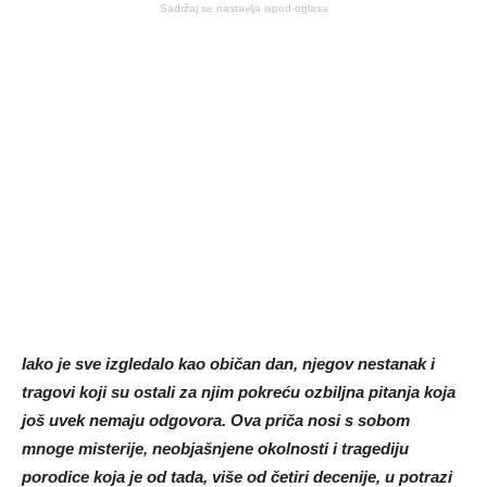
Sadržaj se nastavlja ispod oglasa
Iako je sve izgledalo kao običan dan, njegov nestanak i
tragovi koji su ostali za njim pokreću ozbiljna pitanja koja
još uvek nemaju odgovora. Ova priča nosi s sobom
mnoge misterije, neobjašnjene okolnosti i tragediju
porodice koja je od tada, više od četiri decenije, u potrazi