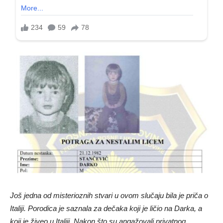
Još jedna od misterioznih stvari u ovom slučaju bila je priča o
Italiji. Porodica je saznala za dečaka koji je ličio na Darka, a
koji je živeo u Italiji. Nakon što su angažovali privatnog