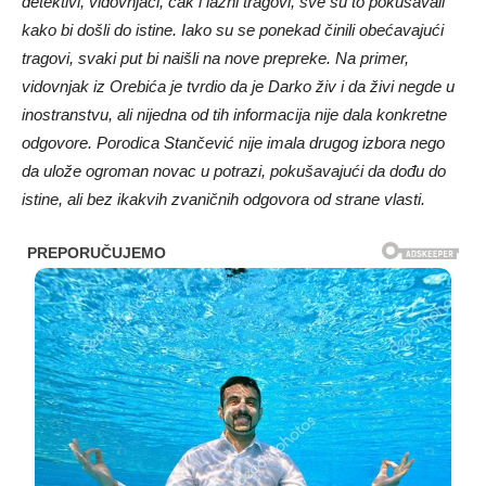
detektivi, vidovnjaci, čak i lažni tragovi, sve su to pokušavali
kako bi došli do istine. Iako su se ponekad činili obećavajući
tragovi, svaki put bi naišli na nove prepreke. Na primer,
vidovnjak iz Orebića je tvrdio da je Darko živ i da živi negde u
inostranstvu, ali nijedna od tih informacija nije dala konkretne
odgovore. Porodica Stančević nije imala drugog izbora nego
da ulože ogroman novac u potrazi, pokušavajući da dođu do
istine, ali bez ikakvih zvaničnih odgovora od strane vlasti.