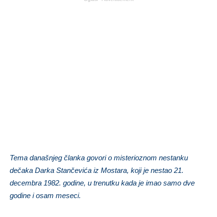
Tema današnjeg članka govori o misterioznom nestanku
dečaka Darka Stančevića iz Mostara, koji je nestao 21.
decembra 1982. godine, u trenutku kada je imao samo dve
godine i osam meseci.