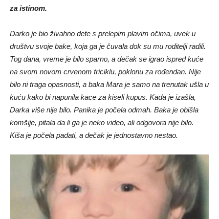
za istinom.
Darko je bio živahno dete s prelepim plavim očima, uvek u
društvu svoje bake, koja ga je čuvala dok su mu roditelji radili.
Tog dana, vreme je bilo sparno, a dečak se igrao ispred kuće
na svom novom crvenom triciklu, poklonu za rođendan. Nije
bilo ni traga opasnosti, a baka Mara je samo na trenutak ušla u
kuću kako bi napunila kace za kiseli kupus. Kada je izašla,
Darka više nije bilo. Panika je počela odmah. Baka je obišla
komšije, pitala da li ga je neko video, ali odgovora nije bilo.
Kiša je počela padati, a dečak je jednostavno nestao.