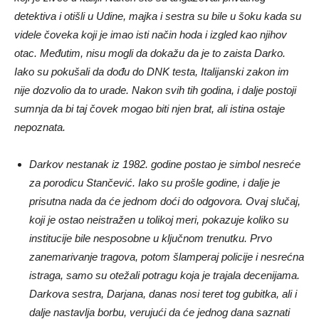
detektiva i otišli u Udine, majka i sestra su bile u šoku kada su
videle čoveka koji je imao isti način hoda i izgled kao njihov
otac. Međutim, nisu mogli da dokažu da je to zaista Darko.
Iako su pokušali da dođu do DNK testa, Italijanski zakon im
nije dozvolio da to urade. Nakon svih tih godina, i dalje postoji
sumnja da bi taj čovek mogao biti njen brat, ali istina ostaje
nepoznata.
Darkov nestanak iz 1982. godine postao je simbol nesreće
za porodicu Stančević. Iako su prošle godine, i dalje je
prisutna nada da će jednom doći do odgovora. Ovaj slučaj,
koji je ostao neistražen u tolikoj meri, pokazuje koliko su
institucije bile nesposobne u ključnom trenutku. Prvo
zanemarivanje tragova, potom šlamperaj policije i nesrećna
istraga, samo su otežali potragu koja je trajala decenijama.
Darkova sestra, Darjana, danas nosi teret tog gubitka, ali i
dalje nastavlja borbu, verujući da će jednog dana saznati