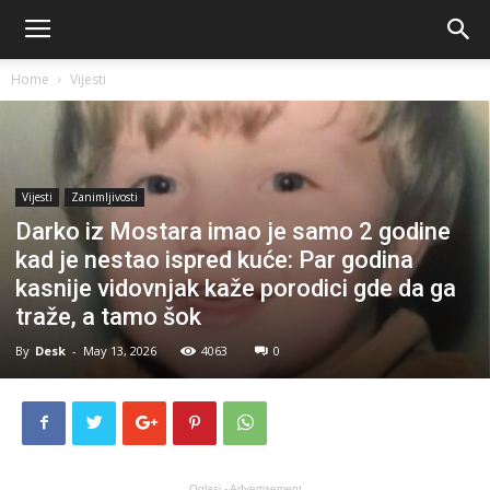
Home
Vijesti
Vijesti
Zanimljivosti
Darko iz Mostara imao je samo 2 godine
kad je nestao ispred kuće: Par godina
kasnije vidovnjak kaže porodici gde da ga
traže, a tamo šok
By
Desk
-
May 13, 2026
4063
0
Oglasi - Advertisement