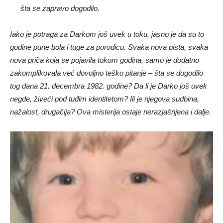
šta se zapravo dogodilo.
Iako je potraga za Darkom još uvek u toku, jasno je da su to
godine pune bola i tuge za porodicu. Svaka nova pista, svaka
nova priča koja se pojavila tokom godina, samo je dodatno
zakomplikovala već dovoljno teško pitanje – šta se dogodilo
tog dana 21. decembra 1982. godine? Da li je Darko još uvek
negde, živeći pod tuđim identitetom? Ili je njegova sudbina,
nažalost, drugačija? Ova misterija ostaje nerazjašnjena i dalje.