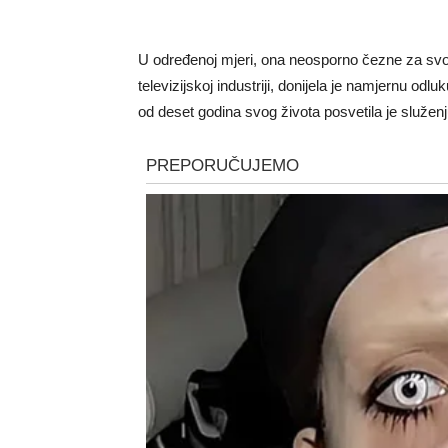
U određenoj mjeri, ona neosporno čezne za sv
televizijskoj industriji, donijela je namjernu odlu
od deset godina svog života posvetila je služen