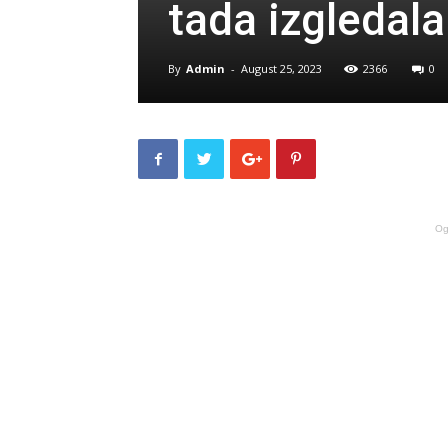
tada izgledal
By
Admin
-
August 25, 2023
2366
0
Og