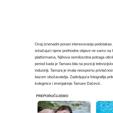
Ovaj iznenadni porast interesovanja podstakao j
istražujući njene prethodne objave ne samo na
platformama. Njihova nemilosrdna potraga otkrila
period kada je Tamara bila na poziciji televizijs
industriji, Tamara je imala neospornu privlačnost
bazom obožavatelja. Zadivljujuća fotografija pr
koleginice i imenjakinje Tamare Dačević.