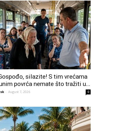
Gospođo, silazite! S tim vrećama
unim povrća nemate što tražiti u...
sk
-
August 7, 2026
0