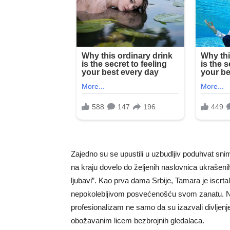
Zajedno su se upustili u uzbudljiv poduhvat snim
na kraju dovelo do željenih naslovnica ukraše
ljubavi”. Kao prva dama Srbije, Tamara je iscr
nepokolebljivom posvećenošću svom zanatu. Nj
profesionalizam ne samo da su izazvali divljenje, 
obožavanim licem bezbrojnih gledalaca.