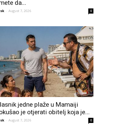
mete da...
sk
-
August 7, 2026
0
lasnik jedne plaže u Mamaiji
okušao je otjerati obitelj koja je...
sk
-
August 7, 2026
0