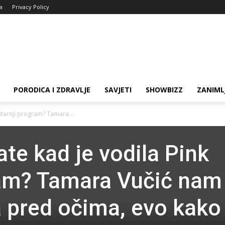
ja
Privacy Policy
PORODICA I ZDRAVLJE
SAVJETI
SHOWBIZZ
ZANIML
jutarnji program? Tamara...
ćate kad je vodila Pink
ram? Tamara Vučić nam 
 pred očima, evo kako 