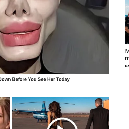
M
m
De