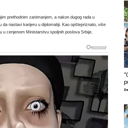
ojim prethodnim zanimanjem, a nakon dugog rada u
ku da nastavi karijeru u diplomatiji. Kao opštepriznato, više
ju u cenjenom Ministarstvu spoljnih poslova Srbije.
“
p
De