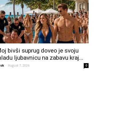
oj bivši suprug doveo je svoju
ladu ljubavnicu na zabavu kraj...
sk
-
August 7, 2026
0