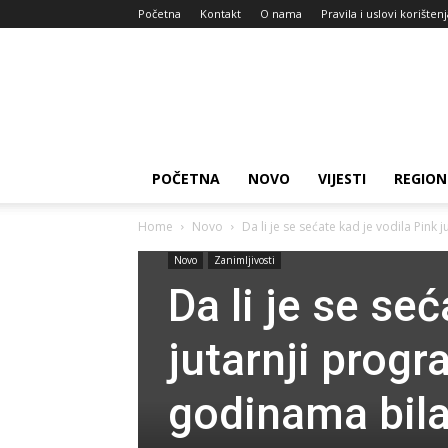
Početna
Kontakt
O nama
Pravila i uslovi korišten
Zdravlje
za
dan
POČETNA
NOVO
VIJESTI
REGION
Home
Novo
Da li je se sećate kad je vodila Pink 
Novo
Zanimljivosti
Da li je se se
jutarnji prog
godinama bila