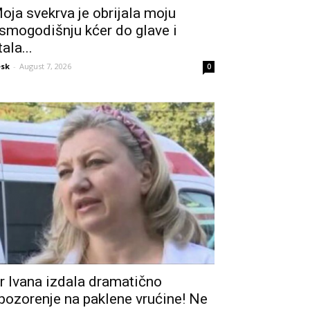
oja svekrva je obrijala moju
smogodišnju kćer do glave i
tala...
sk
-
August 7, 2026
0
r Ivana izdala dramatično
pozorenje na paklene vrućine! Ne