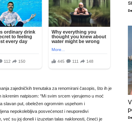
s
De
anja zajedničkih trenutaka za renomirani časopis, što ih je
nih iskrenim natpisom: “Mi svim srcem vjerujemo u moć
V
tala slavan put, obeležen ogromnim uspehom i
p
ena nepokolebljiva posvećenost i neuporedivi
De
već su joj doneli i izuzetan talas naklonosti, čineći je