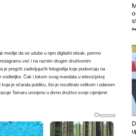
M
o
s
De
e medije da se udube u njen digitalni otisak, pomno
 Instagramu već i na raznim drugim društvenim
 je pregršt zadivljujućih fotografija koje podsećaju na
ke voditeljke. Čak i tokom svog mandata u televizijskoj
 koja je očarala publiku, što je rezultiralo velikom i odanom
ikazuje Tamaru uronjenu u divno društvo svoje cijenjene
D
u