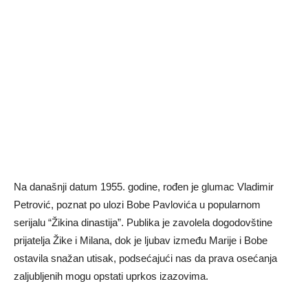
Na današnji datum 1955. godine, rođen je glumac Vladimir
Petrović, poznat po ulozi Bobe Pavlovića u popularnom
serijalu “Žikina dinastija”. Publika je zavolela dogodovštine
prijatelja Žike i Milana, dok je ljubav između Marije i Bobe
ostavila snažan utisak, podsećajući nas da prava osećanja
zaljubljenih mogu opstati uprkos izazovima.