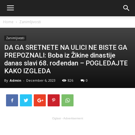
Home
Zanimljivosti
Zanimljivosti
DA GA SRETNETE NA ULICI NE BISTE GA
PREPOZNALI: Boba iz Žikine dinastije
danas slavi 68. rođendan – POGLEDAJTE
KAKO IZGLEDA
By
Admin
-
December 6, 2023
826
0
Oglasi - Advertisement