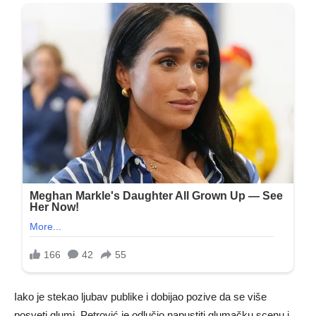
Iako je stekao ljubav publike i dobijao pozive da se više
posveti glumi, Petrović je odlučio napustiti glumačku scenu i