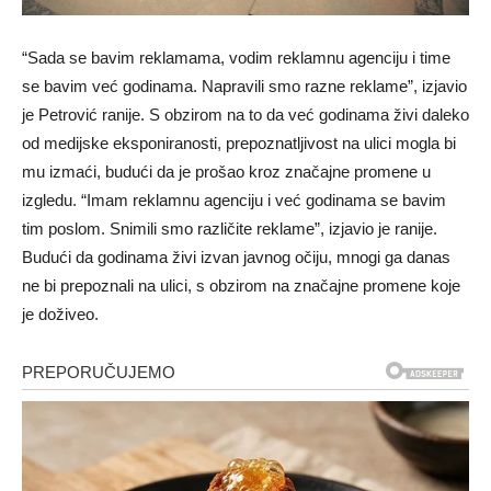
“Sada se bavim reklamama, vodim reklamnu agenciju i time
se bavim već godinama. Napravili smo razne reklame”, izjavio
je Petrović ranije. S obzirom na to da već godinama živi daleko
od medijske eksponiranosti, prepoznatljivost na ulici mogla bi
mu izmaći, budući da je prošao kroz značajne promene u
izgledu. “Imam reklamnu agenciju i već godinama se bavim
tim poslom. Snimili smo različite reklame”, izjavio je ranije.
Budući da godinama živi izvan javnog očiju, mnogi ga danas
ne bi prepoznali na ulici, s obzirom na značajne promene koje
je doživeo.