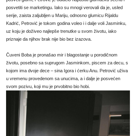
posvetiti se marketingu. Iako su mnogi verovali da je, usled
serije, zaista zaljubljen u Mariju, odnosno glumicu Rijaldu
Kadrić, Petrović je tokom godina voleo i i dalje voli Jasminku,
uz koju je doživeo najlepše trenutke u svom životu, iako
priznaje da njihov brak nije bio bez izazova.
Čuveni Boba je pronašao mir i blagostanje u porodičnom
životu, posebno sa suprugom Jasminkom, piscem za decu, s
kojom ima dvoje dece – sina Igora i ćerku Anu. Petrović uživa
u vremenu provedenom sa unucima, a i dalje je posvećen
svom pozivu, koji mu je prvobitno bio hobi.