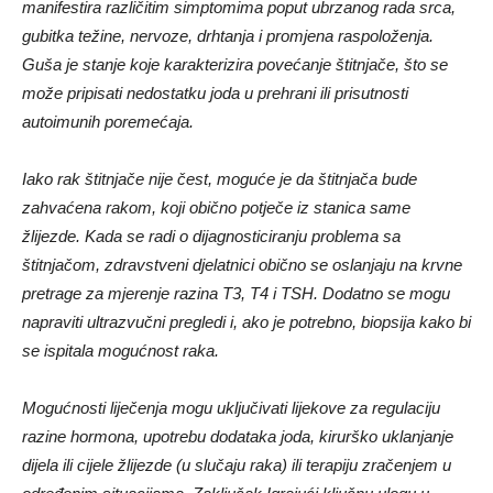
manifestira različitim simptomima poput ubrzanog rada srca,
gubitka težine, nervoze, drhtanja i promjena raspoloženja.
Guša je stanje koje karakterizira povećanje štitnjače, što se
može pripisati nedostatku joda u prehrani ili prisutnosti
autoimunih poremećaja.
Iako rak štitnjače nije čest, moguće je da štitnjača bude
zahvaćena rakom, koji obično potječe iz stanica same
žlijezde. Kada se radi o dijagnosticiranju problema sa
štitnjačom, zdravstveni djelatnici obično se oslanjaju na krvne
pretrage za mjerenje razina T3, T4 i TSH. Dodatno se mogu
napraviti ultrazvučni pregledi i, ako je potrebno, biopsija kako bi
se ispitala mogućnost raka.
Mogućnosti liječenja mogu uključivati ​​lijekove za regulaciju
razine hormona, upotrebu dodataka joda, kirurško uklanjanje
dijela ili cijele žlijezde (u slučaju raka) ili terapiju zračenjem u