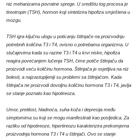
niz mehanizama povratne sprege. U središtu tog procesa je
tireotropin (TSH), hormon koji sintetizira hipofiza smještena u
mozgu.
TSH igra ključnu ulogu u poticanju štitnjače na proizvodnju
potrebnih količina T3 i T4, ovisno o potrebama organizma. U
slučajevima kada su razine T3 i T4 u krvi niske, hipofiza
reagira povećanjem lučenja TSH, čime potiče štitnjaču da
proizvodi veću količinu hormona. Štitnjača je osjetljiva na niz
bolesti, a najzastupljeniji su problemi sa štitnjačom. Kada
štitnjača ne proizvodi dovoljnu količinu hormona T3 i T4, javlja
se stanje poznato kao hipotireoza.
Umor, pretilost, hladnoća, suha koža i depresija među
simptomima su koji se mogu manifestirati kao posljedica. Za
razliku od hipotireoze, hipertireozu karakterizira prekomjerna
proizvodnja hormona T3 i T4 u štitnjači. Ovo se stanje