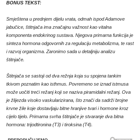
BONUS TEKST:
Smještena u prednjem dijelu vrata, odmah ispod Adamove
jabučice, štitnjača ima značajnu važnost kao vitalna
komponenta endokrinog sustava. Njegova primarna funkcija je
sinteza hormona odgovornih za regulaciju metabolizma, te rast
i razvoj organizma. Zaronimo sada u detaljniju analizu
štitnjače.
Štitnjača se sastoji od dva režnja koja su spojena tankim
tkivom poznatim kao isthmus. Povremeno se iznad istmusa
može uočiti treći režanj koji se naziva piramidalni režanj. Ova
je žlijezda visoko vaskularizirana, što znači da sadrži brojne
krvne žile koje dostavljaju bitne hranjive tvari i hormone kroz
cijelo tijelo. Primarna svrha štitnjače je stvaranje dva bitna
hormona: trijodtironina (T3) i tiroksina (T4).