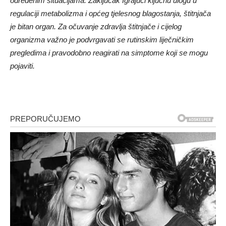
određenim situacijama. Zaključak Igrajući ključnu ulogu u
regulaciji metabolizma i općeg tjelesnog blagostanja, štitnjača
je bitan organ. Za očuvanje zdravlja štitnjače i cijelog
organizma važno je podvrgavati se rutinskim liječničkim
pregledima i pravodobno reagirati na simptome koji se mogu
pojaviti.