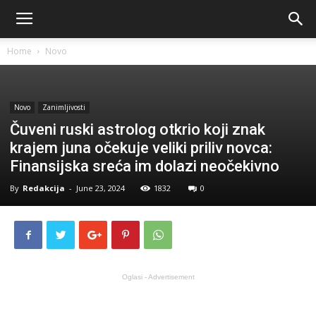
Home
Novo
Novo
Zanimljivosti
Čuveni ruski astrolog otkrio koji znak
krajem juna očekuje veliki priliv novca:
Finansijska sreća im dolazi neočekivno
By
Redakcija
-
June 23, 2024
1832
0
Oglasi - Advertisement