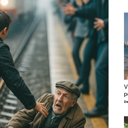
V
p
De