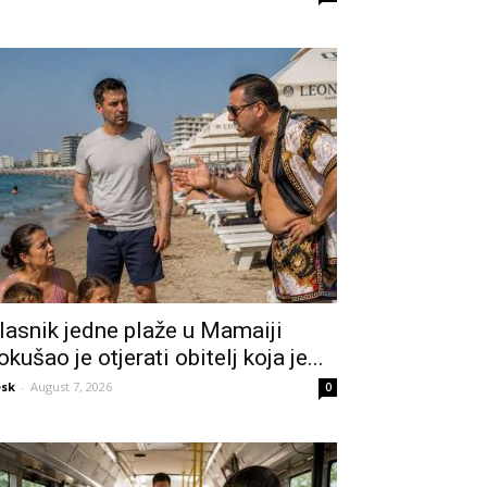
lasnik jedne plaže u Mamaiji
okušao je otjerati obitelj koja je...
sk
-
August 7, 2026
0