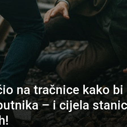
io na tračnice kako bi
utnika – i cijela stani
h!