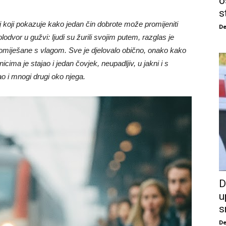
o
s
 koji pokazuje kako jedan čin dobrote može promijeniti
De
kolodvor u gužvi: ljudi su žurili svojim putem, razglas je
e pomiješane s vlagom. Sve je djelovalo obično, onako kako
ima je stajao i jedan čovjek, neupadljiv, u jakni i s
o i mnogi drugi oko njega.
D
u
s
De