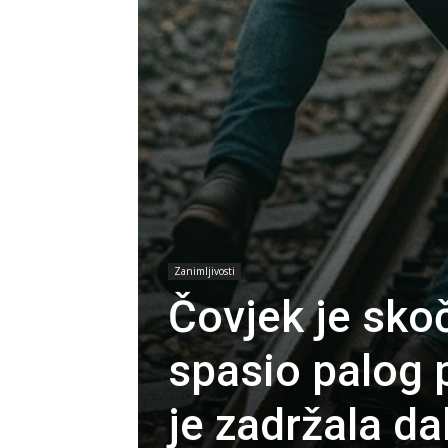
Zanimljivosti
Čovjek je skoč
spasio palog p
je zadržala da