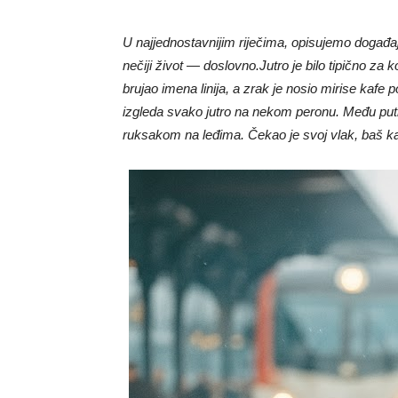
U najjednostavnijim riječima, opisujemo događaj
nečiji život — doslovno.
Jutro je bilo tipično za 
brujao imena linija, a zrak je nosio mirise kaf
izgleda svako jutro na nekom peronu. Među putnic
ruksakom na leđima. Čekao je svoj vlak, baš ka