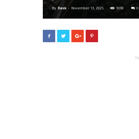
By
Desk
-
November 13, 2025
1038
0
Og