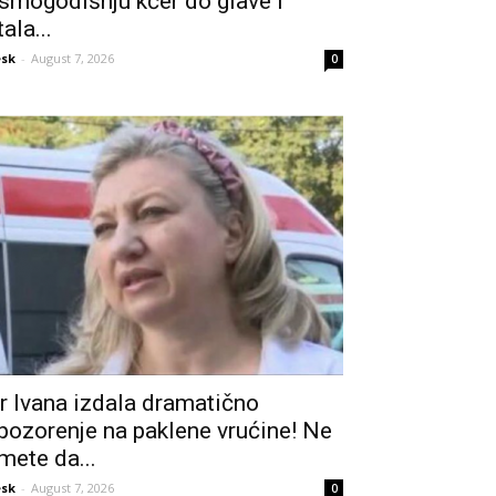
smogodišnju kćer do glave i
tala...
sk
-
August 7, 2026
0
r Ivana izdala dramatično
pozorenje na paklene vrućine! Ne
mete da...
sk
-
August 7, 2026
0