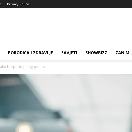
ja
Privacy Policy
PORODICA I ZDRAVLJE
SAVJETI
SHOWBIZZ
ZANIML
ako bi spasio palog putnika – i...