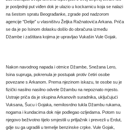
je posljednji put viđen dok je ulazio u kockarnicu koja se nalazi
na šestom spratu Beograđanke, zgrade pod nadzorom
agencije “Delije” u vlasništvu Željka Ražnatovića Arkana. Priča
se da je po Isinom dolasku došlo do obračuna između
Džambe i zaštitara kojima je upravljao Vukašin Vule Gojak.
Nakon navodnog napada i otmice Džambe, Snežana Lero,
Isina supruga, pokrenula je postupak protiv četiri osobe
povezane s Arkanom. Prema njezinom iskazu, te osobe su je
fizički nasilno nasilno odvele Džambu na nepoznato mjesto.
Ustraje priča da je skupina Arkanovih suradnika, uključujući
Vuksana, Šucu i Gojaka, nemilosrdno tukla Džambu rukama,
nogama i kundacima dok nije podlegao ozljedama. Potom su
njegovo beživotno tijelo smjestili u prtljažnik i prevezli u Erdut,
gdje su ga ugradili u temelje benzinske crpke. Vule Gojak,