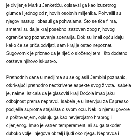
je divljenje Marku Janketiću, opisavši ga kao izuzetnog
glumca i jednog od njihovih osobnih miljenika. Pohvalili su
njegov nastup i obasuli ga pohvalama. Što se tiče filma,
smatrali su da je kraj posebno izazovan zbog njihovog
ograničenog poznavanja scenarija. Dok su imali opću ideju
kako će se priča odvijati, sam kraj je ostao nepoznat.
Sugovornik je priznao da je riječ o složenoj temi, što dodatno
otežava njihovo iskustvo.
Prethodnih dana u medijima su se oglasili Jambini poznanici,
otkrivajući prethodno neotkrivene aspekte svog života. Isabela
je, naime, isticala da je glasoviti kralj Doćola imao jaku
odbojnost prema nepravdi. Isabela je u intervjuu za Espresso
podijelila suprotna stajališta o svom ocu. Neki o njemu govore
s poštovanjem, opisuju ga kao nevjerojatno hrabrog i
cijenjenog. Imao je vatren temperament, ali su ga također
duboko voljeli njegova obitelj i ljudi oko njega. Nepravda i