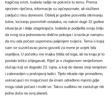
tragičnoj smrti, Isabela radije ne pokreće tu temu. Prema
njezinim riječima, informacije su općepoznate, ali službeni
zaključci nisu doneseni. Obitelj je godine posvetila otkrivanju
istine, lociranju posmrtnih ostataka, no nakon duge 32 godine
situacija je i dalje stagnirajuća. Isabela je podijelila svoju želju
da svog oca jednostavno dolično pokopa i izrazila je namjeru
da mu oda počast uspomenu paljenjem svijeće. Tema o kojoj
sam se suzdržavao javno govoriti za mene je uvijek bila
osjetljiva. U početku me majka štitila od toga, ali na kraju je to
postalo teško izbjegavati. Riječ je o zloglasnom neriješenom
slučaju koji se dogodio 23. rujna, a koji do danas stoji neriješen
i zaboravljen u prašnjavoj ladici. Tijelo nikada nije pronađeno,
uskraćujući mi mogućnost da imam određeno mjesto gdje
mogu odati počast i moliti se. Takvu sudbinu ne zaslužuje niti
jedna duša na ovoj planeti.