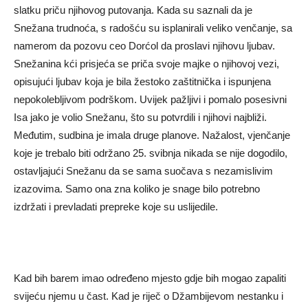
slatku priču njihovog putovanja. Kada su saznali da je
Snežana trudnoća, s radošću su isplanirali veliko venčanje, sa
namerom da pozovu ceo Dorćol da proslavi njihovu ljubav.
Snežanina kći prisjeća se priča svoje majke o njihovoj vezi,
opisujući ljubav koja je bila žestoko zaštitnička i ispunjena
nepokolebljivom podrškom. Uvijek pažljivi i pomalo posesivni
Isa jako je volio Snežanu, što su potvrdili i njihovi najbliži.
Međutim, sudbina je imala druge planove. Nažalost, vjenčanje
koje je trebalo biti održano 25. svibnja nikada se nije dogodilo,
ostavljajući Snežanu da se sama suočava s nezamislivim
izazovima. Samo ona zna koliko je snage bilo potrebno
izdržati i prevladati prepreke koje su uslijedile.
Kad bih barem imao određeno mjesto gdje bih mogao zapaliti
svijeću njemu u čast. Kad je riječ o Džambijevom nestanku i