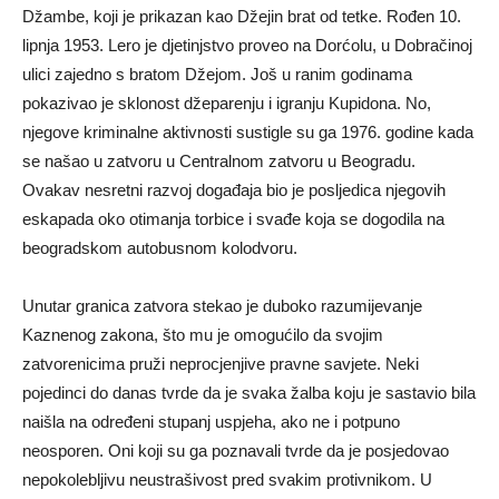
Džambe, koji je prikazan kao Džejin brat od tetke. Rođen 10.
lipnja 1953. Lero je djetinjstvo proveo na Dorćolu, u Dobračinoj
ulici zajedno s bratom Džejom. Još u ranim godinama
pokazivao je sklonost džeparenju i igranju Kupidona. No,
njegove kriminalne aktivnosti sustigle su ga 1976. godine kada
se našao u zatvoru u Centralnom zatvoru u Beogradu.
Ovakav nesretni razvoj događaja bio je posljedica njegovih
eskapada oko otimanja torbice i svađe koja se dogodila na
beogradskom autobusnom kolodvoru.
Unutar granica zatvora stekao je duboko razumijevanje
Kaznenog zakona, što mu je omogućilo da svojim
zatvorenicima pruži neprocjenjive pravne savjete. Neki
pojedinci do danas tvrde da je svaka žalba koju je sastavio bila
naišla na određeni stupanj uspjeha, ako ne i potpuno
neosporen. Oni koji su ga poznavali tvrde da je posjedovao
nepokolebljivu neustrašivost pred svakim protivnikom. U