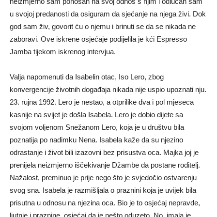
neizmjerno sam ponosan na svoj odnos s njim i odlučan sam
u svojoj predanosti da osiguram da sjećanje na njega živi. Dok
god sam živ, govorit ću o njemu i brinuti se da se nikada ne
zaboravi. Ove iskrene osjećaje podijelila je kći Espresso
Jamba tijekom iskrenog intervjua.
Valja napomenuti da Isabelin otac, Iso Lero, zbog
konvergencije životnih događaja nikada nije uspio upoznati nju.
23. rujna 1992. Lero je nestao, a otprilike dva i pol mjeseca
kasnije na svijet je došla Isabela. Lero je dobio dijete sa
svojom voljenom Snežanom Lero, koja je u društvu bila
poznatija po nadimku Nena. Isabela kaže da su njezino
odrastanje i život bili izazovni bez prisustva oca. Majka joj je
prenijela neizmjerno iščekivanje Džambe da postane roditelj.
Nažalost, preminuo je prije nego što je svjedočio ostvarenju
svog sna. Isabela je razmišljala o praznini koja je uvijek bila
prisutna u odnosu na njezina oca. Bio je to osjećaj nepravde,
ljutnje i praznine, osjećaj da je nešto oduzeto. No, imala je