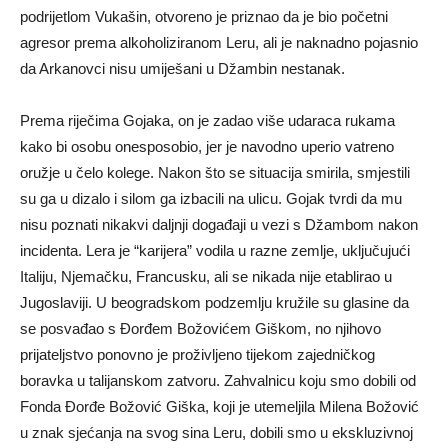
podrijetlom Vukašin, otvoreno je priznao da je bio početni
agresor prema alkoholiziranom Leru, ali je naknadno pojasnio
da Arkanovci nisu umiješani u Džambin nestanak.
Prema riječima Gojaka, on je zadao više udaraca rukama
kako bi osobu onesposobio, jer je navodno uperio vatreno
oružje u čelo kolege. Nakon što se situacija smirila, smjestili
su ga u dizalo i silom ga izbacili na ulicu. Gojak tvrdi da mu
nisu poznati nikakvi daljnji događaji u vezi s Džambom nakon
incidenta. Lera je “karijera” vodila u razne zemlje, uključujući
Italiju, Njemačku, Francusku, ali se nikada nije etablirao u
Jugoslaviji. U beogradskom podzemlju kružile su glasine da
se posvađao s Đorđem Božovićem Giškom, no njihovo
prijateljstvo ponovno je proživljeno tijekom zajedničkog
boravka u talijanskom zatvoru. Zahvalnicu koju smo dobili od
Fonda Đorđe Božović Giška, koji je utemeljila Milena Božović
u znak sjećanja na svog sina Leru, dobili smo u ekskluzivnoj