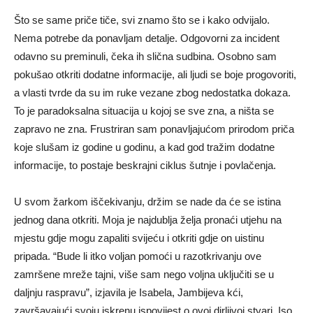
Što se same priče tiče, svi znamo što se i kako odvijalo.
Nema potrebe da ponavljam detalje. Odgovorni za incident
odavno su preminuli, čeka ih slična sudbina. Osobno sam
pokušao otkriti dodatne informacije, ali ljudi se boje progovoriti,
a vlasti tvrde da su im ruke vezane zbog nedostatka dokaza.
To je paradoksalna situacija u kojoj se sve zna, a ništa se
zapravo ne zna. Frustriran sam ponavljajućom prirodom priča
koje slušam iz godine u godinu, a kad god tražim dodatne
informacije, to postaje beskrajni ciklus šutnje i povlačenja.
U svom žarkom iščekivanju, držim se nade da će se istina
jednog dana otkriti. Moja je najdublja želja pronaći utjehu na
mjestu gdje mogu zapaliti svijeću i otkriti gdje on uistinu
pripada. “Bude li itko voljan pomoći u razotkrivanju ove
zamršene mreže tajni, više sam nego voljna uključiti se u
daljnju raspravu”, izjavila je Isabela, Jambijeva kći,
završavajući svoju iskrenu ispovijest o ovoj dirljivoj stvari. Iso