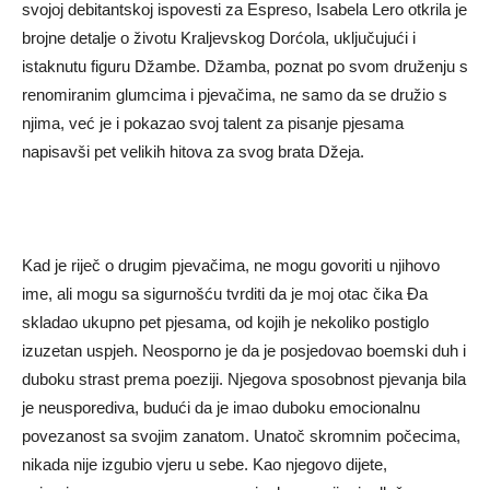
svojoj debitantskoj ispovesti za Espreso, Isabela Lero otkrila je
brojne detalje o životu Kraljevskog Dorćola, uključujući i
istaknutu figuru Džambe. Džamba, poznat po svom druženju s
renomiranim glumcima i pjevačima, ne samo da se družio s
njima, već je i pokazao svoj talent za pisanje pjesama
napisavši pet velikih hitova za svog brata Džeja.
Kad je riječ o drugim pjevačima, ne mogu govoriti u njihovo
ime, ali mogu sa sigurnošću tvrditi da je moj otac čika Đa
skladao ukupno pet pjesama, od kojih je nekoliko postiglo
izuzetan uspjeh. Neosporno je da je posjedovao boemski duh i
duboku strast prema poeziji. Njegova sposobnost pjevanja bila
je neusporediva, budući da je imao duboku emocionalnu
povezanost sa svojim zanatom. Unatoč skromnim počecima,
nikada nije izgubio vjeru u sebe. Kao njegovo dijete,