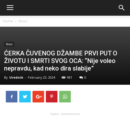
Home
Novo
Novo
ĆERKA ČUVENOG DŽAMBE PRVI PUT O
ŽIVOTU I SMRTI SVOG OCA: “Nije voleo
nepravdu, kad neko dira slabije”
By
Urednik
-
February 23, 2024
981
0
Oglasi - Advertisement