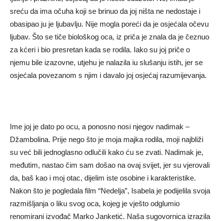
sreću da ima očuha koji se brinuo da joj ništa ne nedostaje i
obasipao ju je ljubavlju. Nije mogla poreći da je osjećala očevu
ljubav. Što se tiče biološkog oca, iz priča je znala da je čeznuo
za kćeri i bio presretan kada se rodila. Iako su joj priče o
njemu bile izazovne, utjehu je nalazila iu slušanju istih, jer se
osjećala povezanom s njim i davalo joj osjećaj razumijevanja.
Ime joj je dato po ocu, a ponosno nosi njegov nadimak –
Džambolina. Prije nego što je moja majka rodila, moji najbliži
su već bili jednoglasno odlučili kako ću se zvati. Nadimak je,
međutim, nastao čim sam došao na ovaj svijet, jer su vjerovali
da, baš kao i moj otac, dijelim iste osobine i karakteristike.
Nakon što je pogledala film “Nedelja”, Isabela je podijelila svoja
razmišljanja o liku svog oca, kojeg je vješto odglumio
renomirani izvođač Marko Janketić. Naša sugovornica izrazila