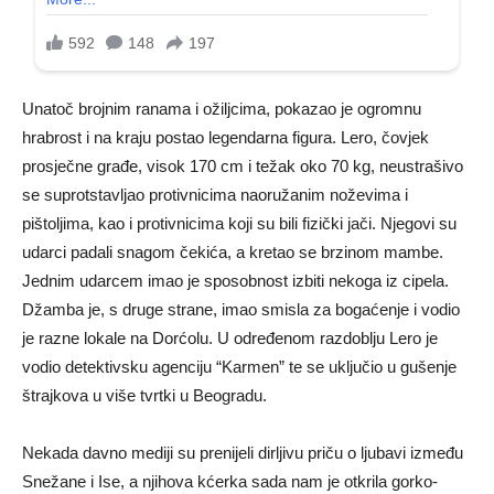
Unatoč brojnim ranama i ožiljcima, pokazao je ogromnu
hrabrost i na kraju postao legendarna figura. Lero, čovjek
prosječne građe, visok 170 cm i težak oko 70 kg, neustrašivo
se suprotstavljao protivnicima naoružanim noževima i
pištoljima, kao i protivnicima koji su bili fizički jači. Njegovi su
udarci padali snagom čekića, a kretao se brzinom mambe.
Jednim udarcem imao je sposobnost izbiti nekoga iz cipela.
Džamba je, s druge strane, imao smisla za bogaćenje i vodio
je razne lokale na Dorćolu. U određenom razdoblju Lero je
vodio detektivsku agenciju “Karmen” te se uključio u gušenje
štrajkova u više tvrtki u Beogradu.
Nekada davno mediji su prenijeli dirljivu priču o ljubavi između
Snežane i Ise, a njihova kćerka sada nam je otkrila gorko-