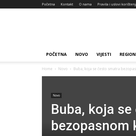
Početna
Kontakt
O nama
Pravila i uslovi korišten
Zdravlje
za
dan
POČETNA
NOVO
VIJESTI
REGION
Home
Novo
Buba, koja se često smatra bezopasno
Novo
Buba, koja se
bezopasnom ka