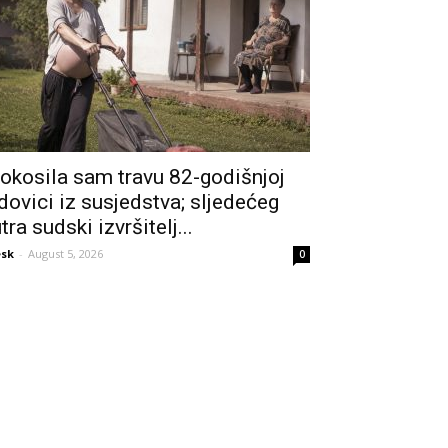
okosila sam travu 82-godišnjoj
dovici iz susjedstva; sljedećeg
utra sudski izvršitelj...
sk
-
August 5, 2026
0