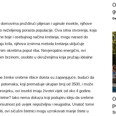
O
g
De
 domovima proždirući plijesan i uginule insekte, njihove
 neželjenog porasta populacije. Ova sitna stvorenja, koja
čne boje i osebujnog načina kretanja, mogu narasti do
u krila, njihova iznimna metoda kretanja uključuje
im okretima poput riba. Nevjerojatno energični, ovi
om brzinom, osobito u okruženjima koja pružaju idealne
 ženke srebrne ribice doista su zapanjujuće, budući da
 potomaka, koji premašuje ukupan broj od 3500, i može
rosjeku, ovi insekti imaju životni vijek od oko 4 godine.
e štetne? Iako nema dokaza koji podupiru ideju da srebrne
O
e prisutnost još uvijek nepoželjna i neugodna. Unatoč tome
p
biti, ovi sićušni štetnici mogu uzrokovati manje štete u
s