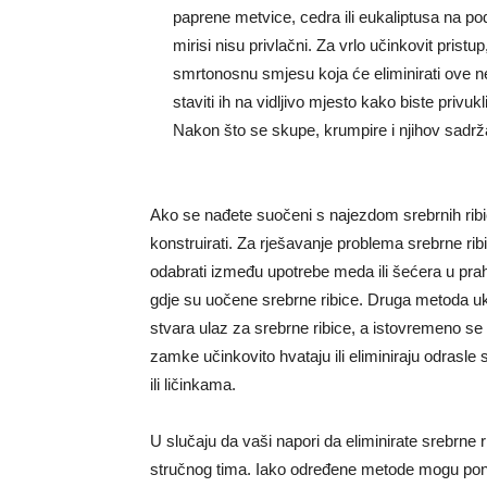
paprene metvice, cedra ili eukaliptusa na podr
mirisi nisu privlačni. Za vrlo učinkovit prist
smrtonosnu smjesu koja će eliminirati ove n
staviti ih na vidljivo mjesto kako biste priv
Nakon što se skupe, krumpire i njihov sadr
Ako se nađete suočeni s najezdom srebrnih rib
konstruirati. Za rješavanje problema srebrne ri
odabrati između upotrebe meda ili šećera u prahu 
gdje su uočene srebrne ribice. Druga metoda uk
stvara ulaz za srebrne ribice, a istovremeno se 
zamke učinkovito hvataju ili eliminiraju odrasle s
ili ličinkama.
U slučaju da vaši napori da eliminirate srebrne
stručnog tima. Iako određene metode mogu ponud