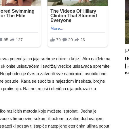
P
u
va potencijalna jaja srebrne ribice u knjizi. Ako naiđete na
j
h uklonite usisavačem i sadržaj vrećice usisavača spremite
De
eophodno je čvrsto zatvoriti sve namirnice, osobito one
rene posude. Kada se suočite s najezdom insekata, brojne
rotiv njih. Naime, mirisi i eterična ulja pokazali su
liko različitih metoda koje možete isprobati. Jedna je
 vode s limunovim sokom ili octom, a zatim dodavanjem
trateški postaviti štapiće natopljene eteričnim uljima poput