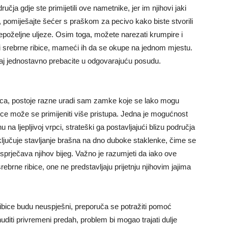
učja gdje ste primijetili ove nametnike, jer im njihovi jaki
up, pomiješajte šećer s praškom za pecivo kako biste stvorili
epoželjne uljeze. Osim toga, možete narezati krumpire i
ukli srebrne ribice, mameći ih da se okupe na jednom mjestu.
žaj jednostavno prebacite u odgovarajuću posudu.
ica, postoje razne uradi sam zamke koje se lako mogu
bice može se primijeniti više pristupa. Jedna je mogućnost
na ljepljivoj vrpci, strateški ga postavljajući blizu područja
ljučuje stavljanje brašna na dno duboke staklenke, čime se
sprječava njihov bijeg. Važno je razumjeti da iako ove
rebrne ribice, one ne predstavljaju prijetnju njihovim jajima
 ribice budu neuspješni, preporuča se potražiti pomoć
iti privremeni predah, problem bi mogao trajati dulje