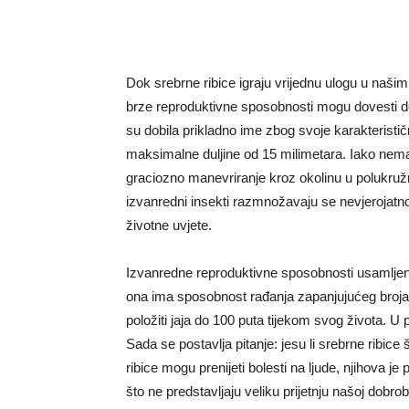
Dok srebrne ribice igraju vrijednu ulogu u našim
brze reproduktivne sposobnosti mogu dovesti do
su dobila prikladno ime zbog svoje karakteristi
maksimalne duljine od 15 milimetara. Iako nemaj
graciozno manevriranje kroz okolinu u polukružn
izvanredni insekti razmnožavaju se nevjerojatn
životne uvjete.
Izvanredne reproduktivne sposobnosti usamljene
ona ima sposobnost rađanja zapanjujućeg broja
položiti jaja do 100 puta tijekom svog života. U p
Sada se postavlja pitanje: jesu li srebrne ribic
ribice mogu prenijeti bolesti na ljude, njihova j
što ne predstavljaju veliku prijetnju našoj dobro