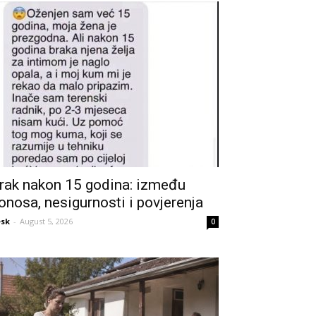
rak nakon 15 godina: između
onosa, nesigurnosti i povjerenja
sk
-
August 5, 2026
0