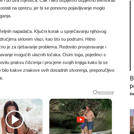
ne i do dva mjeseca. Čak i ako uspijemo uspješno eliminirati
stati na oprezu, jer bi se ponovno pojavljivanje moglo
ganja.
željnih napadača. Ključni korak u sprječavanju njihovog
odručjima sklonim vlazi, kao što su podrumi. Hitno
jučno je za rješavanje problema. Redovito provjeravanje i
čavanje mogućih ulaznih točaka. Osim toga, pojedinci s
dovitu praksu čišćenja i procjene svojih knjiga kako bi se
ite bilo kakve znakove ovih dosadnih stvorenja, preporučljivo
B
e.
p
De