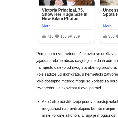
Primjenom ove metode učinkovito se uništavaju s
jajašca srebrne ribice, savjetuje se da ih odma
na mjesto daleko od svog stambenog prostora. N
koje sadrže ugljikohidrate, u hermetički zatvo
lako dostupne metode mogu se koristiti za borbu p
izvanrednu učinkovitost u ovoj potrazi.
Ako želite očistiti svoje podove, postoji neko
mogućnost napraviti otopinu kombiniranjem
male količine alkohola. Druga je mogućnost s