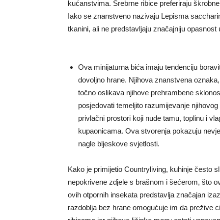
kućanstvima. Srebrne ribice preferiraju škrobne ma
Iako se znanstveno nazivaju Lepisma saccharinu
tkanini, ali ne predstavljaju značajniju opasnost
Ova minijaturna bića imaju tendenciju boravi
dovoljno hrane. Njihova znanstvena oznaka, 
točno oslikava njihove prehrambene sklonosti. 
posjedovati temeljito razumijevanje njihovog 
privlačni prostori koji nude tamu, toplinu i 
kupaonicama. Ova stvorenja pokazuju nevjeroj
nagle bljeskove svjetlosti.
Kako je primijetio Countryliving, kuhinje često 
nepokrivene zdjele s brašnom i šećerom, što ovi
ovih otpornih insekata predstavlja značajan iz
razdoblja bez hrane omogućuje im da prežive cije