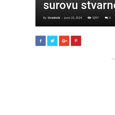
surovu stvarn
By
Urednik
-
June 23, 2024
5297
0
Og