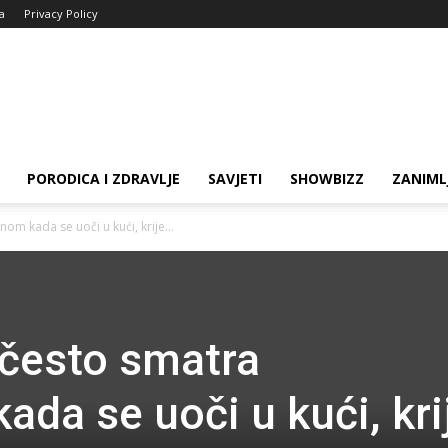
ja
Privacy Policy
PORODICA I ZDRAVLJE
SAVJETI
SHOWBIZZ
ZANIML
m kada se uoči u kući, krije...
 često smatra
da se uoči u kući, kri