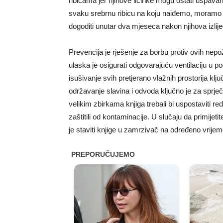
ribicama jer njihove ličinke mogu ostati uspava
svaku srebrnu ribicu na koju naiđemo, moramo o
dogoditi unutar dva mjeseca nakon njihova izlije
Prevencija je rješenje za borbu protiv ovih nepo
ulaska je osigurati odgovarajuću ventilaciju u p
isušivanje svih pretjerano vlažnih prostorija kl
održavanje slavina i odvoda ključno je za sprje
velikim zbirkama knjiga trebali bi uspostaviti re
zaštitili od kontaminacije. U slučaju da primijet
je staviti knjige u zamrzivač na određeno vrijem