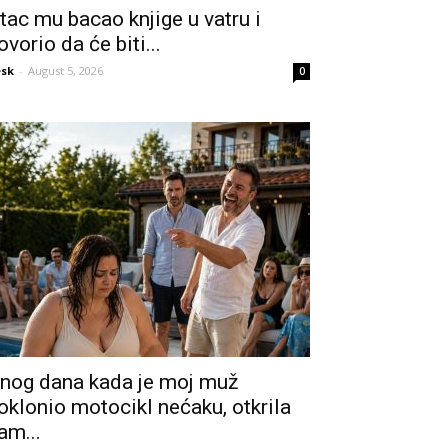
tac mu bacao knjige u vatru i
ovorio da će biti...
sk
-
August 5, 2026
0
nog dana kada je moj muž
oklonio motocikl nećaku, otkrila
am...