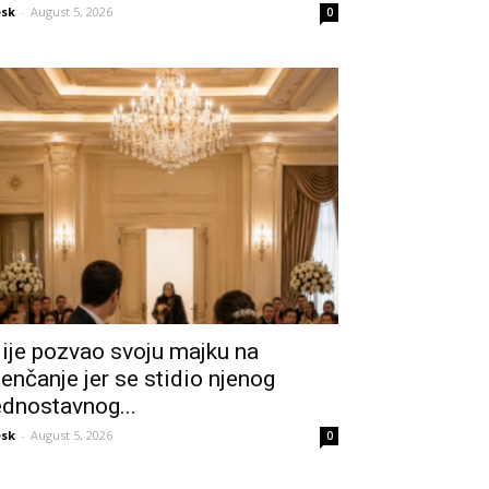
sk
-
August 5, 2026
0
ije pozvao svoju majku na
jenčanje jer se stidio njenog
ednostavnog...
sk
-
August 5, 2026
0