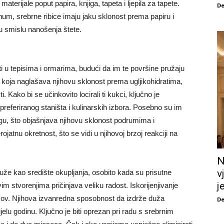
terijale poput papira, knjiga, tapeta i ljepila za tapete.
De
m, srebrne ribice imaju jaku sklonost prema papiru i
 u smislu nanošenja štete.
ti u tepisima i ormarima, budući da im te površine pružaju
koja naglašava njihovu sklonost prema ugljikohidratima,
Kako bi se učinkovito locirali ti kukci, ključno je
preferiranog staništa i kulinarskih izbora. Posebno su im
vlagu, što objašnjava njihovu sklonost podrumima i
atnu okretnost, što se vidi u njihovoj brzoj reakciji na
N
v
služe kao središte okupljanja, osobito kada su prisutne
j
m stvorenjima pričinjava veliku radost. Iskorijenjivanje
azov. Njihova izvanredna sposobnost da izdrže duža
De
lu godinu. Ključno je biti oprezan pri radu s srebrnim