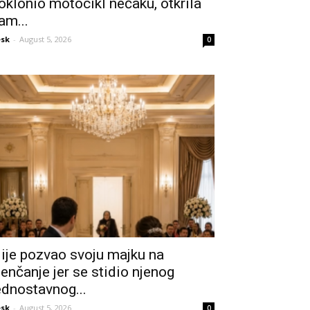
oklonio motocikl nećaku, otkrila
am...
sk
-
August 5, 2026
0
ije pozvao svoju majku na
jenčanje jer se stidio njenog
ednostavnog...
sk
-
August 5, 2026
0