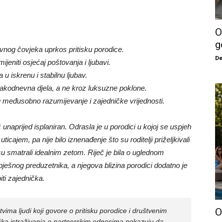
O
g
vnog čovjeka uprkos pritisku porodice.
De
eniti osjećaj poštovanja i ljubavi.
 u iskrenu i stabilnu ljubav.
kodnevna djela, a ne kroz luksuzne poklone.
 međusobno razumijevanje i zajedničke vrijednosti.
 unaprijed isplaniran. Odrasla je u porodici u kojoj se uspjeh
cajem, pa nije bilo iznenađenje što su roditelji priželjkivali
 smatrali idealnim zetom. Riječ je bila o uglednom
spješnog preduzetnika, a njegova blizina porodici dodatno je
ti zajednička.
O
vima ljudi koji govore o pritisku porodice i društvenim
oška istraživanja o partnerskim odnosima pokazuju da