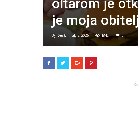
oltarom je otk
je moja obite
By
Desk
-
July 2, 2026
1842
0
Og