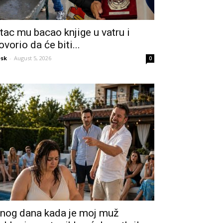
tac mu bacao knjige u vatru i
ovorio da će biti...
sk
-
August 5, 2026
0
nog dana kada je moj muž