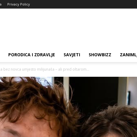
ja
Privacy Policy
PORODICA I ZDRAVLJE
SAVJETI
SHOWBIZZ
ZANIML
ja bez novca umjesto milijunaša – ali pred oltarom...