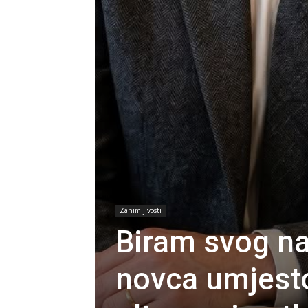
Zanimljivosti
Biram svog naj
novca umjesto