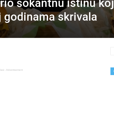
rio šokantnu istinu ko
lj godinama skrivala
lasi - Advertisement