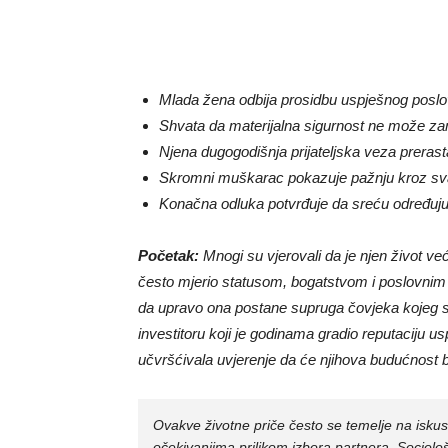
Mlada žena odbija prosidbu uspješnog poslo
Shvata da materijalna sigurnost ne može zamij
Njena dugogodišnja prijateljska veza prerasta
Skromni muškarac pokazuje pažnju kroz sva
Konačna odluka potvrđuje da sreću određuju
Početak:
Mnogi su vjerovali da je njen život već
često mjerio statusom, bogatstvom i poslovnim uti
da upravo ona postane supruga čovjeka kojeg su
investitoru koji je godinama gradio reputaciju u
učvršćivala uvjerenje da će njihova budućnost bi
Ovakve životne priče često se temelje na iskust
očekivanjima prilikom izbora partnera. Sociol