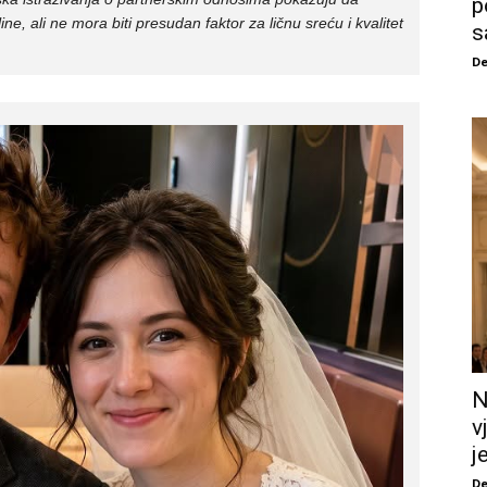
p
ine, ali ne mora biti presudan faktor za ličnu sreću i kvalitet
s
De
N
v
j
De