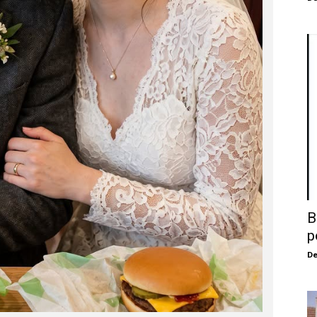
B
p
De