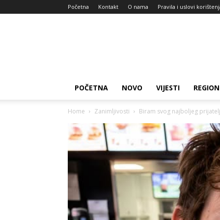
Početna
Kontakt
O nama
Pravila i uslovi korišten
Zdravlje
za
dan
POČETNA
NOVO
VIJESTI
REGION
Home
Zanimljivosti
Biram svog najboljeg prijatel