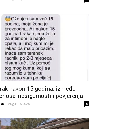
rak nakon 15 godina: između
onosa, nesigurnosti i povjerenja
sk
-
August 5, 2026
0