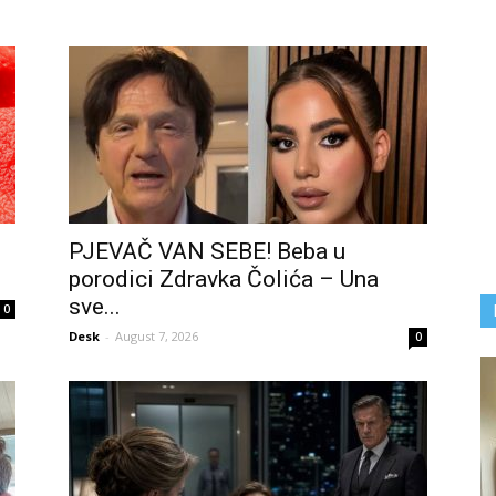
PJEVAČ VAN SEBE! Beba u
porodici Zdravka Čolića – Una
sve...
0
Desk
-
August 7, 2026
0