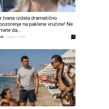
r Ivana izdala dramatično
pozorenje na paklene vrućine! Ne
mete da...
sk
-
August 7, 2026
0