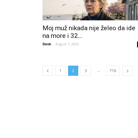
Moj muž nikada nije želeo da ide
na more i 32...
Desk
-
August 7, 2026
...
1
2
3
776