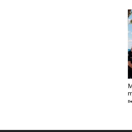
M
m
De