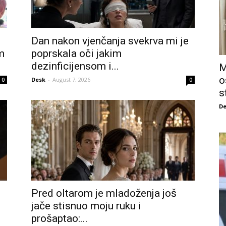
Dan nakon vjenčanja svekrva mi je
m
poprskala oči jakim
dezinficijensom i...
M
o
Desk
-
August 7, 2026
0
0
s
De
Pred oltarom je mladoženja još
jače stisnuo moju ruku i
prošaptao:...