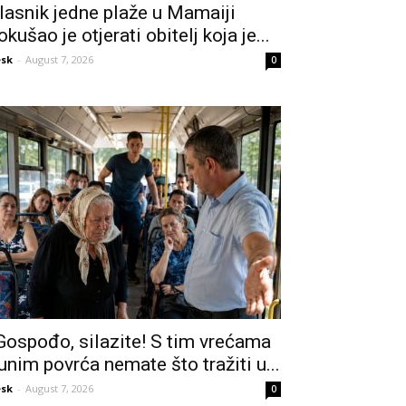
lasnik jedne plaže u Mamaiji
okušao je otjerati obitelj koja je...
sk
-
August 7, 2026
0
Gospođo, silazite! S tim vrećama
unim povrća nemate što tražiti u...
sk
-
August 7, 2026
0