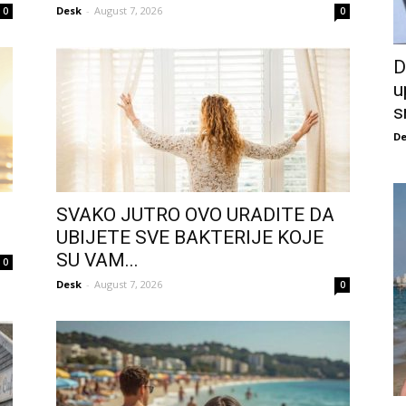
Desk
-
August 7, 2026
0
0
D
u
s
De
SVAKO JUTRO OVO URADITE DA
UBIJETE SVE BAKTERIJE KOJE
SU VAM...
0
Desk
-
August 7, 2026
0