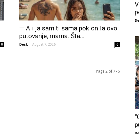
V
p
De
— Ali ja sam ti sama poklonila ovo
putovanje, mama. Šta...
Desk
-
August 7, 2026
0
0
Page 2 of 776
“
p
De