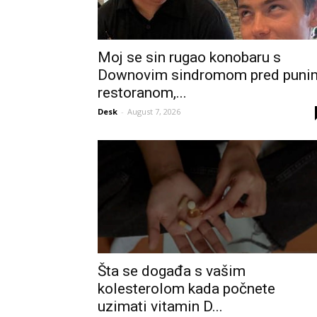
Moj se sin rugao konobaru s
Downovim sindromom pred puni
restoranom,...
Desk
-
August 7, 2026
Šta se događa s vašim
kolesterolom kada počnete
uzimati vitamin D...