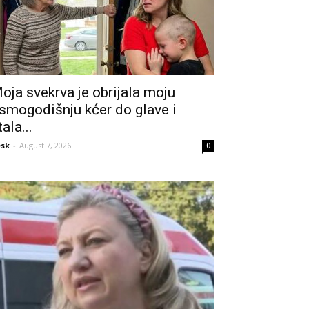
oja svekrva je obrijala moju
smogodišnju kćer do glave i
tala...
sk
-
August 7, 2026
0