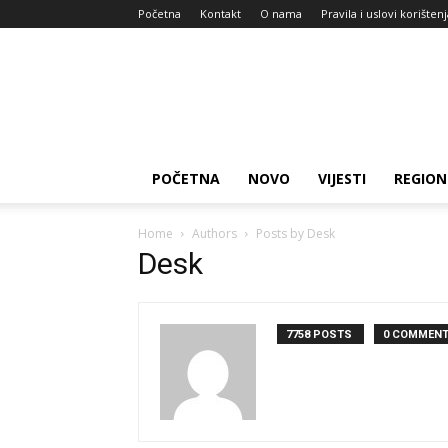
Početna
Kontakt
O nama
Pravila i uslovi korišten
Zdravlje
za
dan
POČETNA
NOVO
VIJESTI
REGION
Home
Authors
Posts by Desk
Desk
7758 POSTS
0 COMMEN