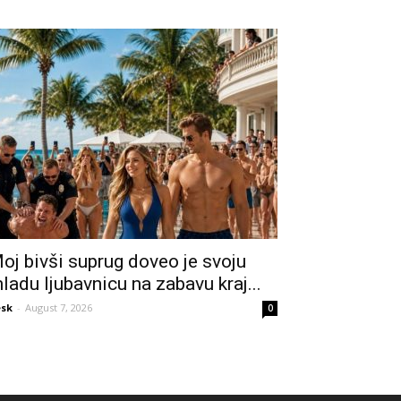
oj bivši suprug doveo je svoju
ladu ljubavnicu na zabavu kraj...
sk
-
August 7, 2026
0