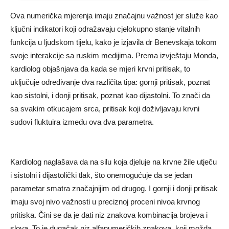
Ova numerička mjerenja imaju značajnu važnost jer služe kao
ključni indikatori koji odražavaju cjelokupno stanje vitalnih
funkcija u ljudskom tijelu, kako je izjavila dr Benevskaja tokom
svoje interakcije sa ruskim medijima. Prema izvještaju Monda,
kardiolog objašnjava da kada se mjeri krvni pritisak, to
uključuje određivanje dva različita tipa: gornji pritisak, poznat
kao sistolni, i donji pritisak, poznat kao dijastolni. To znači da
sa svakim otkucajem srca, pritisak koji doživljavaju krvni
sudovi fluktuira između ova dva parametra.
Kardiolog naglašava da na silu koja djeluje na krvne žile utječu
i sistolni i dijastolički tlak, što onemogućuje da se jedan
parametar smatra značajnijim od drugog. I gornji i donji pritisak
imaju svoj nivo važnosti u preciznoj proceni nivoa krvnog
pritiska. Čini se da je dati niz znakova kombinacija brojeva i
slova. To je dugačak niz alfanumeričkih znakova, koji možda