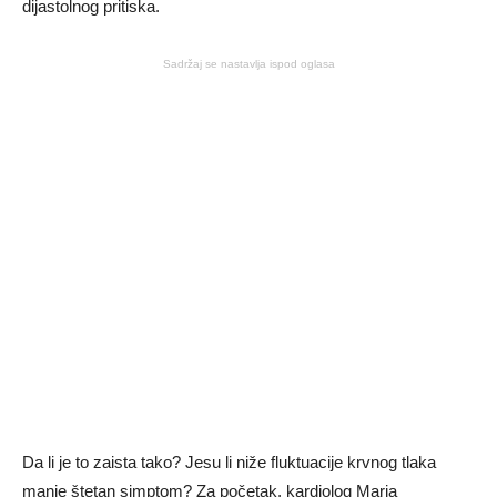
dijastolnog pritiska.
Sadržaj se nastavlja ispod oglasa
Da li je to zaista tako? Jesu li niže fluktuacije krvnog tlaka
manje štetan simptom? Za početak, kardiolog Maria