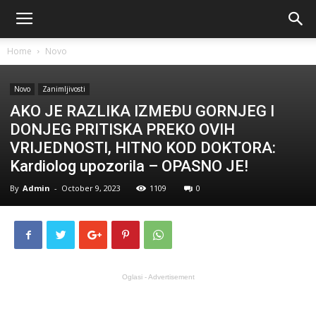
Home
Novo
Novo
Zanimljivosti
AKO JE RAZLIKA IZMEĐU GORNJEG I
DONJEG PRITISKA PREKO OVIH
VRIJEDNOSTI, HITNO KOD DOKTORA:
Kardiolog upozorila – OPASNO JE!
By
Admin
-
October 9, 2023
1109
0
Oglasi - Advertisement