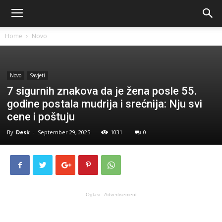
Home
Novo
Novo
Savjeti
7 sigurnih znakova da je žena posle 55.
godine postala mudrija i srećnija: Nju svi
cene i poštuju
By
Desk
-
September 29, 2025
1031
0
Oglasi - Advertisement