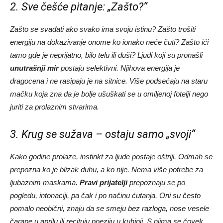
2. Sve češće pitanje: „Zašto?“
Zašto se svađati ako svako ima svoju istinu? Zašto trošiti
energiju na dokazivanje onome ko ionako neće čuti? Zašto ići
tamo gde je neprijatno, bilo telu ili duši? Ljudi koji su pronašli
unutrašnji mir
postaju selektivni. Njihova energija je
dragocena i ne rasipaju je na sitnice. Više podsećaju na staru
mačku koja zna da je bolje ušuškati se u omiljenoj fotelji nego
juriti za prolaznim stvarima.
3. Krug se sužava – ostaju samo „svoji“
Kako godine prolaze, instinkt za ljude postaje oštriji. Odmah se
prepozna ko je blizak duhu, a ko nije. Nema više potrebe za
ljubaznim maskama.
Pravi prijatelji
prepoznaju se po
pogledu, intonaciji, pa čak i po načinu ćutanja. Oni su često
pomalo neobični, znaju da se smeju bez razloga, nose vesele
čarape u aprilu ili recituju poeziju u kuhinji. S njima se čovek