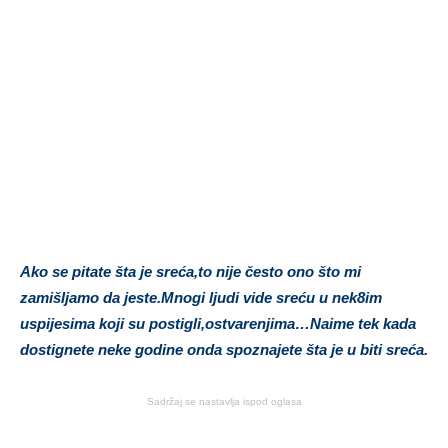
Ako se pitate šta je sreća,to nije često ono što mi
zamišljamo da jeste.Mnogi ljudi vide sreću u nek8im
uspijesima koji su postigli,ostvarenjima…Naime tek kada
dostignete neke godine onda spoznajete šta je u biti sreća.
Sadržaj se nastavlja ispod oglasa