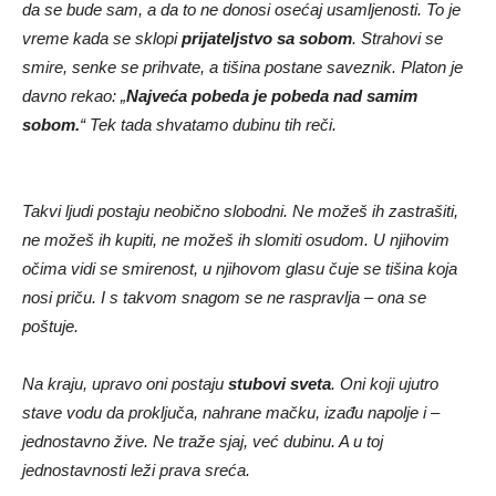
da se bude sam, a da to ne donosi osećaj usamljenosti. To je
vreme kada se sklopi
prijateljstvo sa sobom
. Strahovi se
smire, senke se prihvate, a tišina postane saveznik. Platon je
davno rekao: „
Najveća pobeda je pobeda nad samim
sobom.
“ Tek tada shvatamo dubinu tih reči.
Takvi ljudi postaju neobično slobodni. Ne možeš ih zastrašiti,
ne možeš ih kupiti, ne možeš ih slomiti osudom. U njihovim
očima vidi se smirenost, u njihovom glasu čuje se tišina koja
nosi priču. I s takvom snagom se ne raspravlja – ona se
poštuje.
Na kraju, upravo oni postaju
stubovi sveta
. Oni koji ujutro
stave vodu da proključa, nahrane mačku, izađu napolje i –
jednostavno žive. Ne traže sjaj, već dubinu. A u toj
jednostavnosti leži prava sreća.