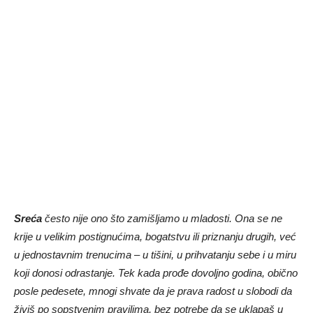
Sreća
često nije ono što zamišljamo u mladosti. Ona se ne
krije u velikim postignućima, bogatstvu ili priznanju drugih, već
u jednostavnim trenucima – u tišini, u prihvatanju sebe i u miru
koji donosi odrastanje. Tek kada prođe dovoljno godina, obično
posle pedesete, mnogi shvate da je prava radost u slobodi da
živiš po sopstvenim pravilima, bez potrebe da se uklapaš u