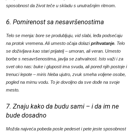
sposobnost da život teče u skladu s unutrašnjim ritmom.
6. Pomirenost sa nesavršenostima
Telo se menja: bore se produbljuju, vid slabi, leđa podsećaju
na protok vremena. Ali umesto očaja dolazi
prihvatanje
. Telo
se doživljava kao stari prijatelj – umoran, ali veran. Umesto
borbe s nesavršenostima, javlja se zahvalnost. Isto važi i za
svet oko nas: buke i gluposti ima svuda, ali pored njih postoje i
trenuci lepote – miris hleba ujutro, zvuk smeha voljene osobe,
pogled na mirnu vodu. To je dovoljno da sve dođe na svoje
mesto.
7. Znaju kako da budu sami – i da im ne
bude dosadno
Možda najveća pobeda posle pedeset i pete jeste sposobnost