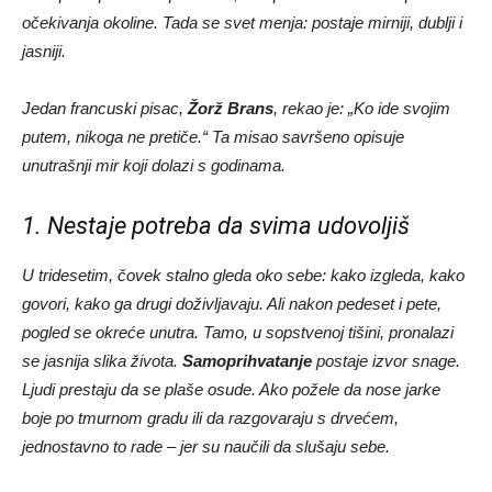
očekivanja okoline. Tada se svet menja: postaje mirniji, dublji i
jasniji.
Jedan francuski pisac,
Žorž Brans
, rekao je: „Ko ide svojim
putem, nikoga ne pretiče.“ Ta misao savršeno opisuje
unutrašnji mir koji dolazi s godinama.
1. Nestaje potreba da svima udovoljiš
U tridesetim, čovek stalno gleda oko sebe: kako izgleda, kako
govori, kako ga drugi doživljavaju. Ali nakon pedeset i pete,
pogled se okreće unutra. Tamo, u sopstvenoj tišini, pronalazi
se jasnija slika života.
Samoprihvatanje
postaje izvor snage.
Ljudi prestaju da se plaše osude. Ako požele da nose jarke
boje po tmurnom gradu ili da razgovaraju s drvećem,
jednostavno to rade – jer su naučili da slušaju sebe.