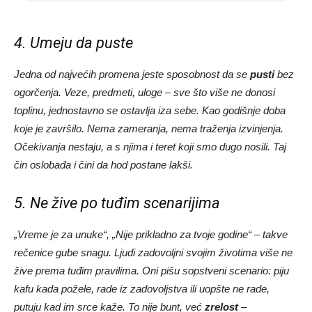
4. Umeju da puste
Jedna od najvećih promena jeste sposobnost da se
pusti
bez
ogorčenja. Veze, predmeti, uloge – sve što više ne donosi
toplinu, jednostavno se ostavlja iza sebe. Kao godišnje doba
koje je završilo. Nema zameranja, nema traženja izvinjenja.
Očekivanja nestaju, a s njima i teret koji smo dugo nosili. Taj
čin oslobađa i čini da hod postane lakši.
5. Ne žive po tuđim scenarijima
„Vreme je za unuke“, „Nije prikladno za tvoje godine“ – takve
rečenice gube snagu. Ljudi zadovoljni svojim životima više ne
žive prema tuđim pravilima. Oni pišu sopstveni scenario: piju
kafu kada požele, rade iz zadovoljstva ili uopšte ne rade,
putuju kad im srce kaže. To nije bunt, već
zrelost
–