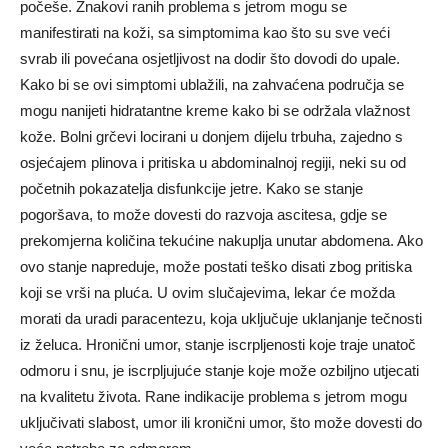
počeše. Znakovi ranih problema s jetrom mogu se
manifestirati na koži, sa simptomima kao što su sve veći
svrab ili povećana osjetljivost na dodir što dovodi do upale.
Kako bi se ovi simptomi ublažili, na zahvaćena područja se
mogu nanijeti hidratantne kreme kako bi se održala vlažnost
kože. Bolni grčevi locirani u donjem dijelu trbuha, zajedno s
osjećajem plinova i pritiska u abdominalnoj regiji, neki su od
početnih pokazatelja disfunkcije jetre. Kako se stanje
pogoršava, to može dovesti do razvoja ascitesa, gdje se
prekomjerna količina tekućine nakuplja unutar abdomena. Ako
ovo stanje napreduje, može postati teško disati zbog pritiska
koji se vrši na pluća. U ovim slučajevima, lekar će možda
morati da uradi paracentezu, koja uključuje uklanjanje tečnosti
iz želuca. Hronični umor, stanje iscrpljenosti koje traje unatoč
odmoru i snu, je iscrpljujuće stanje koje može ozbiljno utjecati
na kvalitetu života. Rane indikacije problema s jetrom mogu
uključivati ​​slabost, umor ili kronični umor, što može dovesti do