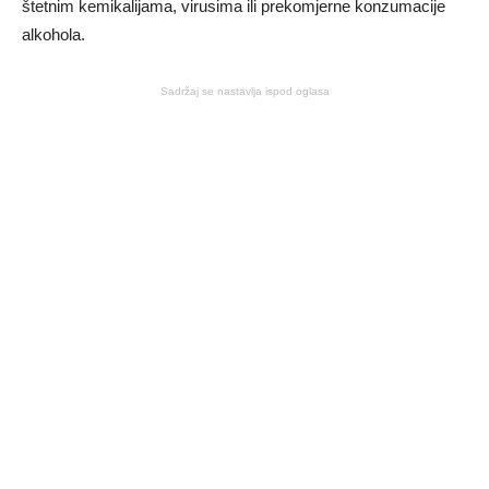
štetnim kemikalijama, virusima ili prekomjerne konzumacije
alkohola.
Sadržaj se nastavlja ispod oglasa