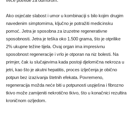
veće potrebe za odmorom.
Ako osjećate slabost i umor u kombinaciji s bilo kojim drugim
navedenim simptomima, ključno je potražiti medicinsku
pomoć. Jetra je sposobna za izuzetne regenerativne
sposobnosti. Jetra je teška oko 1.500 grama, što je otprilike
2% ukupne težine tijela. Ovaj organ ima impresivnu
sposobnost regeneracije i vrlo je otporan na niz bolesti. Na
primjer, čak iu slučajevima kada postoji djelomična nekroza u
jetri, kao što je akutni hepatitis, proces izlječenja je obično
potpun bez izazivanja štetnih efekata. Povremeno,
regeneracija možda neće biti u potpunosti uspješna i fibrozno
tkivo može zamijeniti nekrotično tkivo, što u konačnici rezultira
kroničnom ozljedom.