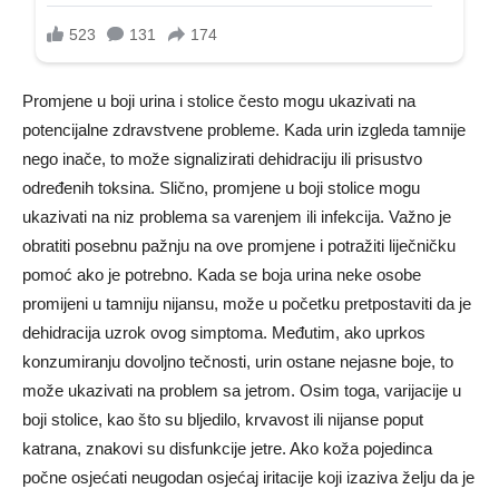
Promjene u boji urina i stolice često mogu ukazivati ​​na
potencijalne zdravstvene probleme. Kada urin izgleda tamnije
nego inače, to može signalizirati dehidraciju ili prisustvo
određenih toksina. Slično, promjene u boji stolice mogu
ukazivati ​​na niz problema sa varenjem ili infekcija. Važno je
obratiti posebnu pažnju na ove promjene i potražiti liječničku
pomoć ako je potrebno. Kada se boja urina neke osobe
promijeni u tamniju nijansu, može u početku pretpostaviti da je
dehidracija uzrok ovog simptoma. Međutim, ako uprkos
konzumiranju dovoljno tečnosti, urin ostane nejasne boje, to
može ukazivati ​​na problem sa jetrom. Osim toga, varijacije u
boji stolice, kao što su bljedilo, krvavost ili nijanse poput
katrana, znakovi su disfunkcije jetre. Ako koža pojedinca
počne osjećati neugodan osjećaj iritacije koji izaziva želju da je