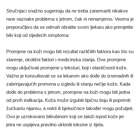
Stručnjaci snažno sugeriraju da ne treba zanemariti nikakve
rane naznake problema s jetrom, čak ni nenamjerno. Veoma je
preporučljivo da se odmah obratite svom ljekaru ako primijetite
bilo koji od sljedećih simptoma:
Promjene na koži mogu biti rezultat različitih faktora kao što su
starenje, okolišni faktori i medicinska stanja. Ove promjene
mogu uključivati ​​promjene u teksturi, boji i elastičnosti kože.
Važno je konsultovati se sa lekarom ako dođe do iznenadnih ili
zabrinjavajućih promena u izgledu ili stanju nečije kože. Kada
dođe do problema s jetrom, promjene na koži mogu biti jedna
od prvih indikacija. Koža može izgubiti tipičnu boju ili poprimiti
žućkastu nijansu, a nokti ili bjeloočnice također mogu požutjeti.
Ovo je uzrokovano bilirubinom koji se taloži ispod kože jer
jetra ne uspijeva pravilno ukloniti toksine iz tijela.