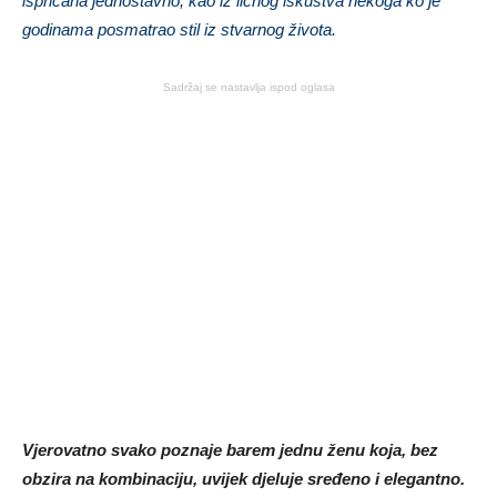
ispričana jednostavno, kao iz ličnog iskustva nekoga ko je
godinama posmatrao stil iz stvarnog života.
Sadržaj se nastavlja ispod oglasa
Vjerovatno svako poznaje barem jednu ženu koja, bez
obzira na kombinaciju, uvijek djeluje sređeno i elegantno.