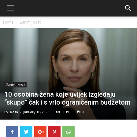
Home
Zanimljivosti
Zanimljivosti
10 osobina žena koje uvijek izgledaju
“skupo” čak i s vrlo ograničenim budžetom
By
Desk
-
January 16, 2026
1019
0