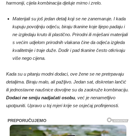
harmoniji, cijela kombinacija djeluje mirno i zrelo.
Materijali su još jedan detalj koji se ne zanemaruje. I kada
kupuju povoljniju odjeću, biraju tkanine koje lijepo padaju i
ne izgledaju kruto ili plastično. Prirodni ili miješani materijali
s većim udjelom prirodnih vlakana čine da odjeća izgleda
kvalitetnije i traje duže. Dodir i pad tkanine često otkrivaju
više nego cijena.
Kada su u pitanju modni dodaci, ove žene se ne pretrpavaju
detaljima. Biraju malo, ali pažljivo. Jedan sat, diskretan lančić
ili jednostavne naušnice dovoljne su da zaokruže kombinaciju.
Dodaci ne smiju nadjačati osobu
, već je nenametljivo
upotpuniti. Upravo u toj mjeri krije se osjećaj profinjenosti.