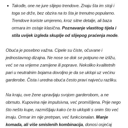
Takođe, one ne jure slijepo trendove. Znaju šta im stoji i
toga se drže, bez obzira na to šta je trenutno popularno.
Trendove koriste umjereno, kroz sitne detalje, ali baza
ormara im ostaje klasična.
Poznavanje vlastitog tijela i
stila uvijek izgleda skuplje od slijepog praćenja mode
.
Obuća je posebno važna. Cipele su čiste, očuvane i
jednostavnog dizajna. Ne nose se dok se potpuno ne izližu,
već se na vrijeme zamijene ili poprave. Nekoliko kvalitetnih
pari u neutralnim bojama dovoljno je da se uklopi uz većinu
garderobe. Čista i uredna obuća često pravi najveću razliku.
Na kraju, ove žene upravljaju svojom garderobom, a ne
obrnuto. Kupovina nije impulsivna, već promišljena. Prije nego
što nešto kupe, razmišljaju kako će to uklopiti s onim što već
imaju. Ormar im nije pretrpan, već funkcionalan.
Manje
komada, ali više smislenih kombinacija
, donosi osjećaj