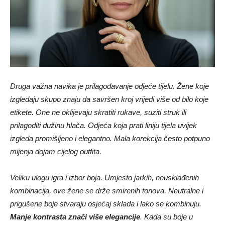
Druga važna navika je prilagođavanje odjeće tijelu. Žene koje
izgledaju skupo znaju da savršen kroj vrijedi više od bilo koje
etikete. One ne oklijevaju skratiti rukave, suziti struk ili
prilagoditi dužinu hlača. Odjeća koja prati liniju tijela uvijek
izgleda promišljeno i elegantno. Mala korekcija često potpuno
mijenja dojam cijelog outfita.
Veliku ulogu igra i izbor boja. Umjesto jarkih, neusklađenih
kombinacija, ove žene se drže smirenih tonova. Neutralne i
prigušene boje stvaraju osjećaj sklada i lako se kombinuju.
Manje kontrasta znači više elegancije
. Kada su boje u