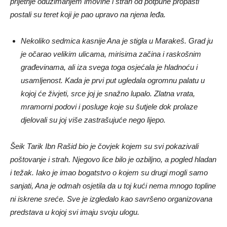
prijetnje oduzimanjem imovine i strah od potpune propasti
postali su teret koji je pao upravo na njena leđa.
Nekoliko sedmica kasnije Ana je stigla u Marakeš. Grad ju
je očarao velikim ulicama, mirisima začina i raskošnim
građevinama, ali iza svega toga osjećala je hladnoću i
usamljenost. Kada je prvi put ugledala ogromnu palatu u
kojoj će živjeti, srce joj je snažno lupalo. Zlatna vrata,
mramorni podovi i posluge koje su šutjele dok prolaze
djelovali su joj više zastrašujuće nego lijepo.
Šeik Tarik Ibn Rašid bio je čovjek kojem su svi pokazivali
poštovanje i strah. Njegovo lice bilo je ozbiljno, a pogled hladan
i težak. Iako je imao bogatstvo o kojem su drugi mogli samo
sanjati, Ana je odmah osjetila da u toj kući nema mnogo topline
ni iskrene sreće. Sve je izgledalo kao savršeno organizovana
predstava u kojoj svi imaju svoju ulogu.