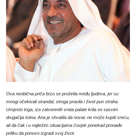
Ova neobična priča brzo se proširila među ljudima, jer su
mnogi očekivali skandal, stroga pravila i život pun straha.
Umjesto toga, iza zatvorenih vrata palate krila se sasvim
drugačija istina. Ana je shvatila da novac ne može kupiti sreću,
ali da čak i u najtežim situacijama čovjek ponekad pronađe
priliku da ponovo izgradi svoj život.