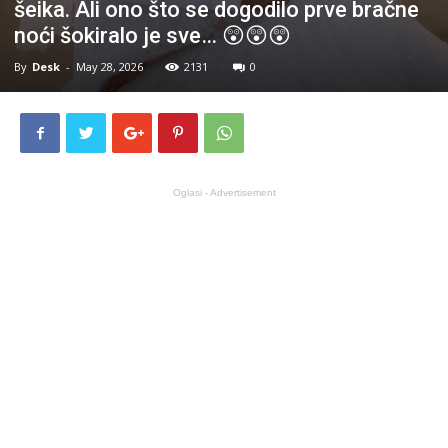
šeika. Ali ono što se dogodilo prve bračne
noći šokiralo je sve… 😲😲😲
By
Desk
-
May 28, 2026
2131
0
Oglasi - Advertisement