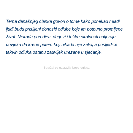
Tema današnjeg članka govori o tome kako ponekad mladi
ljudi budu prisiljeni donositi odluke koje im potpuno promijene
život. Nekada porodica, dugovi i teške okolnosti natjeraju
čovjeka da krene putem koji nikada nije želio, a posljedice
takvih odluka ostanu zauvijek urezane u sjećanje.
Sadržaj se nastavlja ispod oglasa