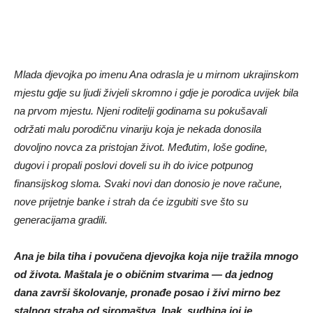
Mlada djevojka po imenu Ana odrasla je u mirnom ukrajinskom
mjestu gdje su ljudi živjeli skromno i gdje je porodica uvijek bila
na prvom mjestu. Njeni roditelji godinama su pokušavali
održati malu porodičnu vinariju koja je nekada donosila
dovoljno novca za pristojan život. Međutim, loše godine,
dugovi i propali poslovi doveli su ih do ivice potpunog
finansijskog sloma. Svaki novi dan donosio je nove račune,
nove prijetnje banke i strah da će izgubiti sve što su
generacijama gradili.
Ana je bila tiha i povučena djevojka koja nije tražila mnogo
od života. Maštala je o običnim stvarima — da jednog
dana završi školovanje, pronađe posao i živi mirno bez
stalnog straha od siromaštva. Ipak, sudbina joj je