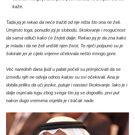
kaže.
Tada joj je rekao da neće tražiti od nje ništa što ona ne želi.
Umjesto toga, ponudio joj je slobodu, školovanje i mogućnost
da sama odluči kako će živjeti dalje. Rekao joj je da zna kako
je mlada i da ne želi uništiti njen život. Te riječi potpuno su je
šokirale jer je cijelo vrijeme očekivala nešto mnogo gore.
Već narednih dana ljudi u palati počeli su primjećivati da se
između njih ne odvija odnos kakav su svi očekivali. Ana je
dobila priliku da uči jezike, putuje i nastavi školovanje. Iako je i
dalje osjećala tugu zbog svega što joj se dogodilo, prvi put
nakon dugo vremena osjetila je i tračak nade.