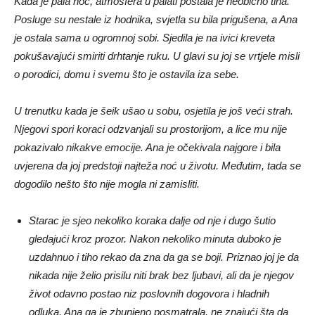
Kada je pala noć, atmosfera u palati postala je neobično tiha.
Posluge su nestale iz hodnika, svjetla su bila prigušena, a Ana
je ostala sama u ogromnoj sobi. Sjedila je na ivici kreveta
pokušavajući smiriti drhtanje ruku. U glavi su joj se vrtjele misli
o porodici, domu i svemu što je ostavila iza sebe.
U trenutku kada je šeik ušao u sobu, osjetila je još veći strah.
Njegovi spori koraci odzvanjali su prostorijom, a lice mu nije
pokazivalo nikakve emocije. Ana je očekivala najgore i bila
uvjerena da joj predstoji najteža noć u životu. Međutim, tada se
dogodilo nešto što nije mogla ni zamisliti.
Starac je sjeo nekoliko koraka dalje od nje i dugo šutio
gledajući kroz prozor. Nakon nekoliko minuta duboko je
uzdahnuo i tiho rekao da zna da ga se boji. Priznao joj je da
nikada nije želio prisilu niti brak bez ljubavi, ali da je njegov
život odavno postao niz poslovnih dogovora i hladnih
odluka. Ana ga je zbunjeno posmatrala, ne znajući šta da