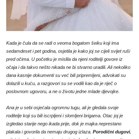
Kada je čula da se radi o veoma bogatom šeiku koji ima
sedamdeset i pet godina, osjetila je kako joj se cijeli svijet ruši
pred očima. U početku je mislila da njeni roditelji govore iz
očaja i da takvo nešto nikada ne bi stvarno uradili. Ali nekoliko
dana kasnije dokumenti su već bili pripremljeni, advokati su
dolazili u kuću, a razgovori su se vodili kao da je riječ o
poslovnom ugovoru, a ne o životu jedne mlade djevojke.
Ana je u sebi osjećala ogromnu tugu, ali je gledala svoje
roditelje koji su bili iscrpljeni i slomljeni brigama. Otac joj je
izgledao starije nego ikada prije, dok je majka neprestano
plakala i govorila da nemaju drugog izlaza.
Porodični dugovi
,