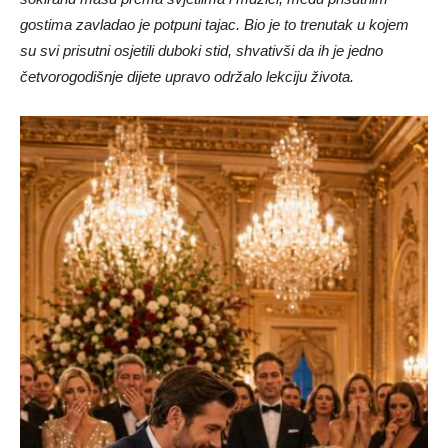
gostima zavladao je potpuni tajac. Bio je to trenutak u kojem
su svi prisutni osjetili duboki stid, shvativši da ih je jedno
četvorogodišnje dijete upravo održalo lekciju života.