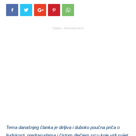
Oglasi - Advertisement
Tema današnjeg članka je dirljiva i duboko poučna priča o
ljudskosti, predrasudama i čistom dječjem srcu koje vidi svijet