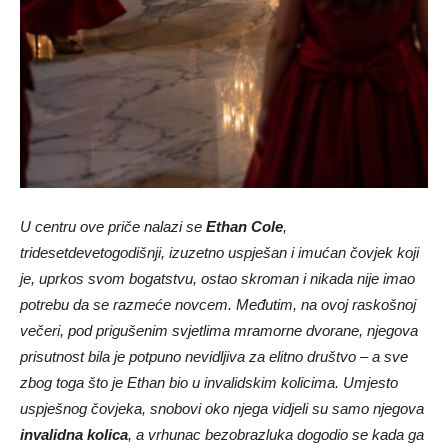
U centru ove priče nalazi se
Ethan Cole
,
tridesetdevetogodišnji, izuzetno uspješan i imućan čovjek koji
je, uprkos svom bogatstvu, ostao skroman i nikada nije imao
potrebu da se razmeće novcem. Međutim, na ovoj raskošnoj
večeri, pod prigušenim svjetlima mramorne dvorane, njegova
prisutnost bila je potpuno nevidljiva za elitno društvo – a sve
zbog toga što je Ethan bio u invalidskim kolicima. Umjesto
uspješnog čovjeka, snobovi oko njega vidjeli su samo njegova
invalidna kolica
, a vrhunac bezobrazluka dogodio se kada ga