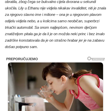
obratila, zbog čega se bukvalno cijela dvorana u sekundi
ukočila. Lily u Ethanu nije vidjela nikakav invaliditet, niti je znala
za njegovo slavno ime i milione – ona je u njegovom plavom
odijelu vidjela nebo, a u kolicima samo neobičan, superbrzi
trkački automobil. Sa onom najljepšom, nevinom dječjom
znatiželjom pitala ga je da li je on možda neki princ i bez imalo
zadrške konstatovala da je on strašno hrabar jer je na zabavu
došao potpuno sam.