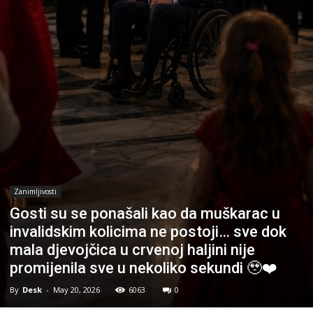
Zanimljivosti
Gosti su se ponašali kao da muškarac u
invalidskim kolicima ne postoji… sve dok
mala djevojčica u crvenoj haljini nije
promijenila sve u nekoliko sekundi 🥹❤️
By
Desk
-
May 20, 2026
6063
0