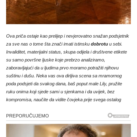
Ova priča ostaje kao prelijep i nevjerovatno snažan podsjetnik
za sve nas o tome šta znači imati istinsku
dobrotu
u sebi.
Invaliditet, materijalni status, skupa odijela i društvene etikete
su samo površne ljuske koje prebrzo analiziramo,
zaboravljajući da u ljudima prvo moramo potražiti njihovu
suštinu i dušu. Neka vas ova dirljiva scena sa mramornog
poda podsjeti da svakog dana, baš poput male Lily, pružite
ruku onima koji sjede sami u sjenkama i da uvijek, bez
kompromisa, naučite da vidite čovjeka prije svega ostalog