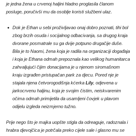
je jedna žena u crvenoj haljini hladno proglasila članom
posluge, poručivši mu da osoblje koristi službeni ulaz.
Dok je Ethan u sebi proživljavao onaj dobro poznati, tihi bol
zbog brzih osuda i socijalnog odbacivanja, sa drugog kraja
dvorane posmatrale su ga dvije potpuno drugačije duše.
Bila je to Naomi, žena koja je radila na organizaciji događaja
i koja je Ethana odmah prepoznala kao velikog humanitarca
zahvaljujući čijim donacijama je u njenom siromašnom
kraju izgrađen pristupačan park za djecu. Pored nje je
stajala njena četvorogodišnja kćerka
Lily
, odjevena u
jarkocrvenu haljinu, koja je svojim čistim, neiskvarenim
očima odmah primijetila da usamljeni čovjek u plavom
odijelu izgleda neizmjerno tužno.
Prije nego što je majka uopšte stigla da odreaguje, radoznala i
hrabra djevojčica je potrčala preko cijele sale i glasno mu se