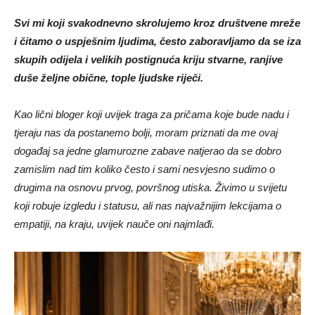
Svi mi koji svakodnevno skrolujemo kroz društvene mreže
i čitamo o uspješnim ljudima, često zaboravljamo da se iza
skupih odijela i velikih postignuća kriju stvarne, ranjive
duše željne obične, tople ljudske riječi.
Kao lični bloger koji uvijek traga za pričama koje bude nadu i
tjeraju nas da postanemo bolji, moram priznati da me ovaj
događaj sa jedne glamurozne zabave natjerao da se dobro
zamislim nad tim koliko često i sami nesvjesno sudimo o
drugima na osnovu prvog, površnog utiska. Živimo u svijetu
koji robuje izgledu i statusu, ali nas najvažnijim lekcijama o
empatiji, na kraju, uvijek nauče oni najmlađi.