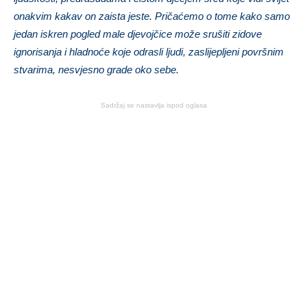
onakvim kakav on zaista jeste. Pričaćemo o tome kako samo
jedan iskren pogled male djevojčice može srušiti zidove
ignorisanja i hladnoće koje odrasli ljudi, zaslijepljeni površnim
stvarima, nesvjesno grade oko sebe.
Sadržaj se nastavlja ispod oglasa