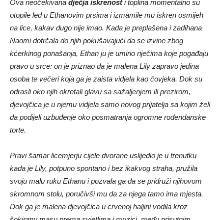
Ova neočekivana
dječja iskrenost
i toplina momentalno su
otopile led u Ethanovim prsima i izmamile mu iskren osmijeh
na lice, kakav dugo nije imao. Kada je preplašena i zadihana
Naomi dotrčala do njih pokušavajući da se izvine zbog
kćerkinog ponašanja, Ethan ju je umirio riječima koje pogađaju
pravo u srce: on je priznao da je malena Lily zapravo jedina
osoba te večeri koja ga je zaista vidjela kao čovjeka. Dok su
odrasli oko njih okretali glavu sa sažaljenjem ili prezirom,
djevojčica je u njemu vidjela samo novog prijatelja sa kojim želi
da podijeli uzbuđenje oko posmatranja ogromne rođendanske
torte.
Pravi šamar licemjerju cijele dvorane uslijedio je u trenutku
kada je Lily, potpuno spontano i bez ikakvog straha, pružila
svoju malu ruku Ethanu i pozvala ga da se pridruži njihovom
skromnom stolu, poručivši mu da za njega tamo ima mjesta.
Dok ga je malena djevojčica u crvenoj haljini vodila kroz
šokiranu masu prema svjetlima i muzici, među prisutnim